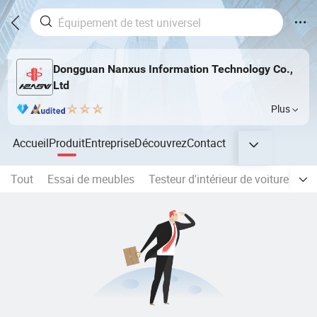
Dongguan Nanxus Information Technology Co.,
Ltd
Plus
Accueil
Produit
Entreprise
Découvrez
Contact
Tout
Essai de meubles
Testeur d'intérieur de voiture
Te