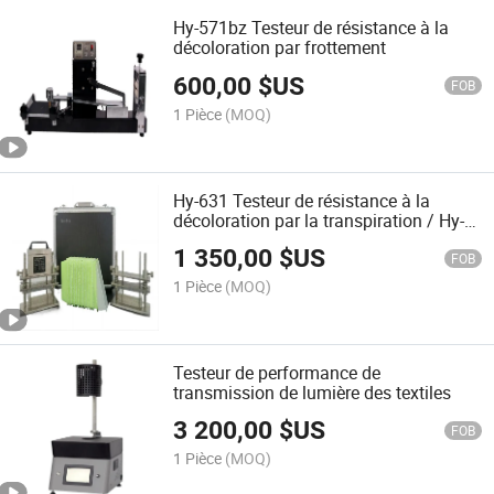
Hy-571bz Testeur de résistance à la
décoloration par frottement
600,00
$US
FOB
1 Pièce
(MOQ)
Hy-631 Testeur de résistance à la
décoloration par la transpiration / Hy-
902g Four de résistance à la
1 350,00
$US
décoloration par la transpiration
FOB
1 Pièce
(MOQ)
Testeur de performance de
transmission de lumière des textiles
3 200,00
$US
FOB
1 Pièce
(MOQ)