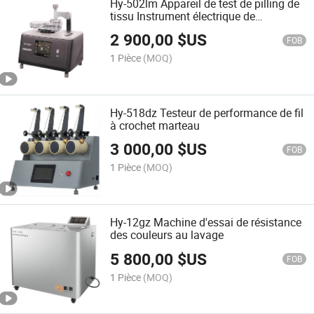
Hy-502lm Appareil de test de pilling de
tissu Instrument électrique de
résistance au pilling
2 900,00
$US
FOB
1 Pièce
(MOQ)
Hy-518dz Testeur de performance de fil
à crochet marteau
3 000,00
$US
FOB
1 Pièce
(MOQ)
Hy-12gz Machine d'essai de résistance
des couleurs au lavage
5 800,00
$US
FOB
1 Pièce
(MOQ)