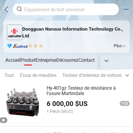
Dongguan Nanxus Information Technology Co.,
Ltd
Plus
Accueil
Produit
Entreprise
Découvrez
Contact
Tout
Essai de meubles
Testeur d'intérieur de voiture
Te
Hy-401gz Testeur de résistance à
l'usure Martindale
6 000,00
$US
FOB
1 Pièce
(MOQ)