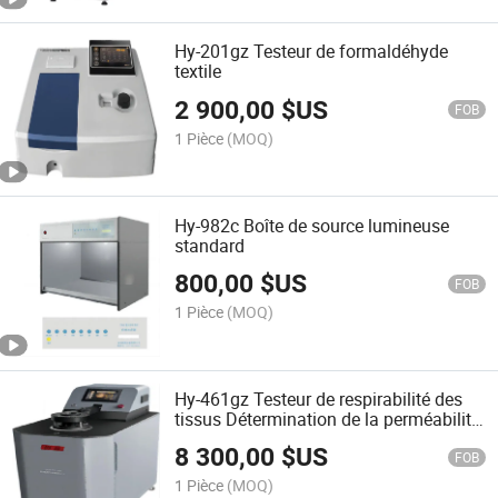
Hy-201gz Testeur de formaldéhyde
textile
2 900,00
$US
FOB
1 Pièce
(MOQ)
Hy-982c Boîte de source lumineuse
standard
800,00
$US
FOB
1 Pièce
(MOQ)
Hy-461gz Testeur de respirabilité des
tissus Détermination de la perméabilité
à l'air d'autres matériaux respirants
8 300,00
$US
FOB
1 Pièce
(MOQ)