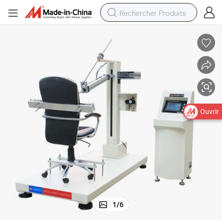
ent d&#039;essai d&#039;impact réciproque de siège de chaise
Machine d&#039;essai de fatigue de siège de chaise de bureau, équipem
Ouvrir
1
/
6