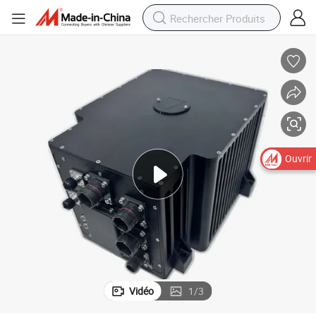
Ouvrir
Vidéo
1
/
3