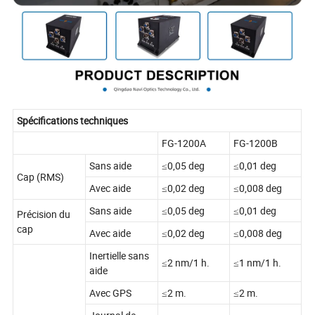
Spécifications techniques
FG-1200A
FG-1200B
Sans aide
≤0,05 deg
≤0,01 deg
Cap (RMS)
Avec aide
≤0,02 deg
≤0,008 deg
Sans aide
≤0,05 deg
≤0,01 deg
Précision du
cap
Avec aide
≤0,02 deg
≤0,008 deg
Inertielle sans
≤2 nm/1 h.
≤1 nm/1 h.
aide
Avec GPS
≤2 m.
≤2 m.