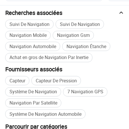
Poids : ≤ 7,2 kg
Recherches associées
Vitesse : ±200 deg/s.
Plage de
mesure
Accélération : ±15g
Suivi De Navigation
Suivi De Navigation
Température de fonctionnement : -40℃~+60'C.
Navigation Mobile
Navigation Gsm
Température de stockage : -55℃~+80℃
Environnemen
Navigation Automobile
Navigation Étanche
t
Vibration : 0,04g²/Hz@20-2000Hz
Achat en gros de Navigation Par Inertie
Choc avec le condensitlon de travail : 30g@ms
Fournisseurs associés
NOTRE usine
Capteur
Capteur De Pression
Système De Navigation
7 Navigation GPS
Navigation Par Satellite
Système De Navigation Automobile
Parcourir par catégories