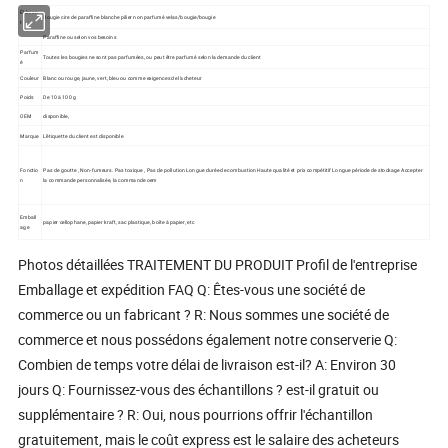
Élémen
Bougie cire de paraffine blanche pilier non parfumé velas/bougie/bougie
t
Paraffine ou selon vos besoins
Parfum
Toutes les bougies ne sont pas parfumées, ou peut être parfumé selon la demande du client
é
Couleur
Blanc ou rouge, jaune, vert, bleu ou comme exigences de l'acheteur
Poids
De 10 à 100 g
OEM
disponible,
Marque
L'étiquette du client est disponible
Fonctio
Pas de goutte , Non-fumeurs. Pas toxique , Pas de pollution Longue durée de combustion Haute qualité et prix compétitif Longue période de stockage Accepter
n
la commande personnalisée, la commande oem
Emball
papier cellophane, papier kraft, sac plastique, boîte à papier, etc
age
Photos détaillées TRAITEMENT DU PRODUIT Profil de l'entreprise
Emballage et expédition FAQ Q: Êtes-vous une société de
commerce ou un fabricant ? R: Nous sommes une société de
commerce et nous possédons également notre conserverie Q:
Combien de temps votre délai de livraison est-il? A: Environ 30
jours Q: Fournissez-vous des échantillons ? est-il gratuit ou
supplémentaire ? R: Oui, nous pourrions offrir l'échantillon
gratuitement, mais le coût express est le salaire des acheteurs