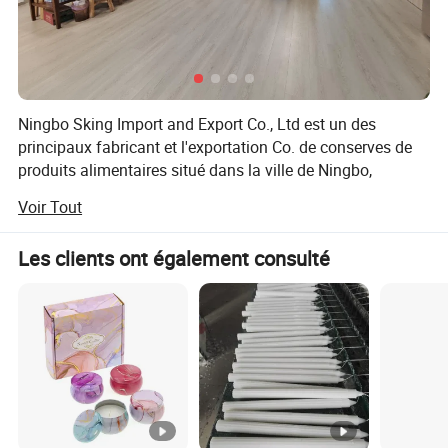
Ningbo Sking Import and Export Co., Ltd est un des
principaux fabricant et l'exportation Co. de conserves de
produits alimentaires situé dans la ville de Ningbo,
province de Zhejiang, la capitale de l'industrie des
Voir Tout
aliments en conserve en Chine.
Nous sommes dévoués à l'élaboration de l' industrie
Les clients ont également consulté
alimentaire mondiale et très spécialisée dans la nourriture,
d'exportation couvrant les légumes en conserve, en
conserve de fruits, de haricots en conserve, condiments et
variété de fruits chinois.
Fondée sur beaucoup des prix concurrentiels, le système
de contrôle de haute qualité, et de la bonne ontime
expédition service après-vente, nous avons exporté les