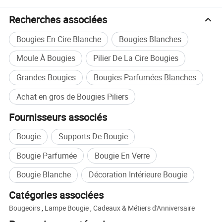
d'importateurs, grossistes, distributeurs dans le monde
Recherches associées
entier.
Bougies En Cire Blanche
Bougies Blanches
Nous espérons sincèrement que nous puissions avoir une
chance de vous servir, construire une relation commerciale
Moule À Bougies
Pilier De La Cire Bougies
à long terme et de profiter de l'autre.
Grandes Bougies
Bougies Parfumées Blanches
Grande Terre DONNER LE MEILLEUR DE LA VIE NOUS
POUVONS ! Vous êtes cordialement invités à nous
Achat en gros de Bougies Piliers
contacter !
Fournisseurs associés
Bougie
Supports De Bougie
Bougie Parfumée
Bougie En Verre
Bougie Blanche
Décoration Intérieure Bougie
Catégories associées
Bougeoirs
,
Lampe Bougie
,
Cadeaux & Métiers d'Anniversaire