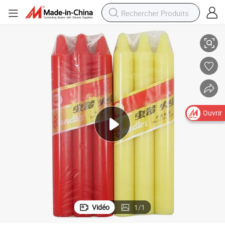
Vente en gros bougies colorées sans fumée Prix bas
Ouvrir
Vidéo
1
/
1