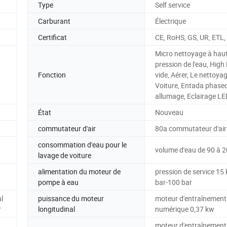
Type
Self service
Carburant
Électrique
Certificat
CE, RoHS, GS, UR, ETL,
Micro nettoyage à hau
pression de l'eau, Hig
Fonction
vide, Aérer, Le nettoya
Voiture, Entada phase
allumage, Eclairage LE
État
Nouveau
commutateur d'air
80a commutateur d'air
consommation d'eau pour le
volume d'eau de 90 à 20
lavage de voiture
alimentation du moteur de
pression de service 15
pompe à eau
bar-100 bar
l
puissance du moteur
moteur d'entraînement
r
longitudinal
numérique 0,37 kw
moteur d'entraînement