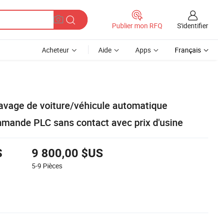
S'identifier
Publier mon RFQ
Acheteur
Aide
Apps
Français
avage de voiture/véhicule automatique
mmande PLC sans contact avec prix d'usine
S
9 800,00 $US
5-9
Pièces