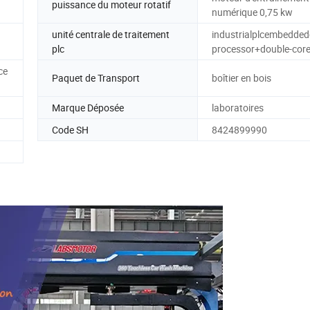
puissance du moteur rotatif
numérique 0,75 kw
unité centrale de traitement
industrialplcembeddedc
plc
processor+double-cor
ce
Paquet de Transport
boîtier en bois
Marque Déposée
laboratoires
Code SH
8424899990