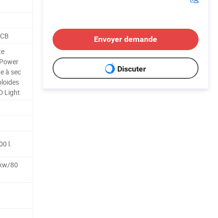
 CB
Envoyer demande
te
h Power
Discuter
ge à sec
oloides
D Light
0 l.
 kw/80