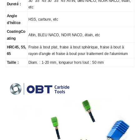
30° 35° 45°30° 35° 45°AlTiN, bleu NACO, NOIR NACO, étain,
Dureté :
etc
Angle
HSS, carbure, etc
d'hélice
CoatingCo
Altin, BLEU NACO, NOIR NACO, étain, etc
ating
HRC45, 55,
Fraise à bout plat, fraise à bout sphérique, fraise à bout à
65
rayon d'angle et fraise à bout pour traitement de l'aluminium
Taille :
Diam. : 1-20 mm, longueur hors tout : 50 mm