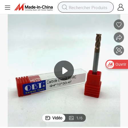
Ouvrir
Vidéo
1
/
6