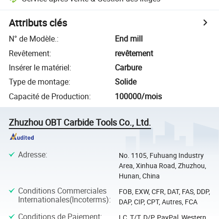
Attributs clés
N° de Modèle.
:
End mill
Revêtement
:
revêtement
Insérer le matériel
:
Carbure
Type de montage
:
Solide
Capacité de Production
:
100000/mois
Zhuzhou OBT Carbide Tools Co., Ltd.
Adresse
:
No. 1105, Fuhuang Industry
Area, Xinhua Road, Zhuzhou,
Hunan, China
Conditions Commerciales
FOB, EXW, CFR, DAT, FAS, DDP,
Internationales(Incoterms)
:
DAP, CIP, CPT, Autres, FCA
Conditions de Paiement
:
LC, T/T, D/P, PayPal, Western