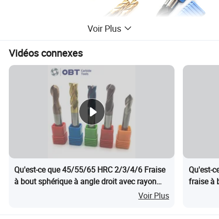
Voir Plus
Vidéos connexes
Qu'est-ce que 45/55/65 HRC 2/3/4/6 Fraise
Qu'est-c
à bout sphérique à angle droit avec rayon
fraise à
d'angle CNC Outil de coupe Machine outil en
cannelur
Voir Plus
carbure de tungstène
CNC pou