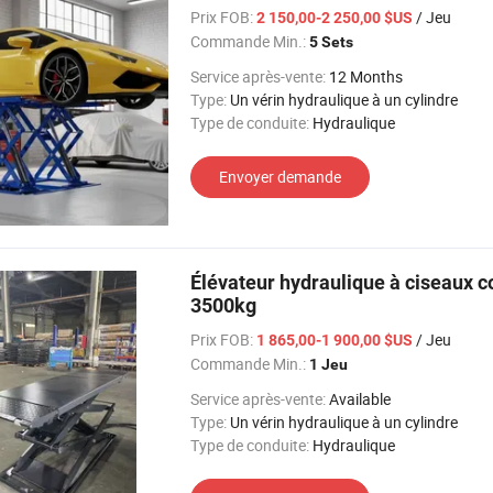
Prix FOB:
/ Jeu
2 150,00-2 250,00 $US
Commande Min.:
5 Sets
Service après-vente:
12 Months
Type:
Un vérin hydraulique à un cylindre
Type de conduite:
Hydraulique
Envoyer demande
Élévateur hydraulique à ciseaux c
3500kg
Prix FOB:
/ Jeu
1 865,00-1 900,00 $US
Commande Min.:
1 Jeu
Service après-vente:
Available
Type:
Un vérin hydraulique à un cylindre
Type de conduite:
Hydraulique