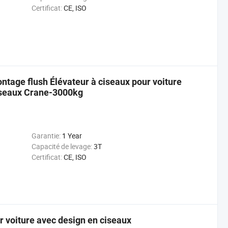
Certificat:
CE, ISO
ntage flush Élévateur à ciseaux pour voiture
ciseaux Crane-3000kg
Garantie:
1 Year
Capacité de levage:
3T
Certificat:
CE, ISO
 voiture avec design en ciseaux