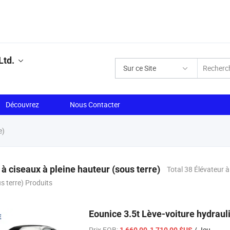
Ltd.
Sur ce Site
Découvrez
Nous Contacter
e)
 à ciseaux à pleine hauteur (sous terre)
Total 38 Élévateur à
s terre) Produits
Eounice 3.5t Lève-voiture hydraul
Prix FOB:
/ Jeu
1 660,00-1 710,00 $US