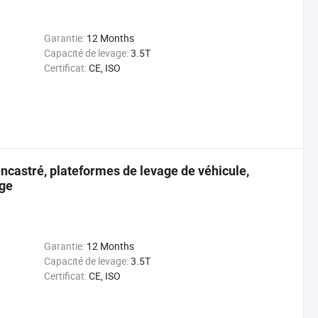
Garantie:
12 Months
Capacité de levage:
3.5T
Certificat:
CE, ISO
encastré, plateformes de levage de véhicule,
age
Garantie:
12 Months
Capacité de levage:
3.5T
Certificat:
CE, ISO