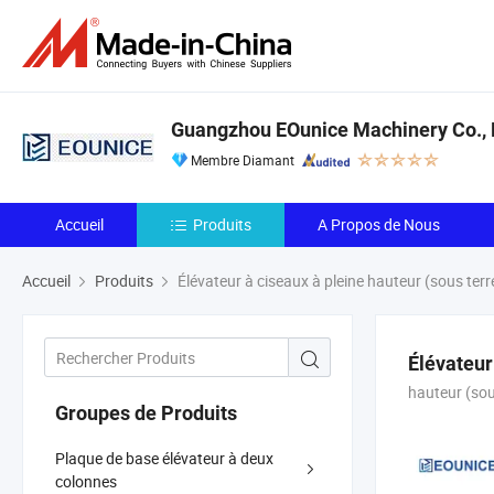
Guangzhou EOunice Machinery Co., 
Membre Diamant
Accueil
Produits
A Propos de Nous
Accueil
Produits
Élévateur à ciseaux à pleine hauteur (sous terr
Élévateur
hauteur (sou
Groupes de Produits
Plaque de base élévateur à deux
colonnes