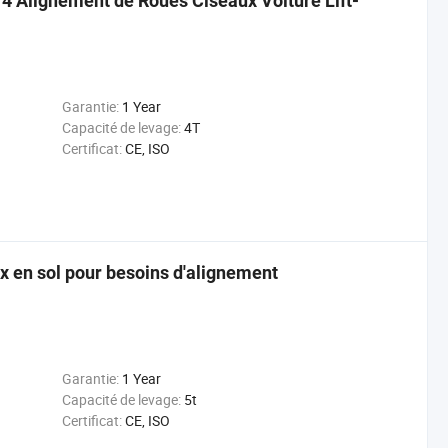
 Alignement de Roues Ciseaux Voiture Lift-
Garantie:
1 Year
Capacité de levage:
4T
Certificat:
CE, ISO
x en sol pour besoins d'alignement
Garantie:
1 Year
Capacité de levage:
5t
Certificat:
CE, ISO