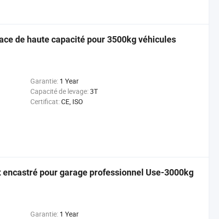
face de haute capacité pour 3500kg véhicules
Garantie:
1 Year
Capacité de levage:
3T
Certificat:
CE, ISO
t encastré pour garage professionnel Use-3000kg
Garantie:
1 Year