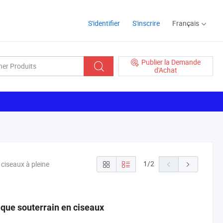
S'identifier
S'inscrire
Français
Publier la Demande
d'Achat
1
/
2
 ciseaux à pleine
ique souterrain en ciseaux