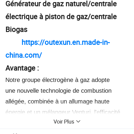
Générateur de gaz naturel/centrale
électrique à piston de gaz/centrale
Biogas
https://outexun.en.made-in-
china.com/
Avantage :
Notre groupe électrogène à gaz adopte
une nouvelle technologie de combustion
allégée, combinée à un allumage haute
énergie et un mélangeur Venturi, l'efficacité
Voir Plus
de production d'énergie au gaz naturel peut
atteindre plus de 3,7 kW H/m ³. En optimisant