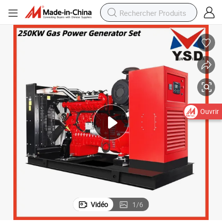
Ouvrir
Vidéo
1
/
6