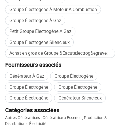
Moteur : Commin
Groupe Électrogène À Moteur À Combustion
Alternateur : Faraday.
Groupe Électrogène À Gaz
Fréquence : 50 / 60 hz
Petit Groupe Électrogène À Gaz
Consommation de gaz par heure : 71 mètre
Groupe Électrogène Silencieux
cube
Achat en gros de Groupe &Eacute;lectrog&egrave;ne &Agrave; Gaz
CERTIFICATS : ISO,CE,EAC.
Fournisseurs associés
Garantie : 8000 heures ou 1 an, nous avons
Générateur À Gaz
Groupe Électrogène
un agent à Moscou et notre ingénieur se
Groupe Électrogène
Groupe Électrogène
renverrons en Russie tous les mois. Ne vous
inquiétez donc pas pour le service après-
Groupe Électrogène
Générateur Silencieux
vente.
Catégories associées
Autres Génératrices
,
Génératrice à Essence
,
Production &
Distribution d'Électricité