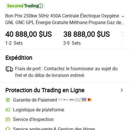

Bon Prix 250kw 50Hz 450A Centrale Électrique Oxygène
GNL GNC GPL Énergie Gratuite Méthane Propane Gaz de
Synthèse Gaz Naturel Générateur Biomasse Biogaz
40 888,00 $US
38 888,00 $US
36
Hydrogène Moteur
1-2
Sets
3-9
Sets
10+
Expédition
Frais de port :
Contactez le fournisseur au sujet du
fret et du délai de livraison estimé.
Protection du Trading en Ligne
Garantie de Paiement
Logistique de plateforme
Service d'Inspection
Service après-vente & Gestion des litiges