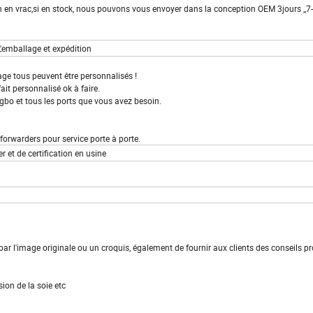
ion en vrac,si en stock, nous pouvons vous envoyer dans la conception OEM 3jours ,,7
L'emballage et expédition
age tous peuvent être personnalisés !
t personnalisé ok à faire.
ngbo et tous les ports que vous avez besoin.
rders pour service porte à porte.
er et de certification en usine
 l'image originale ou un croquis, également de fournir aux clients des conseils pr
ion de la soie etc