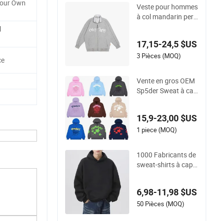
Your Own
Veste pour hommes
à col mandarin pers
onnalisée, sweat à c
l
apuche réfléchissan
17,15-24,5 $US
t de style sportif et s
treetwear
3 Pièces (MOQ)
ce
Vente en gros OEM
Sp5der Sweat à cap
uche Denim Tears H
ellstar pour homme
15,9-23,00 $US
s Mode de rue Pullo
ver
1 piece (MOQ)
1000 Fabricants de
sweat-shirts à capu
che vierges en coto
n personnalisés, sw
6,98-11,98 $US
eat-shirt noir à épau
le tombante, sweat-
50 Pièces (MOQ)
shirt surdimensionn