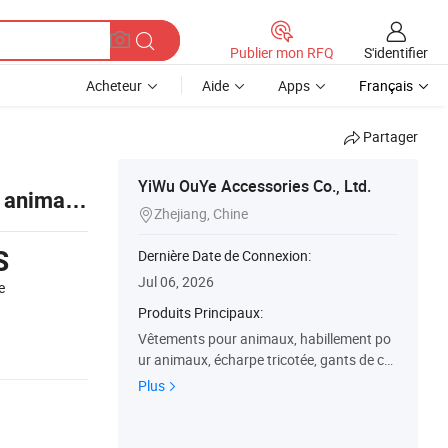
S'identifier
Publier mon RFQ
Acheteur
Aide
Apps
Français
Partager
YiWu OuYe Accessories Co., Ltd.
r animaux
Zhejiang, Chine

S
Dernière Date de Connexion:
Jul 06, 2026
e
Produits Principaux:
Vêtements pour animaux, habillement po
ur animaux, écharpe tricotée, gants de co
urse, gants de vélo, écharpe, sacs, bonnet
Plus
tricoté, coussin