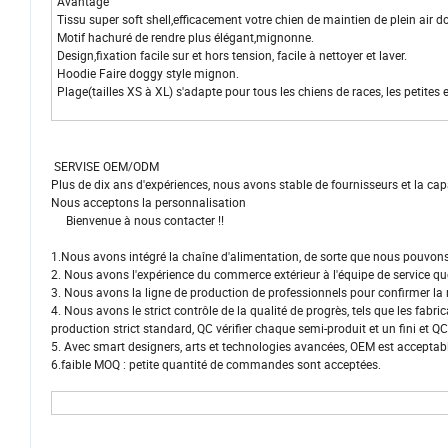
Avantage
Tissu super soft shell,efficacement votre chien de maintien de plein air d
Motif hachuré de rendre plus élégant,mignonne.
Design,fixation facile sur et hors tension, facile à nettoyer et laver.
Hoodie Faire doggy style mignon.
Plage(tailles XS à XL) s'adapte pour tous les chiens de races, les petite
SERVISE OEM/ODM
Plus de dix ans d'expériences, nous avons stable de fournisseurs et la cap
Nous acceptons la personnalisation
Bienvenue à nous contacter !!
1.Nous avons intégré la chaîne d'alimentation, de sorte que nous pouvons o
2. Nous avons l'expérience du commerce extérieur à l'équipe de service que 
3. Nous avons la ligne de production de professionnels pour confirmer l
4. Nous avons le strict contrôle de la qualité de progrès, tels que les fabri
production strict standard, QC vérifier chaque semi-produit et un fini et QC
5. Avec smart designers, arts et technologies avancées, OEM est acceptab
6.faible MOQ : petite quantité de commandes sont acceptées.