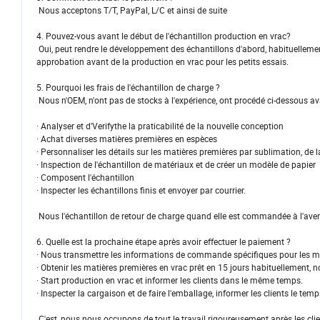
Nous acceptons T/T, PayPal, L/C et ainsi de suite
4. Pouvez-vous avant le début de l'échantillon production en vrac?
Oui, peut rendre le développement des échantillons d'abord, habituellem
approbation avant de la production en vrac pour les petits essais.
5. Pourquoi les frais de l'échantillon de charge ?
Nous n'OEM, n'ont pas de stocks à l'expérience, ont procédé ci-dessous ava
· Analyser et d'Verifythe la praticabilité de la nouvelle conception
· Achat diverses matières premières en espèces
· Personnaliser les détails sur les matières premières par sublimation, de la
· Inspection de l'échantillon de matériaux et de créer un modèle de papier
· Composent l'échantillon
· Inspecter les échantillons finis et envoyer par courrier.
Nous l'échantillon de retour de charge quand elle est commandée à l'aven
6. Quelle est la prochaine étape après avoir effectuer le paiement ?
· Nous transmettre les informations de commande spécifiques pour les min
· Obtenir les matières premières en vrac prêt en 15 jours habituellement, n
· Start production en vrac et informer les clients dans le même temps.
· Inspecter la cargaison et de faire l'emballage, informer les clients le tem
C'est, nous nous occupons de tout le travail rigoureusement après les clien