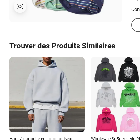
Con
Trouver des Produits Similaires
Haut à capuche en coton unisexe
Wholesale Sp5der style R