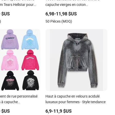
m Tears Hellstar pour
capuche vierges en coton
de rue Pullover
personnalisés, sweat-shirt noir à
0 $US
6,98-11,98 $US
épaule tombante, sweat-shirt
)
50 Pièces (MOQ)
surdimensionné en poids lourd pour
hommes
ent de rue personnalisé
Haut à capuche en velours acidulé
 à capuche
luxueux pour femmes - Style tendance
né 100% Fleece en coton
0 $US
6,9-11,9 $US
EM