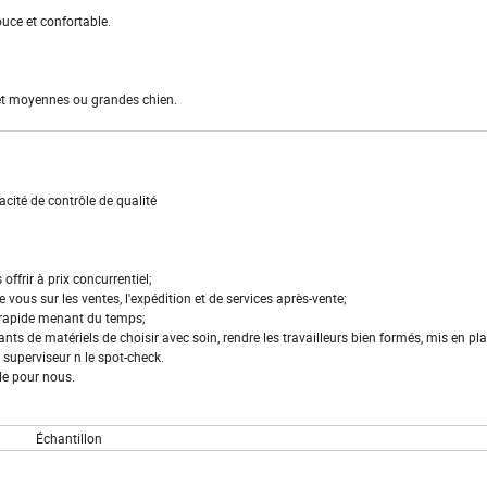
ouce et confortable.
s et moyennes ou grandes chien.
acité de contrôle de qualité
ffrir à prix concurrentiel;
vous sur les ventes, l'expédition et de services après-vente;
a rapide menant du temps;
cants de matériels de choisir avec soin, rendre les travailleurs bien formés, mis en pl
 superviseur n le spot-check.
le pour nous.
Échantillon