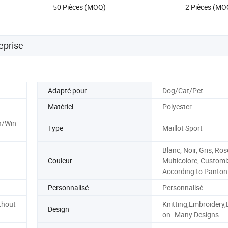
50 Pièces (MOQ)
2 Pièces (MO
joggings, ensembles de sport,
streetwear, tenue de sport pour
hommes, logo brodé
eprise
Adapté pour
Dog/Cat/Pet
Matériel
Polyester
n/Win
Type
Maillot Sport
Blanc, Noir, Gris, Ros
Couleur
Multicolore, Custom
According to Panton
Personnalisé
Personnalisé
thout
Knitting,Embroidery,
Design
on..Many Designs