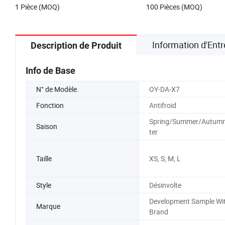
1 Pièce (MOQ)
100 Pièces (MOQ)
Information d'Entr
Description de Produit
Info de Base
N° de Modèle.
OY-DA-X7
Fonction
Antifroid
Spring/Summer/Autum
Saison
ter
Taille
XS, S, M, L
Style
Désinvolte
Development Sample Wi
Marque
Brand