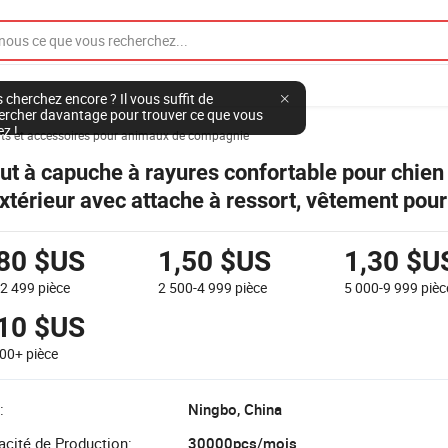
 cherchez encore ? Il vous suffit de
ercher davantage pour trouver ce que vous
ez !
ts et accessoires pour animaux de compagnie
ut à capuche à rayures confortable pour chien
extérieur avec attache à ressort, vêtement pou
 compagnie
,80 $US
1,50 $US
1,30 $U
-2 499
pièce
2 500-4 999
pièce
5 000-9 999
pièc
,10 $US
000+
pièce
:
Ningbo, China
cité de Production:
30000pcs/mois