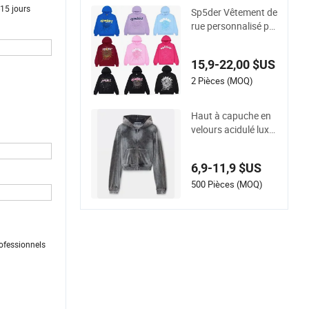
sembles de sport, st
-15 jours
Sp5der Vêtement de
reetwear, tenue de s
rue personnalisé po
port pour hommes, l
ur hommes à capuc
ogo brodé
he surdimensionné
15,9-22,00 $US
100% Fleece en coto
n fourniture OEM
2 Pièces (MOQ)
Haut à capuche en
velours acidulé luxu
eux pour femmes - S
tyle tendance
6,9-11,9 $US
500 Pièces (MOQ)
ofessionnels