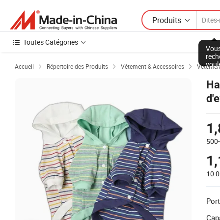
Produits
Toutes Catégories
Vous
rech
voul
Accueil
Répertoire des Produits
Vêtement & Accessoires
Vêtemen



Ha
d'
de
1
500
1
10 
Port
Capa