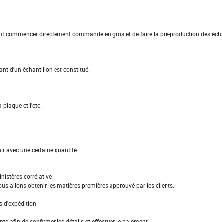
ent commencer directement commande en gros et de faire la pré-production des éch
nt d'un échantillon est constitué.
 plaque et l'etc.
ir avec une certaine quantité.
istères corrélative
ous allons obtenir les matières premières approuvé par les clients.
ps d'expédition
ts afin de confirmer les détails et effectuer le paiement.