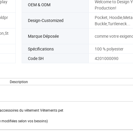
play
Welcome to Design 
OEM & ODM
Production!
oldpr
Pocket, Hoodie,Meta
Design-Customized
Buckle,Turtleneck...
on,St
Marque Déposée
comme votre exigen
Spécifications
100 % polyester
Code SH
4201000090
Description
s accessoires du vêtement Vêtements pet
e modifiées selon vos besoins)