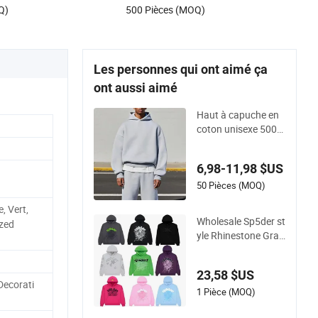
Q)
500 Pièces (MOQ)
Les personnes qui ont aimé ça
ont aussi aimé
Haut à capuche en
coton unisexe 500G
SM lourd personnali
sé de printemps, ha
6,98-11,98 $US
ut à capuche oversi
zed plain pour hom
50 Pièces (MOQ)
mes, haut à capuch
e, Vert,
e ample vierge, fabri
Wholesale Sp5der st
ized
cants de hauts à ca
yle Rhinestone Grap
puche cropped
hic Hoodie Heavywe
ight Pullover Hoodie
23,58 $US
Custom Fournisseu
Decorati
r
1 Pièce (MOQ)