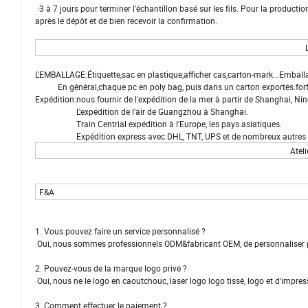
·3 à 7 jours pour terminer l'échantillon basé sur les fils. Pour la product
après le dépôt et de bien recevoir la confirmation.
L'EMBALLAGE:Étiquette,sac en plastique,afficher cas,carton-mark...Emball
En général,chaque pc en poly bag, puis dans un carton exportés.forfai
Expédition:nous fournir de l'expédition de la mer à partir de Shanghai, Ni
L'expédition de l'air de Guangzhou à Shanghai.
Train Centrial expédition à l'Europe, les pays asiatiques.
Expédition express avec DHL, TNT, UPS et de nombreux autres forwa
Ateli
F&A
1. Vous pouvez faire un service personnalisé ?
Oui, nous sommes professionnels ODM&fabricant OEM, de personnaliser par
2. Pouvez-vous de la marque logo privé ?
Oui, nous ne le logo en caoutchouc, laser logo logo tissé, logo et d'impress
3. Comment effectuer le paiement ?