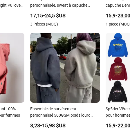
ght Pullover
personnalisée, sweat à capuche
capuche Deni
eur
réfléchissant de style sportif et
hommes Mode 
17,15-24,5 $US
15,9-23,0
streetwear
3 Pièces (MOQ)
1 piece (MOQ
 uni 100%
Ensemble de survêtement
Sp5der Vêtem
pour femmes
personnalisé 500GSM poids lourd
pour hommes
100%Cotton sweats à capuche
surdimension
8,28-15,98 $US
15,9-22,0
vierges, pantalon de survêtement,
fourniture O