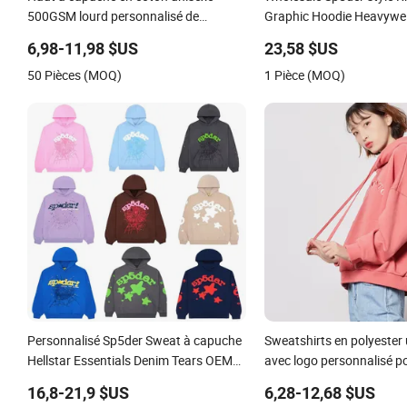
500GSM lourd personnalisé de
Graphic Hoodie Heavywei
printemps, haut à capuche oversized
Hoodie Custom Fourniss
6,98-11,98 $US
23,58 $US
plain pour hommes, haut à capuche
50 Pièces (MOQ)
1 Pièce (MOQ)
ample vierge, fabricants de hauts à
capuche cropped
Personnalisé Sp5der Sweat à capuche
Sweatshirts en polyester
Hellstar Essentials Denim Tears OEM
avec logo personnalisé 
et en gros du fabricant
16,8-21,9 $US
6,28-12,68 $US