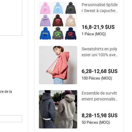
é en poids lourd pou
Personnalisé Sp5de
r hommes
r Sweat à capuche
Hellstar Essentials
Denim Tears OEM et
16,8-21,9 $US
en gros du fabricant
1 Pièce (MOQ)
Sweatshirts en poly
ester uni 100% avec
logo personnalisé p
our femmes
6,28-12,68 $US
100 Pièces (MOQ)
ace de la
Ensemble de survêt
ement personnalisé
500GSM poids lour
d 100%Cotton swea
8,28-15,98 $US
ts à capuche vierge
s, pantalon de survê
50 Pièces (MOQ)
tement, joggings, en