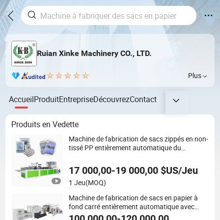
Ruian Xinke Machinery CO., LTD.
Plus
Accueil
Produit
Entreprise
Découvrez
Contact
Produits en Vedette
Machine de fabrication de sacs zippés en non-
tissé PP entièrement automatique du
fabricant Xinke
17 000,00-19 000,00 $US/Jeu
1 Jeu
(MOQ)
Machine de fabrication de sacs en papier à
fond carré entièrement automatique avec
poignée torsadée en ligne
100 000,00-120 000,00