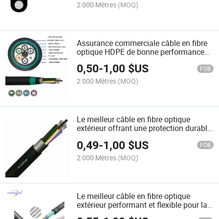
2 000 Mètres
(MOQ)
Assurance commerciale câble en fibre
optique HDPE de bonne performance
avec protection UV pour prévenir les
0,50
-
1,00
$US
dommages mécaniques
FOB
2 000 Mètres
(MOQ)
Le meilleur câble en fibre optique
extérieur offrant une protection durable
contre les radiations UV pour la
0,49
-
1,00
$US
prévention des animaux
FOB
2 000 Mètres
(MOQ)
Le meilleur câble en fibre optique
extérieur performant et flexible pour la
prévention des animaux