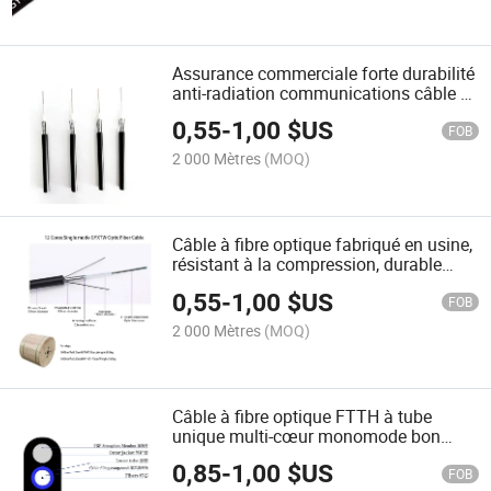
Assurance commerciale forte durabilité
anti-radiation communications câble à
fibre optique pour aéronefs
0,55
-
1,00
$US
FOB
2 000 Mètres
(MOQ)
Câble à fibre optique fabriqué en usine,
résistant à la compression, durable
pour une utilisation en extérieur dans
0,55
-
1,00
$US
des environnements difficiles
FOB
2 000 Mètres
(MOQ)
Câble à fibre optique FTTH à tube
unique multi-cœur monomode bon
marché de Shenzhen pour extérieur en
0,85
-
1,00
$US
vente 4 8 12 Cœur 1fo 2fo
FOB