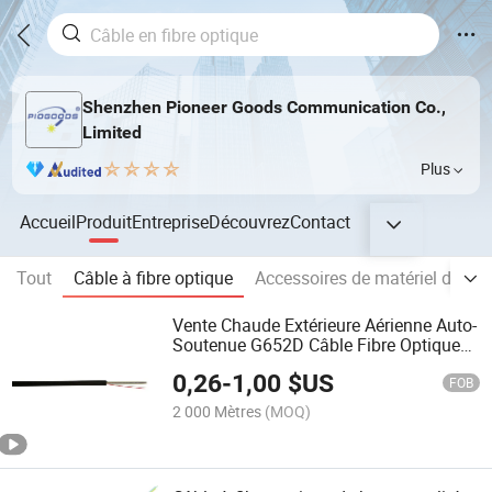
Shenzhen Pioneer Goods Communication Co.,
Limited
Plus
Accueil
Produit
Entreprise
Découvrez
Contact
Tout
Câble à fibre optique
Accessoires de matériel de câbl
Vente Chaude Extérieure Aérienne Auto-
Soutenue G652D Câble Fibre Optique
ADSS
0,26
-
1,00
$US
FOB
2 000 Mètres
(MOQ)