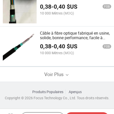
résistance, facile à installer, conçu pour
0,38
-
0,40
$US
une utilisation dans des
FOB
environnements difficiles
10 000 Mètres
(MOQ)
Câble à fibre optique fabriqué en usine,
solide, bonne performance, facile à
installer, pour communications
0,38
-
0,40
$US
souterraines
FOB
10 000 Mètres
(MOQ)
Voir Plus
Produits Populaires
Aperçus
Copyright © 2026 Focus Technology Co., Ltd. Tous droits réservés.