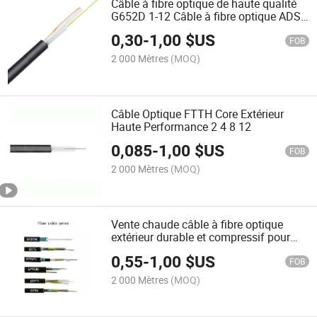
Câble à fibre optique de haute qualité
G652D 1-12 Câble à fibre optique ADSS
de Core Communications
0,30
-
1,00
$US
FOB
2 000 Mètres
(MOQ)
Câble Optique FTTH Core Extérieur
Haute Performance 2 4 8 12
0,085
-
1,00
$US
FOB
2 000 Mètres
(MOQ)
Vente chaude câble à fibre optique
extérieur durable et compressif pour
prévenir les dommages mécaniques
0,55
-
1,00
$US
FOB
2 000 Mètres
(MOQ)