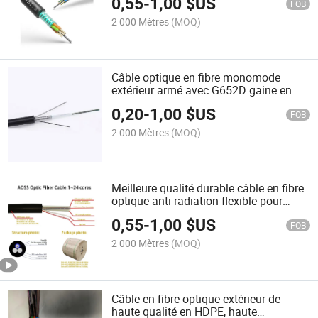
0,55
-
1,00
$US
FOB
2 000 Mètres
(MOQ)
Câble optique en fibre monomode
extérieur armé avec G652D gaine en
HDPE GYXTW à prix d'usine
0,20
-
1,00
$US
FOB
2 000 Mètres
(MOQ)
Meilleure qualité durable câble en fibre
optique anti-radiation flexible pour
communications aériennes
0,55
-
1,00
$US
FOB
2 000 Mètres
(MOQ)
Câble en fibre optique extérieur de
haute qualité en HDPE, haute