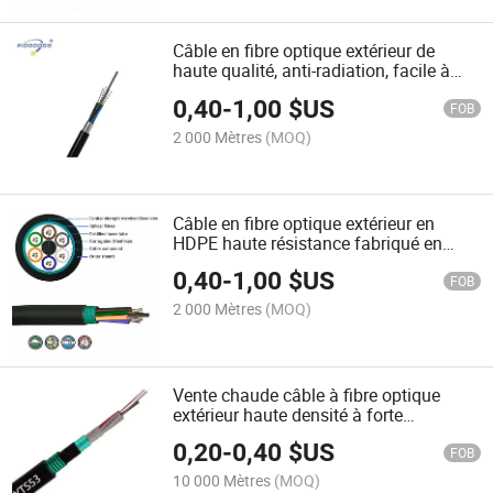
Câble en fibre optique extérieur de
haute qualité, anti-radiation, facile à
installer, pour prévenir les dommages
0,40
-
1,00
$US
mécaniques
FOB
2 000 Mètres
(MOQ)
Câble en fibre optique extérieur en
HDPE haute résistance fabriqué en
usine avec protection UV pour prévenir
0,40
-
1,00
$US
les dommages mécaniques
FOB
2 000 Mètres
(MOQ)
Vente chaude câble à fibre optique
extérieur haute densité à forte
compression pour diverses
0,20
-
0,40
$US
applications de communication
FOB
10 000 Mètres
(MOQ)