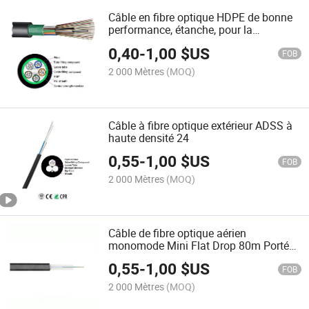
Câble en fibre optique HDPE de bonne
performance, étanche, pour la
prévention des animaux
0,40
-
1,00
$US
FOB
2 000 Mètres
(MOQ)
Câble à fibre optique extérieur ADSS à
haute densité 24
0,55
-
1,00
$US
FOB
2 000 Mètres
(MOQ)
Câble de fibre optique aérien
monomode Mini Flat Drop 80m Portée
non métallique 6 8 12 24 Noyau
0,55
-
1,00
$US
FOB
2 000 Mètres
(MOQ)