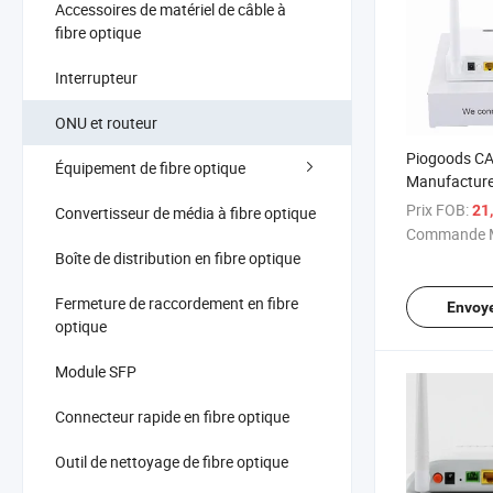
Accessoires de matériel de câble à
fibre optique
Interrupteur
ONU et routeur
Piogoods C
Équipement de fibre optique
Manufactur
Epon Gpon 
Prix FOB:
21
Convertisseur de média à fibre optique
Routeur
Commande M
Boîte de distribution en fibre optique
Fermeture de raccordement en fibre
Envoy
optique
Module SFP
Connecteur rapide en fibre optique
Outil de nettoyage de fibre optique