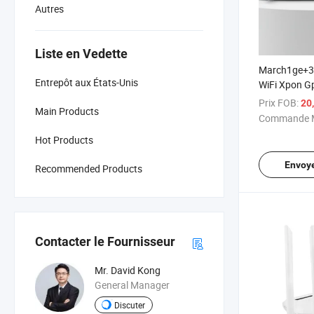
Autres
Liste en Vedette
March1ge+3
Entrepôt aux États-Unis
WiFi Xpon 
WiFi Xpon F
Prix FOB:
20
Main Products
Prix d'usine
Commande M
Hot Products
Envoy
Recommended Products
Contacter le Fournisseur
Mr. David Kong
General Manager
Discuter