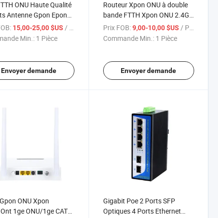
FTTH ONU Haute Qualité
Routeur Xpon ONU à double
ts Antenne Gpon Epon
bande FTTH Xpon ONU 2.4G
 Double Bande 5g
5GHz
FOB:
/ Pièce
Prix FOB:
/ Pièce
15,00-25,00 $US
9,00-10,00 $US
ur Ont Onus avec WiFi 5
4ge+1pots+1CATV+1USB+WiFi
ande Min.:
1 Pièce
Commande Min.:
1 Pièce
compatible avec Gpon Epon
Envoyer demande
Envoyer demande
 Gpon ONU Xpon
Gigabit Poe 2 Ports SFP
Ont 1ge ONU/1ge CATV
Optiques 4 Ports Ethernet