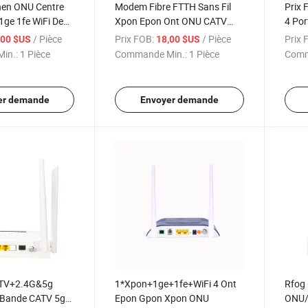
en ONU Centre
Modem Fibre FTTH Sans Fil
Prix 
ge 1fe WiFi De
Xpon Epon Ont ONU CATV
4 Por
pon ONU Ont
2.4G Prix WiFi 1ge 1fe ONU 1
Xpon
/ Pièce
Prix FOB:
/ Pièce
Prix 
,00 $US
18,00 $US
 Modem FTTH ONU
Port 1gpon Gigabit
Route
in.:
1 Pièce
Commande Min.:
1 Pièce
Comm
er demande
Envoyer demande
ATV+2.4G&5g
1*Xpon+1ge+1fe+WiFi 4 Ont
Rfog
 Bande CATV 5g
Epon Gpon Xpon ONU
ONU/