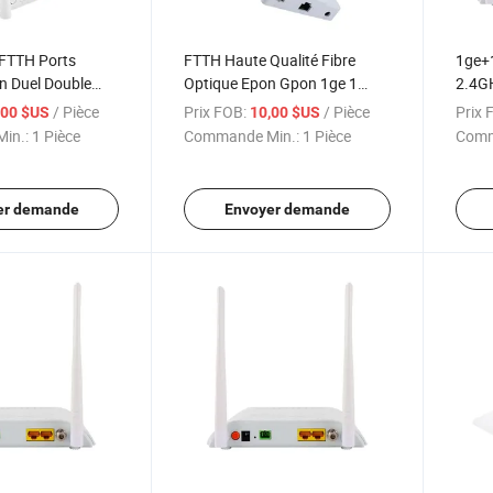
 FTTH Ports
FTTH Haute Qualité Fibre
1ge+
n Duel Double
Optique Epon Gpon 1ge 1
2.4GH
5g WiFi 6 Routeur
Puerto WiFi 86 Boîte ONU Ont
Epon
/ Pièce
Prix FOB:
/ Pièce
Prix 
,00 $US
10,00 $US
n Gpon ONU Avec
Xpon Sfu Routeur Modem Prix
WiFi
in.:
1 Pièce
Commande Min.:
1 Pièce
Comm
er demande
Envoyer demande