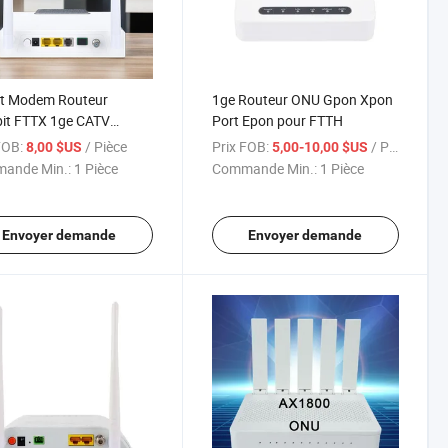
rt Modem Routeur
1ge Routeur ONU Gpon Xpon
it FTTX 1ge CATV
Port Epon pour FTTH
Hz 1fe Xpon Gpon Epon
FOB:
/ Pièce
Prix FOB:
/ Pièce
8,00 $US
5,00-10,00 $US
5GHz Réseau Fibre
ande Min.:
1 Pièce
Commande Min.:
1 Pièce
Envoyer demande
Envoyer demande