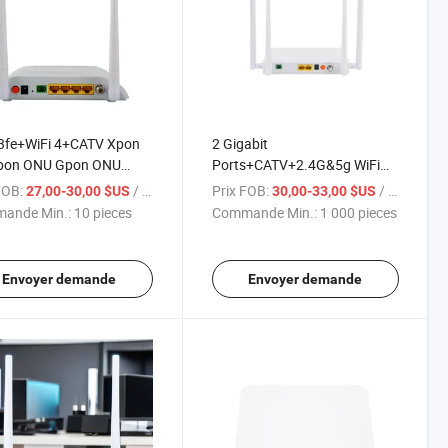
3fe+WiFi 4+CATV Xpon
2 Gigabit
pon ONU Gpon ONU
Ports+CATV+2.4G&5g WiFi
 Gpon Ont
ONU Double Bande CATV
FOB:
/ pieces
Prix FOB:
/ pieces
27,00-30,00 $US
30,00-33,00 $US
Xpon 5g Routeur ONU Double
ande Min.:
10 pieces
Commande Min.:
1 000 pieces
Bande WiFi Modem
Envoyer demande
Envoyer demande