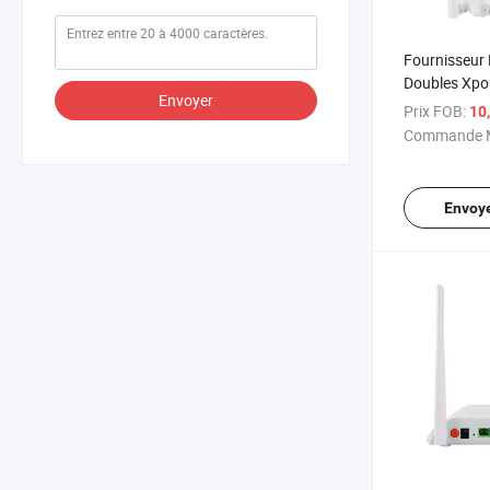
Fournisseur
Doubles Xpo
Envoyer
Bande 2.4G 
Prix FOB:
10
Ont 2ge Epo
Commande M
modem
Envoy