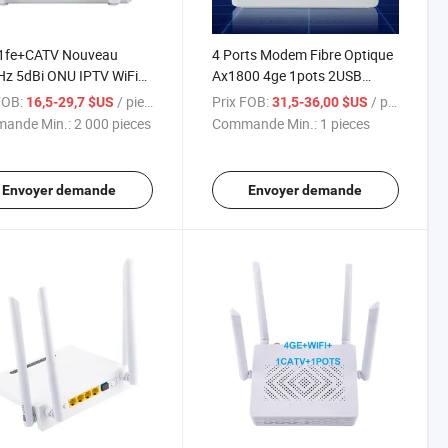
1fe+CATV Nouveau
4 Ports Modem Fibre Optique
z 5dBi ONU IPTV WiFi
Ax1800 4ge 1pots 2USB
 Gpon Xpon ONU avec
Double Bande 5g Xpon ONU
FOB:
/ pieces
Prix FOB:
/ pieces
16,5-29,7 $US
31,5-36,00 $US
 CATV
Gpon Epon Ont With2.4G 5 G
ande Min.:
2 000 pieces
Commande Min.:
1 pieces
WiFi6 Routeur
Envoyer demande
Envoyer demande