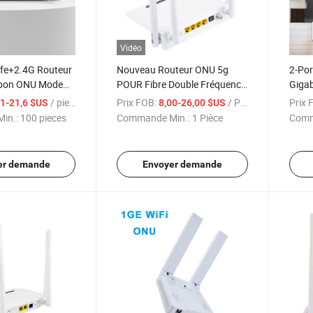
Vidéo
fe+2.4G Routeur
Nouveau Routeur ONU 5g
2-Po
Gpon ONU Modem
POUR Fibre Double Fréquence
Gigab
TTH Epon Gpon
4ge WiFi CATV Xpon Gpon
2.4G
/ pieces
Prix FOB:
/ Pièce
Prix 
,1-21,6 $US
8,00-26,00 $US
ONU Fo Passive Télévision
ONU 
in.:
100 pieces
Commande Min.:
1 Pièce
Comm
er demande
Envoyer demande