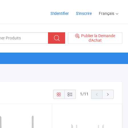
S'identifier
S'inscrire
Français
Publier la Demande
d'Achat
1
/
11