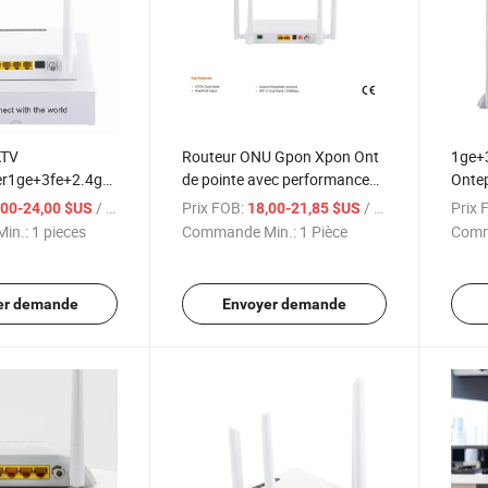
ATV
Routeur ONU Gpon Xpon Ont
1ge+
er1ge+3fe+2.4gwifi+1CATV
de pointe avec performances
Onte
Xpon ONU
avancées
CATV
/ pieces
Prix FOB:
/ Pièce
Prix 
,00-24,00 $US
18,00-21,85 $US
in.:
1 pieces
Commande Min.:
1 Pièce
Comm
er demande
Envoyer demande