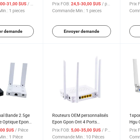
 Double Bande
Epon
/ pieces
Prix FOB:
/ pieces
Prix 
,00-31,00 $US
24,5-30,00 $US
 ONU Xpon
Télév
in.:
1 pieces
Commande Min.:
1 pieces
Comm
er demande
Envoyer demande
nal Bande 2.5ge
Routeurs OEM personnalisés
1xpo
e Optique Epon
Epon Gpon Ont 4 Ports
Hgu 
x 1 Port Gigabit
Double Bande 2.4G 5 G 4ge
Fibr
/ Pièce
Prix FOB:
/ Pièce
Prix 
,00 $US
5,00-35,00 $US
c WiFi
1pots 1USB Xpon Hgu Onus
in.:
1 Pièce
Commande Min.:
10 Pièces
Comm