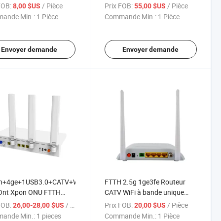
 ONU 5GHz Routeur Fo
Commutateur Fibre Optique
FOB:
/ Pièce
Prix FOB:
/ Pièce
8,00 $US
55,00 $US
ision Vendeur Vérifié
Extenseur
ande Min.:
1 Pièce
Commande Min.:
1 Pièce
Envoyer demande
Envoyer demande
n+4ge+1USB3.0+CATV+WiFi6
FTTH 2.5g 1ge3fe Routeur
Ont Xpon ONU FTTH
CATV WiFi à bande unique
e Maison ONU
antenne double mode Xpon
FOB:
/ pieces
Prix FOB:
/ Pièce
26,00-28,00 $US
20,00 $US
Gpon Epon Ont ONU pour
ande Min.:
1 pieces
Commande Min.:
1 Pièce