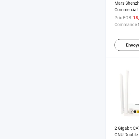
Mars Shenzh
Commercial 1
5dB CATV E
Prix FOB:
18
Gpon Fibre
Commande M
Envoy
2 Gigabit C
ONU Double