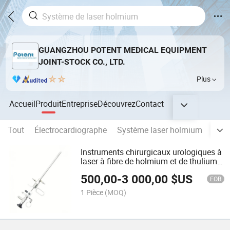
GUANGZHOU POTENT MEDICAL EQUIPMENT
JOINT-STOCK CO., LTD.
Plus
Accueil
Produit
Entreprise
Découvrez
Contact
Tout
Électrocardiographe
Système laser holmium
Morc
Instruments chirurgicaux urologiques à
laser à fibre de holmium et de thulium,
urétéroscope flexible, néphroscopie
500,00
-
3 000,00
$US
percutanée, résectoscope urologique
FOB
1 Pièce
(MOQ)