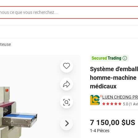
eteuse
avec interface homme-machine avancée pour les aliments et les produits

Système d'emball
homme-machine av
médicaux
LUEN CHEONG PR
5.0
(1 Av
Tarifs
7 150,00 $US
1-4
Pièces
Contacter le Fournisseur