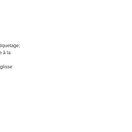
tiquetage;
 à la
 glisse