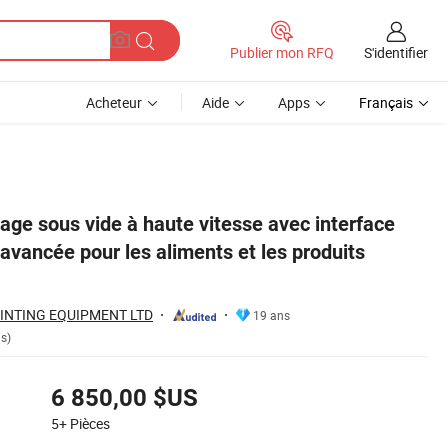
S'identifier
Publier mon RFQ
Acheteur
Aide
Apps
Français
 médicaux
age sous vide à haute vitesse avec interface
ancée pour les aliments et les produits
INTING EQUIPMENT LTD
19 ans
is)
6 850,00 $US
5+
Pièces