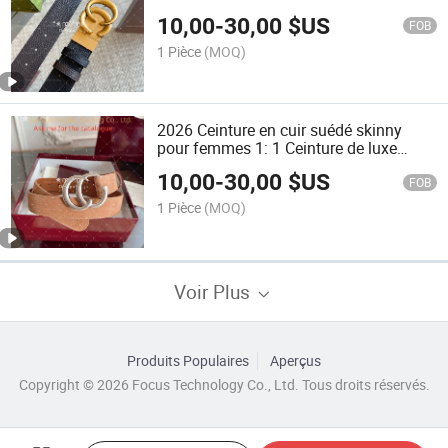
Homme et Femme en Cuir Vente en
10,00
-
30,00
$US
Gros Ceinture Designer
FOB
1 Pièce
(MOQ)
2026 Ceinture en cuir suédé skinny
pour femmes 1: 1 Ceinture de luxe
réplique avec boucle en forme de lettre
10,00
-
30,00
$US
Gg pour femmes, ceinture de taille,
FOB
ceinture pour jeans
1 Pièce
(MOQ)
Voir Plus
Produits Populaires
Aperçus
Copyright © 2026 Focus Technology Co., Ltd. Tous droits réservés.