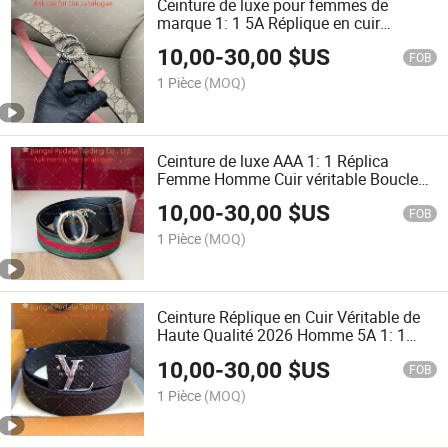
Ceinture de luxe pour femmes de
marque 1: 1 5A Réplique en cuir
véritable de haute qualité avec boucle
10,00
-
30,00
$US
classique lettre G pour ceinture homme
FOB
1 Pièce
(MOQ)
Ceinture de luxe AAA 1: 1 Réplica
Femme Homme Cuir véritable Boucle
lettre Cc Marque célèbre Ceinture
10,00
-
30,00
$US
designer classique
FOB
1 Pièce
(MOQ)
Ceinture Réplique en Cuir Véritable de
Haute Qualité 2026 Homme 5A 1: 1
avec Boîte Originale Marque de Luxe
10,00
-
30,00
$US
Classique Designer
FOB
1 Pièce
(MOQ)