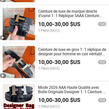
Ceinture de luxe de marque directe
d'usine 1: 1 Réplique 5AAA Ceinture
pour hommes en cuir véritable avec
10,00
-
30,00
$US
boucle automatique de haute qualité,
FOB
mode H
1 Pièce
(MOQ)
Ceinture de luxe en gros 1: 1 réplique de
designer pour homme en cuir véritable
de haute qualité, célèbre marque H
10,00
-
30,00
$US
lettre pour boucles de ceinture
FOB
1 Pièce
(MOQ)
Mode 2026 AAA Haute Qualité avec
Boîte Originale Designer 1: 1 Ceinture H
Marque Homme Femme
10,00
-
30,00
$US
FOB
1 Pièce
(MOQ)