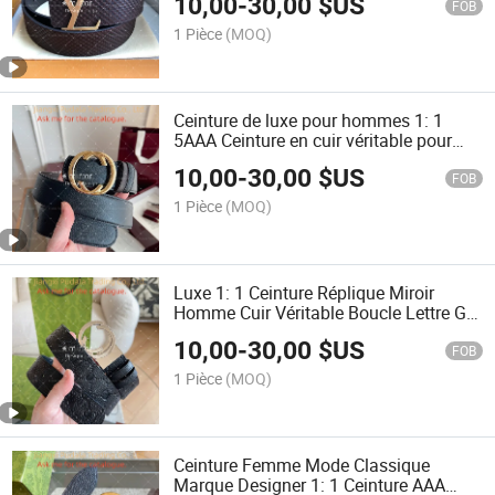
10,00
-
30,00
$US
logo lettre de marque célèbre, ceinture
FOB
de designer
1 Pièce
(MOQ)
Ceinture de luxe pour hommes 1: 1
5AAA Ceinture en cuir véritable pour
femmes avec boucle G vintage
10,00
-
30,00
$US
décontractée mode marque
FOB
1 Pièce
(MOQ)
Luxe 1: 1 Ceinture Réplique Miroir
Homme Cuir Véritable Boucle Lettre Gg
Décontractée Vintage Marque Designer
10,00
-
30,00
$US
Ceinture Femme
FOB
1 Pièce
(MOQ)
Ceinture Femme Mode Classique
Marque Designer 1: 1 Ceinture AAA