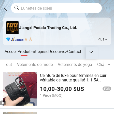
Jiangxi Pudala Trading Co., Ltd.
Plus
Accueil
Produit
Entreprise
Découvrez
Contact
Tout
Vêtements de mode
Vêtements de yoga
Chaussu
Ceinture de luxe pour femmes en cuir
véritable de haute qualité 1: 1 5A
Ceinture de mode de marque célèbre
10,00
-
30,00
$US
pour homme
FOB
1 Pièce
(MOQ)