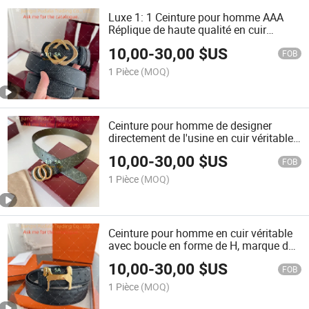
Luxe 1: 1 Ceinture pour homme AAA
Réplique de haute qualité en cuir
véritable avec boucle en métal, ceinture
10,00
-
30,00
$US
vintage classique de designer
FOB
1 Pièce
(MOQ)
Ceinture pour homme de designer
directement de l'usine en cuir véritable
de haute qualité avec boucle en lettres,
10,00
-
30,00
$US
marque de luxe célèbre, ceinture
FOB
classique réplique pour femme
1 Pièce
(MOQ)
Ceinture pour homme en cuir véritable
avec boucle en forme de H, marque de
luxe, haute qualité, ceinture vintage
10,00
-
30,00
$US
décontractée
FOB
1 Pièce
(MOQ)