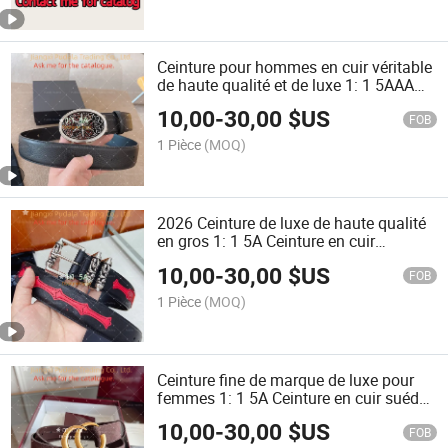
Ceinture pour hommes en cuir véritable
de haute qualité et de luxe 1: 1 5AAA
ceinture classique décontractée de
10,00
-
30,00
$US
marque célèbre
FOB
1 Pièce
(MOQ)
2026 Ceinture de luxe de haute qualité
en gros 1: 1 5A Ceinture en cuir
véritable pour hommes et femmes avec
10,00
-
30,00
$US
boucle à épingle, ceinture décontractée
FOB
pour jeans
1 Pièce
(MOQ)
Ceinture fine de marque de luxe pour
femmes 1: 1 5A Ceinture en cuir suédé
de haute qualité avec boucle double
10,00
-
30,00
$US
lettre pour femmes
FOB