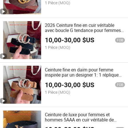
1 Pièce
(MOQ)
2026 Ceinture fine en cuir véritable
avec boucle G tendance pour femmes
1: 1 Ceinture inspirée des créateurs
10,00
-
30,00
$US
pour jeans, robes pour femmes
FOB
1 Pièce
(MOQ)
Ceinture fine en daim pour femme
inspirée par un designer 1: 1 réplique
5AAA avec boucle en forme de lettre G
10,00
-
30,00
$US
pour dames
FOB
1 Pièce
(MOQ)
Ceinture de luxe pour femmes et
hommes 5AAA en cuir véritable de
haute qualité 1: 1 boucle en miroir avec