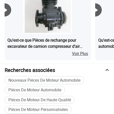
Qu'est-ce que Pièces de rechange pour
Qu'est-c
excavateur de camion compresseur d'air
automobi
3415353 3970805 3973959 4933283
fabricat
Voir Plus
4936535
aluminiu
Recherches associées
Nouveaux Pièces De Moteur Automobile
Pièces De Moteur Automobile
Pièces De Moteur De Haute Qualité
Pièces De Moteur Personnalisées