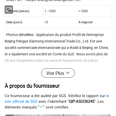
Quantité (pièces)
1 - 1000
> 1000
Délai (jours)
15
À négocier
Photos détaillées Application du produit Profil de l'entreprise
Beijing Pengya Xiantong International Trade Co., Ltd. Est une
société commerciale internationale qui a établi à Beijing, en Chine,
et a également une société en Corée du Sud. Nous avons plus de
20 ans d'expérience dans la vente et l'exportation de pièces
automobiles. Notre entreprise a également un avantage absolu
Voir Plus
sur le marché après-vente des pièces détachées pour l'automobile
dans quatre systèmes de voiture, y compris Hyundai, KIA et GM, et
À propos du fournisseur
Wuling Baojun automobile. Nos principaux produits comprennent
les systèmes de moteur, les systèmes de suspension, les systèmes
Ce fournisseur a été audité par SGS. Vérifiez le rapport sur
le
de freinage, les systèmes de châssis et les systèmes électriques.
site officiel de SGS
avec l'identifiant "
QIP-ASI236245
". Les
Nous nous engageons à fournir des services professionnels à
éléments marqués "
" sont certifiés.
chaque client, y compris une réponse et une livraison rapides, une