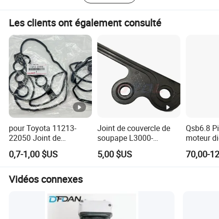
Les clients ont également consulté
pour Toyota 11213-
Joint de couvercle de
Qsb6.8 Pi
22050 Joint de
soupape L3000-
moteur d
couvercle de soupape
1003022b Pièces de
câblage in
0,7-1,00 $US
5,00 $US
70,00-1
adapté 1zz Moteur
moteur diesel pour
5367848 
Yuchai Yc6l
Joint de 
soupape 
Vidéos connexes
Isb Qsb