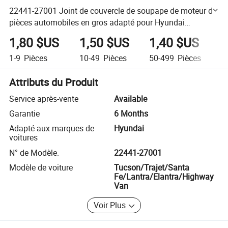
22441-27001 Joint de couvercle de soupape de moteur de
pièces automobiles en gros adapté pour Hyundai
Chevrolet
1,80 $US
1,50 $US
1,40 $US
1
1-9
Pièces
10-49
Pièces
50-499
Pièces
5
Attributs du Produit
Service après-vente
Available
Garantie
6 Months
Adapté aux marques de
Hyundai
voitures
N° de Modèle.
22441-27001
Modèle de voiture
Tucson/Trajet/Santa
Fe/Lantra/Elantra/Highway
Van
Voir Plus