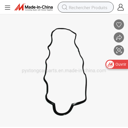
22441-27001 Joint de couvercle de soupape de moteur de pièces automo
Ouvrir