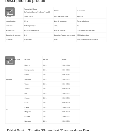
Description du produit
Tucson/JM/Santa
Modèle :
Année :
2001-2020
Fe/Lantra/Elantra/Highway Van/i30
N° OEM :
22441-27001
Montage sur voiture :
Hyundai
Lieu d'origine :
Chine
Nom de la marque :
Pengyaxiantong
Matériau :
Métal+plastique
MOQ :
10
Application :
Pour moteur Hyundai
Nom du produit :
Joint de cache-soupapes
Capacité du moteur :
2.0
Capacité d'approvisionnement :
1000 pièces/jour
Exemple :
Disponible
Port :
Tianjin/Shanghai/Guangzhou
Montage sur voiture
Modèle
Moteur
Année
Elantra
2.0L
2001-2006
Fourgonnette
2.0L
2001-2004
Lantra
2.0L
2001-2006
Hyundai
Santa Fe
2.0L
2001-2012
Trajet
2.0L
2001-2008
Tucson
2.0L
2004-2010
i30
2.0L
2007-2012
Carens
2.0L
2002-2020
CEED
2.0L
2007-2012
Cerato
2.0L
2004-2020
KIA
Magentis
2.0L
2005-2010
Pro CEE
2.0L
2008-2012
Sportage
2.0L
2004-2020
Délai Port : Tianjin/Shanghai/Guangzhou Port