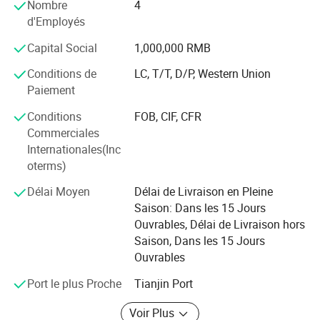
Nombre
4
commande client à s'assurer aucune erreur de livraison, et
d'Employés
communiquer à chaque étape avant que les
marchandises sont reçues sains et saufs. Nous avons
Capital Social
1,000,000 RMB
seulement envoyer des produits avec de bons, fiable des
Conditions de
LC, T/T, D/P, Western Union
entreprises de logistique à coût le plus économique pour
Paiement
notre client. À cause de cela, nous sommes une des
meilleures ventes de pièces automobiles en Chine. Au
Conditions
FOB, CIF, CFR
cours des dernières années seulement notre BAOJUN les
Commerciales
pièces du moteur ont été le nombre 1 vendeur dans le
Internationales(Inc
Nord de la Chine. Tous nos produits sont en forte
oterms)
demande en Chine, Corée, Amérique du Sud, Égypte, et
Délai Moyen
Délai de Livraison en Pleine
d'autres pays international. Avec notre solide réputation et
Saison: Dans les 15 Jours
de pièces automobiles de haute qualité nous nous
Ouvrables, Délai de Livraison hors
félicitons sincèrement les clients de tous les coins du
Saison, Dans les 15 Jours
monde à coopérer avec nous.
Ouvrables
Port le plus Proche
Tianjin Port
Voir Plus