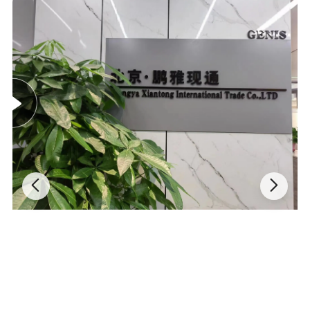
qualité élevée et le meilleur prix. Les priorités de notre entreprise
sont la satisfaction et la confiance des clients. Nous garantissons
de se concentrer sur les détails lors du traitement des commandes,
de communiquer avec les clients en temps opportun, d'assurer une
livraison sans heurts et de manière efficace avant de recevoir les
marchandises . Nous fournissons uniquement à nos clients des
produits logistiques fiables et de haute qualité à un coût
économique. De ce fait, nous sommes l'un des plus grands
vendeurs de pièces automobiles en Chine. Toutes nos pièces
automobiles ont une forte demande en Chine, en Corée du Sud, en
Russie, au Moyen-Orient, en Égypte et dans d'autres pays. Grâce à
la solide réputation et à la qualité des composants automobiles,
nous accueillons sincèrement des clients du monde entier pour
coopérer avec nous. Emballage et expédition Certifications FAQ
T1. Quelles sont vos conditions d'emballage ? R: En général, nous
embaltons nos marchandises dans des boîtes blanches neutres et
des cartons bruns. Si vous avez enregistré un brevet havelegally,
nous pouvons emballer les marchandises dans vos boîtes de