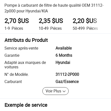
Pompe à carburant de filtre de haute qualité OEM 31112-
2p000 pour Hyundai/KIA
2,70 $US
2,35 $US
2,20 $US
2
1-9
Pièces
10-49
Pièces
50-499
Pièces
5
Attributs du Produit
Service après-vente
Available
Garantie
6 Months
Adapté aux marques de
Hyundai
voitures
N° de Modèle.
31112-2P000
Carburant
Gaz/Essence
Voir Plus
Exemple de service