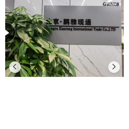
T1. Quelles sont vos conditions d'emballage ? R: En général, nous
embaltons nos marchandises dans des boîtes blanches neutres et
des cartons bruns. Si vous avez enregistré un brevet havelegally,
nous pouvons emballer les marchandises dans vos boîtes de
marque après avoir reçu des lettres de yourauthorisation. Q2. Et
votre délai de livraison ? A:généralement, il faudra 15-30 jours
après avoir reçu votre paiement d'avance.le délai de livraison
spécifique dépend de et la quantité de votre commande. Q3.
Pouvez-vous produire selon les échantillons ? R: Oui, nous
pouvons produire par vos échantillons ou dessins techniques.
Nous pouvons construire les moules et les accessoires. Q4.testez-
vous tous vos produits avant la livraison ? R : Oui, nous avons 100
% de tests avant la livraison. Q5 : Comment faites-vous notre
entreprise à long terme et de bonnes relations ? A : 1. Nous
gardons une bonne qualité et un prix compétitif pour assurer à nos
clients les avantages. Nous respectons chaque client comme
notre ami et nous faisons des affaires sincères et nous nous
entretenons avec eux. où qu'ils viennent. Bienvenue pour nous