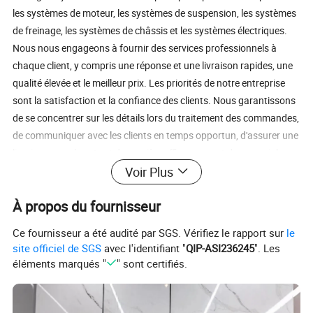
les systèmes de moteur, les systèmes de suspension, les systèmes
de freinage, les systèmes de châssis et les systèmes électriques.
Nous nous engageons à fournir des services professionnels à
chaque client, y compris une réponse et une livraison rapides, une
qualité élevée et le meilleur prix. Les priorités de notre entreprise
sont la satisfaction et la confiance des clients. Nous garantissons
de se concentrer sur les détails lors du traitement des commandes,
de communiquer avec les clients en temps opportun, d'assurer une
livraison sans heurts et de manière efficace avant de recevoir les
Voir Plus
marchandises . Nous fournissons uniquement à nos clients des
produits logistiques fiables et de haute qualité à un coût
À propos du fournisseur
économique. De ce fait, nous sommes l'un des plus grands
vendeurs de pièces automobiles en Chine. Toutes nos pièces
Ce fournisseur a été audité par SGS. Vérifiez le rapport sur
le
automobiles ont une forte demande en Chine, en Corée du Sud, en
site officiel de SGS
avec l'identifiant "
QIP-ASI236245
". Les
Russie, au Moyen-Orient, en Égypte et dans d'autres pays. Grâce à
éléments marqués "
" sont certifiés.
la solide réputation et à la qualité des composants automobiles,
nous accueillons sincèrement des clients du monde entier pour
coopérer avec nous. Emballage et expédition Certifications FAQ