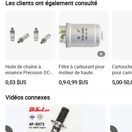
Les clients ont également consulté
Huile de chaîne à
Filtre à carburant pour
Cartouche 
essence Precision DC-
moteur de haute
pour cam
08A pour filtre de
précision, résistant à
pour mote
0,03 $US
0,9-0,99 $US
5,00-50
tronçonneuse à
l'usure, pour
essence
essence
automobiles, voitures
particulières
Vidéos connexes
allemandes Mr500057
80292-S7a-003