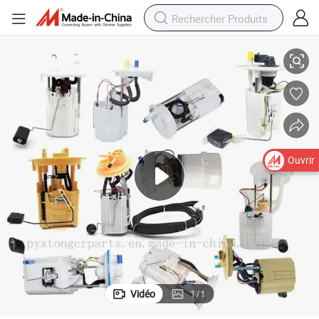
undai/KIA
Pompe à carburant de filtre de haute qualité OEM 31112-2p000 pour Hy
Ouvrir
Vidéo
1
/
1