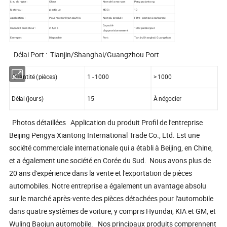
Lieu d'origine :
Chine
Nom de la marque :
Pengyaxiantong
Matériau :
plastique
MOQ :
10
Application :
Pour moteur Hyundai/KIA
Nom du produit :
Filtre - pompe à carburant
Capacité
Capacité du moteur :
2.4/3.5
1000 pièces/jour
d'approvisionnement :
Exemple :
Disponible
Port :
Tianjin/Shanghai/Guangzhou
Délai Port : Tianjin/Shanghai/Guangzhou Port
Quantité (pièces)
1 - 1000
> 1000
Délai (jours)
15
À négocier
Photos détaillées Application du produit Profil de l'entreprise
Beijing Pengya Xiantong International Trade Co., Ltd. Est une
société commerciale internationale qui a établi à Beijing, en Chine,
et a également une société en Corée du Sud. Nous avons plus de
20 ans d'expérience dans la vente et l'exportation de pièces
automobiles. Notre entreprise a également un avantage absolu
sur le marché après-vente des pièces détachées pour l'automobile
dans quatre systèmes de voiture, y compris Hyundai, KIA et GM, et
Wuling Baojun automobile. Nos principaux produits comprennent