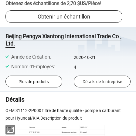
Obtenez des échantillons de
2,70 $US
/
Pièce
!
Obtenir un échantillon
Beijing Pengya Xiantong International Trade Co.,
Ltd.
Année de Création
:
2020-10-21
Nombre d'Employés
:
4
Plus de produits
Détails de l'entreprise
Détails
OEM 31112-2P000 filtre de haute qualité - pompe à carburant
pour Hyundai/KIA Description du produit
Modèle :
Sorento
Année :
2005-2011
N° OEM :
31112-2P000
Montage sur voiture :
Hyundai