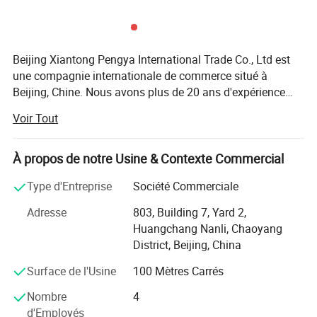
consulter et nous contacter
Beijing Xiantong Pengya International Trade Co., Ltd est
une compagnie internationale de commerce situé à
Beijing, Chine. Nous avons plus de 20 ans d'expérience
dans la vente et exportation de pièces automobiles pour
Voir Tout
de nombreux spécialiste de modèles de voitures y compris
les aliments GM, Hyundai et BAOJUN automobiles. Nos
produits principaux incluent les systèmes de contrôle
À propos de notre Usine & Contexte Commercial
moteur, systèmes de suspension, systèmes de freinage,
Type d'Entreprise
Société Commerciale
châssis de systèmes et des systèmes électriques, entre
autres. Nous nous engageons à fournir un service
Adresse
803, Building 7, Yard 2,
professionnel à chaque client, y compris des réponses
Huangchang Nanli, Chaoyang
rapides, les délais de livraison, excellente qualité, et le
District, Beijing, China
meilleur prix disponible. La satisfaction du client et la
Surface de l'Usine
100 Mètres Carrés
confiance est notre priorité. Nous garantissons à se
concentrer sur chaque détail lors du traitement de la
Nombre
4
commande client à s'assurer aucune erreur de livraison, et
d'Employés