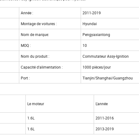
Année :
2011-2019
Montage de voitures :
Hyundai
Nom de marque:
Pengyaxiantong
MOQ :
10
Nom du produit :
Commutateur Assy-Ignition
Capacité d'alimentation :
1000 pièces/jour
Port :
Tianjin/Shanghai/Guangzhou
Le moteur
L'année
1.6L
2011-2016
1.6L
2013-2019