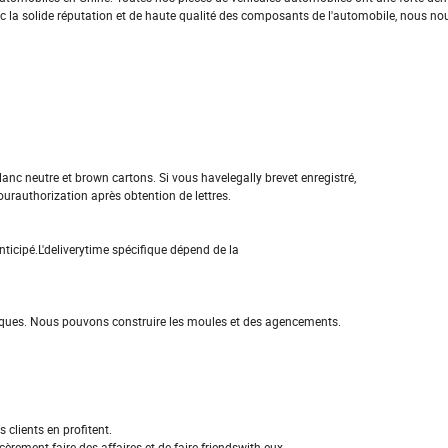
vec la solide réputation et de haute qualité des composants de l'automobile, nous nou
nc neutre et brown cartons. Si vous havelegally brevet enregistré,
authorization après obtention de lettres.
ticipé.L'deliverytime spécifique dépend de la
niques. Nous pouvons construire les moules et des agencements.
 clients en profitent.
ment faire des affaires et de faire friendswith eux.