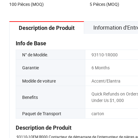
100 Pièces (MOQ)
5 Pièces (MOQ)
2b210
Information d'Entr
Description de Produit
Info de Base
N° de Modèle.
93110-1R000
Garantie
6 Months
Modèle de voiture
Accent/Elantra
Quick Refunds on Order
Benefits
Under Us $1, 000
Paquet de Transport
carton
Description de Produit
93110-1OEM R000 Contacteur de démarrage de l'interrupteur de pièces a