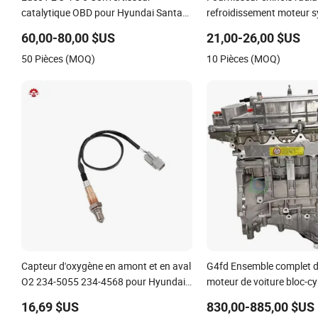
catalytique OBD pour Hyundai Santa
refroidissement moteur 
Fe Sonata Accent pour KIA Sorento
aluminium automobile ra
60,00-80,00 $US
21,00-26,00 $US
Sportage IX25 IX35 IX45 Tucson
Hyundai Accent/Solaris'1
50 Pièces (MOQ)
10 Pièces (MOQ)
Rio'11- OEM 25310-1r150
Capteur d'oxygène en amont et en aval
G4fd Ensemble complet d
O2 234-5055 234-4568 pour Hyundai
moteur de voiture bloc-cy
Accent Veloster, KIA Rio Soul 1.6L
G4fd pour Hyundai Accen
16,69 $US
830,00-885,00 $US
2012-2018 OE 39210-2b110 39210-
Ceed