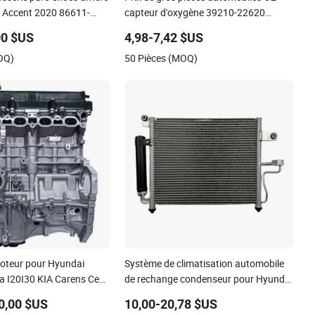
 Accent 2020 86611-
capteur d'oxygène 39210-22620
39210-2c100 39210-3CDA0 pour
00 $US
4,98-7,42 $US
Hyundai KIA Rio Accent capteur
OQ)
50 Pièces (MOQ)
lambda d'oxygène
oteur pour Hyundai
Système de climatisation automobile
ra I20I30 KIA Carens Ceed
de rechange condenseur pour Hyundai
Rio Venga Bloc moteur
Accent OEM 9760625600
0,00 $US
10,00-20,78 $US
de moteur