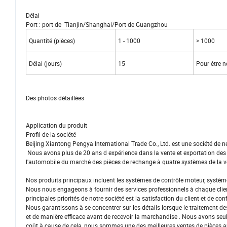
Délai
Port : port de Tianjin/Shanghai/Port de Guangzhou
Quantité (pièces)
1 - 1000
> 1000
Délai (jours)
15
Pour être 
Des photos détaillées
Application du produit
Profil de la société
Beijing Xiantong Pengya International Trade Co., Ltd. est une société de n
Nous avons plus de 20 ans d expérience dans la vente et exportation des
l'automobile du marché des pièces de rechange à quatre systèmes de la v
Nos produits principaux incluent les systèmes de contrôle moteur, systèm
Nous nous engageons à fournir des services professionnels à chaque client,
principales priorités de notre société est la satisfaction du client et de con
Nous garantissons à se concentrer sur les détails lorsque le traitement 
et de manière efficace avant de recevoir la marchandise . Nous avons seulem
coût.à cause de cela, nous sommes une des meilleures ventes de pièces 