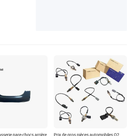
uin, assemblage de capteur de cliquetis, a
ssemblage de filtre d'huile moteur, assemb
lage de filtre à air
osserie pare-chocs arrière
Prix de gros pièces automobiles O2