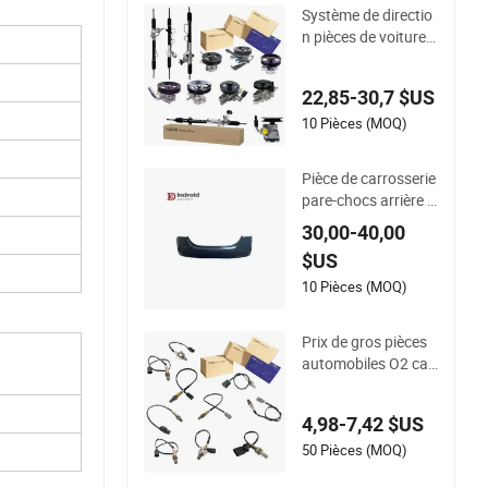
chez KIA Rio&#39;1
Système de directio
1- OEM 25310-1r15
n pièces de voiture p
0 Dpi 13253
ompe de direction a
ssistée crémaillère d
22,85-30,7 $US
e direction hydrauliq
ue pour Hyundai KI
10 Pièces (MOQ)
A Accent divers mo
dèles de voiture
Pièce de carrosserie
pare-chocs arrière p
our Hyundai Accent
30,00-40,00
2020 86611-H6500
$US
10 Pièces (MOQ)
Prix de gros pièces
automobiles O2 cap
teur d&#39;oxygène
39210-22620 3921
4,98-7,42 $US
0-2c100 39210-3CD
A0 pour Hyundai KI
50 Pièces (MOQ)
A Rio Accent capteu