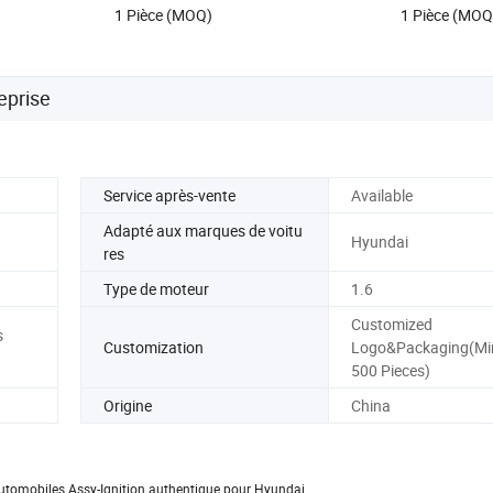
1 Pièce (MOQ)
1 Pièce (MOQ
eprise
Service après-vente
Available
Adapté aux marques de voitu
Hyundai
res
Type de moteur
1.6
Customized
s
Customization
Logo&Packaging(Min
500 Pieces)
Origine
China
utomobiles Assy-Ignition authentique pour Hyundai