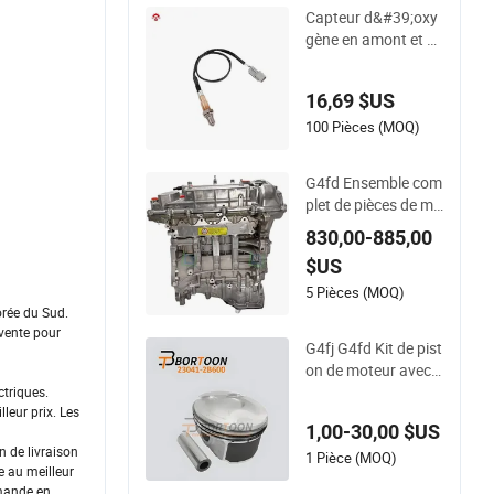
r lambda d&#39;oxy
Capteur d&#39;oxy
gène
gène en amont et en
aval O2 234-5055 2
34-4568 pour Hyun
16,69 $US
dai Accent Veloster,
KIA Rio Soul 1.6L 20
100 Pièces (MOQ)
12-2018 OE 39210-
2b110 39210-2b21
G4fd Ensemble com
0
plet de pièces de mo
teur de voiture bloc-
830,00-885,00
cylindre long G4fd p
$US
our Hyundai Accent
Elantra KIA Ceed
5 Pièces (MOQ)
orée du Sud.
vente pour
G4fj G4fd Kit de pist
on de moteur avec s
egment pour Hyund
ctriques.
leur prix. Les
ai KIA Accent I30 1.
1,00-30,00 $US
6 23041-2b600/ Piè
 de livraison
ces auto / Usine
1 Pièce (MOQ)
e au meilleur
emande en