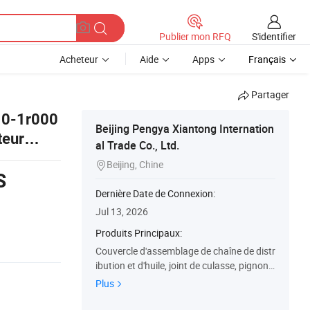
S'identifier
Publier mon RFQ
Acheteur
Aide
Apps
Français
Partager
10-1r000
Beijing Pengya Xiantong Internation
teur
al Trade Co., Ltd.
Beijing, Chine

S
Dernière Date de Connexion:
Jul 13, 2026
Produits Principaux:
Couvercle d'assemblage de chaîne de distr
ibution et d'huile, joint de culasse, pignon
de chaîne de distribution, assemblage de j
Plus
ambe de force, bras complet avant gauch
e inférieur, capteur de position de vilebreq