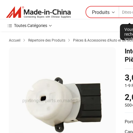
Produits
Toutes Catégories
Vous
rech
voul
Accueil
Répertoire des Produits
Pièces & Accessoires d'Auto et de Mo


In
Pi
d'
3
1-9
2
500
Port
Capa