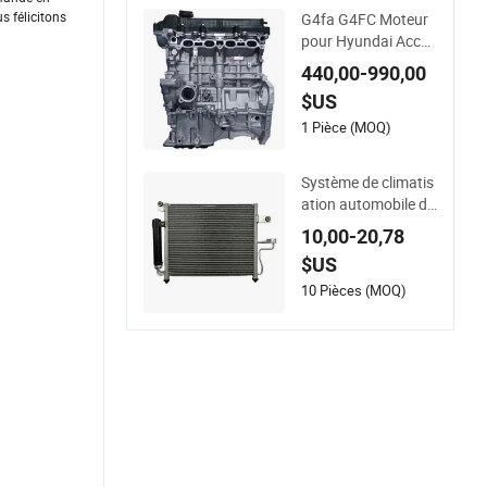
s félicitons
G4fa G4FC Moteur
pour Hyundai Accen
t Elantra I20I30 KIA
440,00-990,00
Carens Ceed Soul C
$US
erato Rio Venga Blo
c moteur Assembla
1 Pièce (MOQ)
ge de moteur
Système de climatis
ation automobile de
rechange condense
10,00-20,78
ur pour Hyundai Ac
$US
cent OEM 9760625
600
10 Pièces (MOQ)