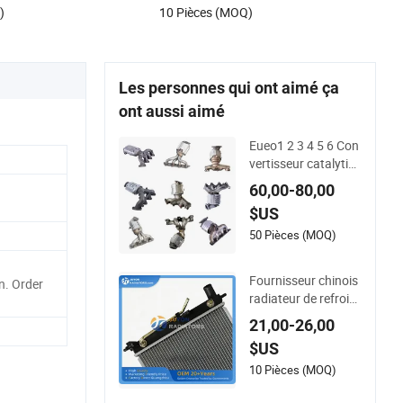
)
10 Pièces (MOQ)
Les personnes qui ont aimé ça
ont aussi aimé
Eueo1 2 3 4 5 6 Con
vertisseur catalytiq
ue OBD pour Hyund
60,00-80,00
ai Santa Fe Sonata
$US
Accent pour KIA Sor
ento Sportage IX25
50 Pièces (MOQ)
IX35 IX45 Tucson
Fournisseur chinois
. Order
radiateur de refroidi
ssement moteur sys
21,00-26,00
tème en aluminium
$US
automobile radiateu
r pour Hyundai Acce
10 Pièces (MOQ)
nt/Solaris&#39;11-