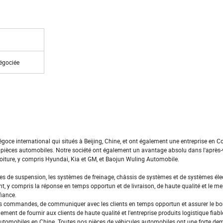
négociée
égoce international qui situés à Beijing, Chine, et ont également une entreprise en C
 pièces automobiles. Notre société ont également un avantage absolu dans l'après-
oiture, y compris Hyundai, Kia et GM, et Baojun Wuling Automobile.
es de suspension, les systèmes de freinage, châssis de systèmes et de systèmes éle
 y compris la réponse en temps opportun et de livraison, de haute qualité et le meil
fiance.
des commandes, de communiquer avec les clients en temps opportun et assurer le bon
ent de fournir aux clients de haute qualité et l'entreprise produits logistique fiabl
automobiles en Chine. Toutes nos pièces de véhicules automobiles ont une forte d