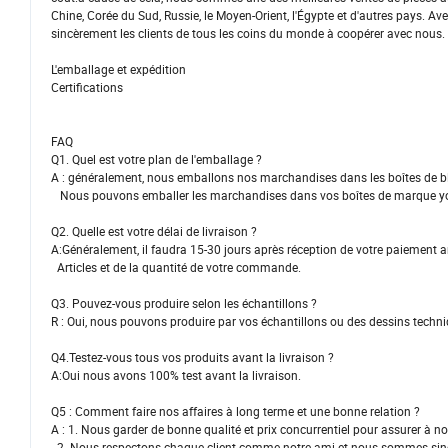
Chine, Corée du Sud, Russie, le Moyen-Orient, l'Égypte et d'autres pays. A
sincèrement les clients de tous les coins du monde à coopérer avec nous.
L'emballage et expédition
Certifications
FAQ
Q1. Quel est votre plan de l'emballage ?
A : généralement, nous emballons nos marchandises dans les boîtes de bla
Nous pouvons emballer les marchandises dans vos boîtes de marque your
Q2. Quelle est votre délai de livraison ?
A:Généralement, il faudra 15-30 jours après réception de votre paiement an
Articles et de la quantité de votre commande.
Q3. Pouvez-vous produire selon les échantillons ?
R : Oui, nous pouvons produire par vos échantillons ou des dessins tech
Q4.Testez-vous tous vos produits avant la livraison ?
A:Oui nous avons 100% test avant la livraison.
Q5 : Comment faire nos affaires à long terme et une bonne relation ?
A : 1. Nous garder de bonne qualité et prix concurrentiel pour assurer à nos
2. Nous respectons chaque client comme notre ami et nous sommes sincère