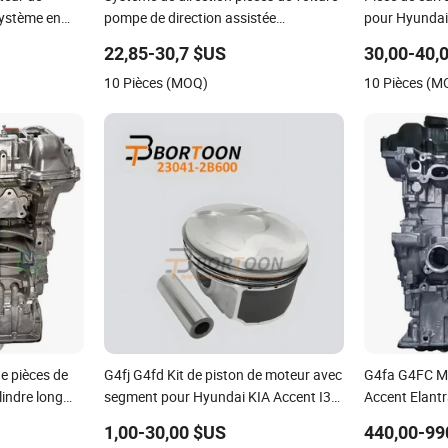
système en
pompe de direction assistée
pour Hyundai
diateur pour
crémaillère de direction hydraulique
H6500
22,85-30,7 $US
30,00-40,
1- chez KIA
pour Hyundai KIA Accent divers
10 Pièces (MOQ)
10 Pièces (M
 Dpi 13253
modèles de voiture
e pièces de
G4fj G4fd Kit de piston de moteur avec
G4fa G4FC M
lindre long
segment pour Hyundai KIA Accent I30
Accent Elant
t Elantra KIA
1.6 23041-2b600/ Pièces auto / Usine
Soul Cerato 
1,00-30,00 $US
440,00-99
Assemblage 