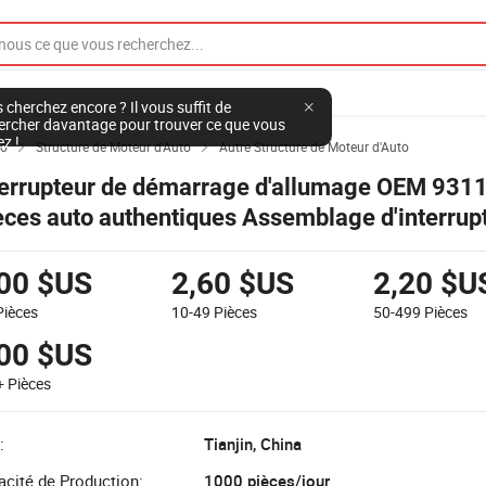
 cherchez encore ? Il vous suffit de
ercher davantage pour trouver ce que vous
ez !
to
Structure de Moteur d'Auto
Autre Structure de Moteur d'Auto


terrupteur de démarrage d'allumage OEM 931
èces auto authentiques Assemblage d'interrup
allumage pour Hyundai
,00 $US
2,60 $US
2,20 $U
Pièces
10-49
Pièces
50-499
Pièces
,00 $US
+
Pièces
:
Tianjin, China
cité de Production:
1000 pièces/jour