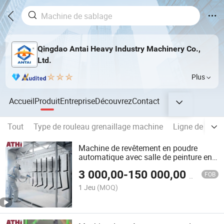
Qingdao Antai Heavy Industry Machinery Co.,
Ltd.
Plus
Accueil
Produit
Entreprise
Découvrez
Contact
Tout
Type de rouleau grenaillage machine
Ligne de prétr
Machine de revêtement en poudre
automatique avec salle de peinture en
poudre pour jantes de voiture, pièces en
3 000,00
-
150 000,00
$US
métal, fer et aluminium
FOB
1 Jeu
(MOQ)