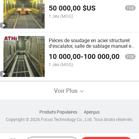
peinture
50 000,00
$US
FOB
1 Jeu
(MOQ)
Pièces de soudage en acier structurel
d'escalator, salle de sablage manuel et
ligne de peinture
10 000,00
-
100 000,00
$US
FOB
1 Jeu
(MOQ)
Voir Plus
Produits Populaires
Aperçus
Copyright © 2026 Focus Technology Co., Ltd. Tous droits réservés.