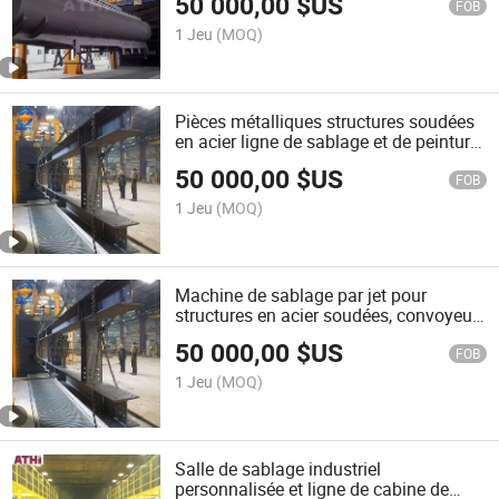
50 000,00
$US
FOB
1 Jeu
(MOQ)
Pièces métalliques structures soudées
en acier ligne de sablage et de peinture
de convoyeur aérien Tunnelblast
50 000,00
$US
FOB
1 Jeu
(MOQ)
Machine de sablage par jet pour
structures en acier soudées, convoyeur
aérien et ligne de cabine de peinture
50 000,00
$US
FOB
1 Jeu
(MOQ)
Salle de sablage industriel
personnalisée et ligne de cabine de