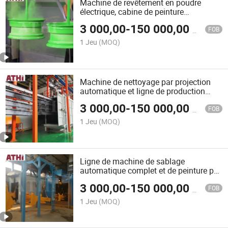
Machine de revêtement en poudre
électrique, cabine de peinture
entièrement automatique, ligne de
3 000,00
-
150 000,00
$US
production
FOB
1 Jeu
(MOQ)
Machine de nettoyage par projection
automatique et ligne de production
complète de machine de peinture en
3 000,00
-
150 000,00
$US
poudre pour poutres en acier
FOB
structurelles H
1 Jeu
(MOQ)
Ligne de machine de sablage
automatique complet et de peinture par
pulvérisation sans air pour cadre en
3 000,00
-
150 000,00
$US
acier structurel profilé
FOB
1 Jeu
(MOQ)