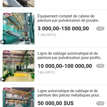
Équipement complet de cabine de
peinture par pulvérisation de poudre
électrostatique pour profils en
3 000,00
-
150 000,00
$US
aluminium et pièces de travail
FOB
1 Jeu
(MOQ)
Ligne de sablage automatique et de
peinture par pulvérisation pour profils
en H en acier
10 000,00
-
100 000,00
$US
FOB
1 jeu
(MOQ)
Ligne automatique de sablage et de
peinture des pièces métalliques pour
travaux structurels en acier
50 000,00
$US
FOB