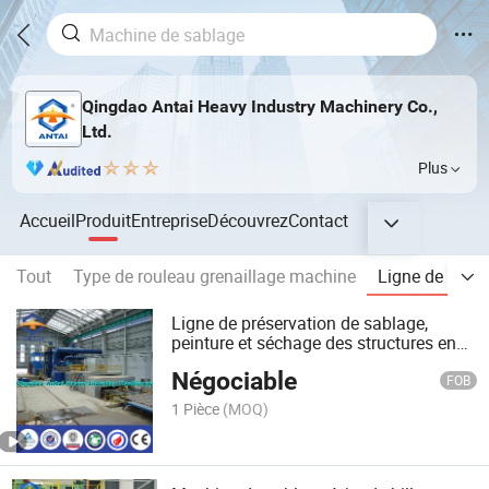
Qingdao Antai Heavy Industry Machinery Co.,
Ltd.
Plus
Accueil
Produit
Entreprise
Découvrez
Contact
Tout
Type de rouleau grenaillage machine
Ligne de prétr
Ligne de préservation de sablage,
peinture et séchage des structures en
plaques d'acier
Négociable
FOB
1 Pièce
(MOQ)