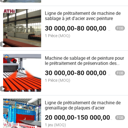
Ligne de prétraitement de machine de
sablage à jet d'acier avec peinture
30 000,00
-
80 000,00
$US
FOB
1 Pièce
(MOQ)
Machine de sablage et de peinture pour
le prétraitement de préservation des
plaques d'acier automatique dans les
30 000,00
-
80 000,00
$US
chantiers navals
FOB
1 Pièce
(MOQ)
Ligne de prétraitement de machine de
grenaillage de plaques d'acier
20 000,00
-
150 000,00
$US
FOB
1 jeu
(MOQ)