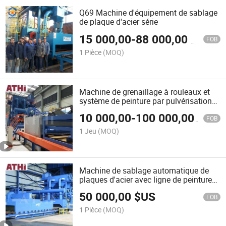
Q69 Machine d'équipement de sablage
de plaque d'acier série
15 000,00
-
88 000,00
$US
FOB
1 Pièce
(MOQ)
Machine de grenaillage à rouleaux et
système de peinture par pulvérisation
ligne de prétraitement des plaques en
10 000,00
-
100 000,00
$US
acier
FOB
1 Jeu
(MOQ)
Machine de sablage automatique de
plaques d'acier avec ligne de peinture
et de séchage
50 000,00
$US
FOB
1 Pièce
(MOQ)