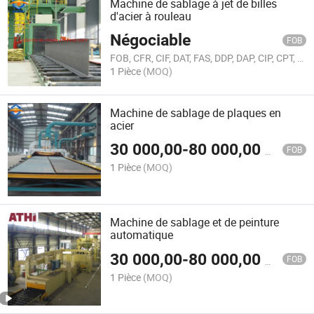
Machine de sablage à jet de billes
d'acier à rouleau
Négociable
FOB
FOB, CFR, CIF, DAT, FAS, DDP, DAP, CIP, CPT, FCA, EXW, Others
1 Pièce
(MOQ)
Machine de sablage de plaques en
acier
30 000,00
-
80 000,00
$US
FOB
1 Pièce
(MOQ)
Machine de sablage et de peinture
automatique
30 000,00
-
80 000,00
$US
FOB
1 Pièce
(MOQ)