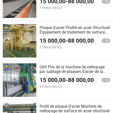
15 000,00
-
88 000,00
$US
FOB
1 Pièce
(MOQ)
Plaque d'acier Profilé en acier Structurel
Équipement de traitement de surface
en acier
15 000,00
-
88 000,00
$US
FOB
1 Pièce
(MOQ)
Q69 Prix de la machine de nettoyage
par sablage de plaques d'acier de la
série
15 000,00
-
88 000,00
$US
FOB
1 Pièce
(MOQ)
Profil de plaque d'acier Machine de
nettoyage de surface en acier structurel