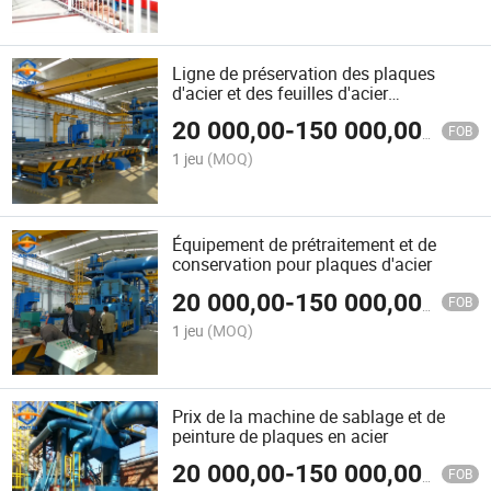
Ligne de préservation des plaques
d'acier et des feuilles d'acier
automatiques
20 000,00
-
150 000,00
$US
FOB
1 jeu
(MOQ)
Équipement de prétraitement et de
conservation pour plaques d'acier
20 000,00
-
150 000,00
$US
FOB
1 jeu
(MOQ)
Prix de la machine de sablage et de
peinture de plaques en acier
20 000,00
-
150 000,00
$US
FOB