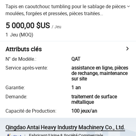
Tapis en caoutchouc tumbling pour le sablage de pièces
moulées, forgées et pressées, pièces traitées
thermiquement, nettoyage de surface
5 000,00 $US
/
Jeu
1
Jeu
(MOQ)
Attributs clés
N° de Modèle.
:
QAT
Service après-vente
:
assistance en ligne, pièces
de rechange, maintenance
sur site
Garantie
:
1 an
Demande
:
traitement de surface
métallique
Capacité de Production
:
100 jeux/an
Qingdao Antai Heavy Industry Machinery Co., Ltd.
Fabricant/Usine & Société Commerciale