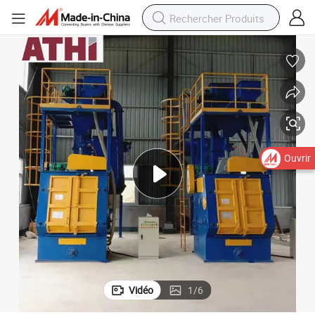
Ouvrir
Vidéo
1
/
6