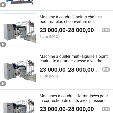
Machine à coudre à points chaînés
pour matelas et couverture de lit
23 000,00
-
28 000,00
$US
FOB
1 Jeu
(MOQ)
Machine à quilter multi-aiguille à point
chaînette à grande vitesse à vendre
23 000,00
-
28 000,00
$US
FOB
1 Jeu
(MOQ)
Machines à coudre informatisées pour
la confection de quilts avec plusieurs
aiguilles et point de chaînette
23 000,00
-
28 000,00
$US
personnalisé
FOB