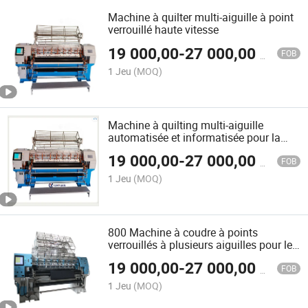
Machine à quilter multi-aiguille à point
verrouillé haute vitesse
19 000,00
-
27 000,00
$US
FOB
1 Jeu
(MOQ)
Machine à quilting multi-aiguille
automatisée et informatisée pour la
fabrication de couettes
19 000,00
-
27 000,00
$US
FOB
1 Jeu
(MOQ)
800 Machine à coudre à points
verrouillés à plusieurs aiguilles pour le
quilting
19 000,00
-
27 000,00
$US
FOB
1 Jeu
(MOQ)