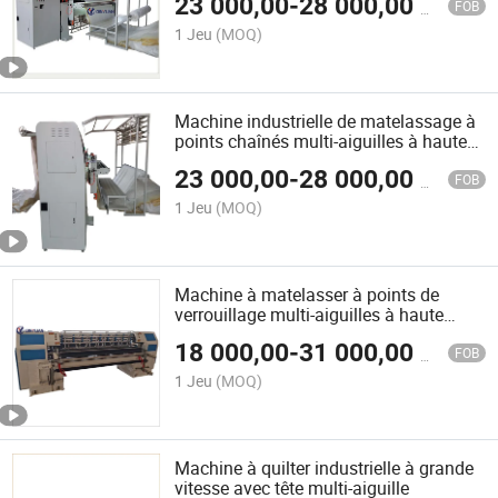
23 000,00
-
28 000,00
$US
FOB
1 Jeu
(MOQ)
Machine industrielle de matelassage à
points chaînés multi-aiguilles à haute
vitesse
23 000,00
-
28 000,00
$US
FOB
1 Jeu
(MOQ)
Machine à matelasser à points de
verrouillage multi-aiguilles à haute
vitesse informatisée
18 000,00
-
31 000,00
$US
FOB
1 Jeu
(MOQ)
Machine à quilter industrielle à grande
vitesse avec tête multi-aiguille