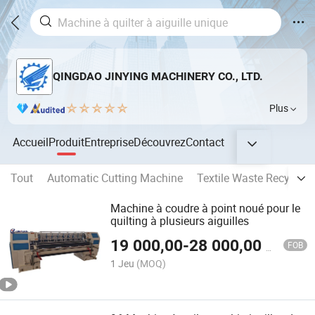
QINGDAO JINYING MACHINERY CO., LTD.
Plus
Accueil
Produit
Entreprise
Découvrez
Contact
Tout
Automatic Cutting Machine
Textile Waste Recyclin
Machine à coudre à point noué pour le
quilting à plusieurs aiguilles
19 000,00
-
28 000,00
$US
FOB
1 Jeu
(MOQ)