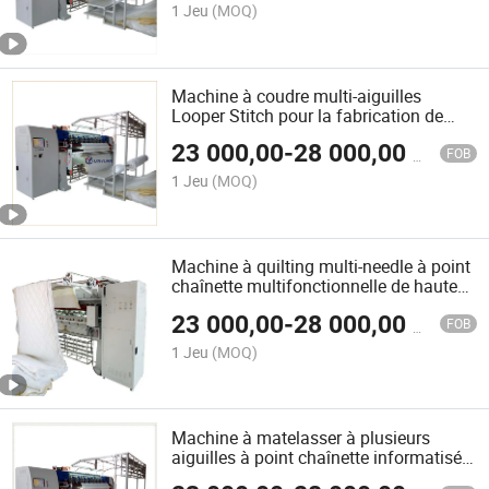
1 Jeu
(MOQ)
Machine à coudre multi-aiguilles
Looper Stitch pour la fabrication de
matelas
23 000,00
-
28 000,00
$US
FOB
1 Jeu
(MOQ)
Machine à quilting multi-needle à point
chaînette multifonctionnelle de haute
qualité
23 000,00
-
28 000,00
$US
FOB
1 Jeu
(MOQ)
Machine à matelasser à plusieurs
aiguilles à point chaînette informatisée
avec un prix compétitif