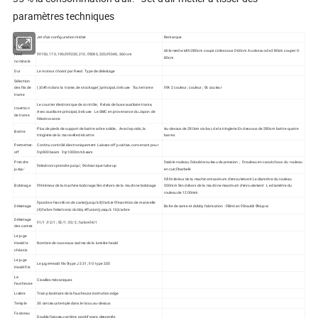
paramètres techniques
Le point
Jet d'air configuration métier
Remarque
L'espace
Utile reed width:280cm coupe ci-dessous 0-60cm Au-dessus de 280cm couper 0-
reed
◊◊150, 170, 190,◊◊◊230, 210, ◊◊280, 320,◊◊340, 360 cm
80cm
nominale
Dur
Le moteur choisir par Reed. Type de délestage
Sélection
des fils de
( )Défini dans la trame, de stockage( )principal, de buse Toute trame
◊◊4 2 couleur ; couleur ; ◊6 couleur
trame
Le courrier électronique de contrôle, Relais de buse auxiliaire trame,
Insertion
Avec auxiliaire principal, de buse Le SMC en provenance du Japon de
de trame
l'électrovanne
Plus de pieds de support de battre arbre solide, Avec le poids, la
Au-dessus de 280cm six-bar, de la tringlerie En dessous de 280cm battre quatre
Battre
tringlerie de la manivelle de battre
barres
Permettez-
Continu contrôlé électroniquement Laissez-off positive, convenant pour
off
◊φ800 beam ◊φ1000mm beam
Prendre
◊sable rouleau; ◊double rouleau de pression ; ◊rouleau en caoutchouc du rouleau
◊electronic prendre jusqu'; ◊mécanique take-up
jusqu'
en cuir;◊barbelé
◊À l'intérieur de la machine maximum d'enroulement Le diamètre du rouleau
Bobinage
◊l'intérieur de la machine bobinage ◊en dehors de la machine bobinage
550mm ◊en dehors de la machine maximum d'enroulement Le diamètre du
rouleau de 1200mm
◊positive l'excrétion de came(jusqu'à 8)l'arbre ◊l'excrétion de manivelle
Délestage
Boîte de came et dobby fabrication : ◊Bintian ◊Staubli ◊Niupai
(4)l'arbre ◊electronic dobby effusion(jusqu'à 16)L'arbre
Délestage
◊1/1 ;◊ 2/1 ; ◊3/1 ; ◊2/2 ; l'arbre◊4/1
des cames
Le juge
Heald le
Nombre de nouveaux cadres de la lumière heald
châssis
Le juge
Le juge Heald fils ◊type J 331 ; ◊ O type 330
Heald fils
La
Cisailles mécaniques
faucheuse
Lisière
Train planétaire de la faucheuse institution edge
Temple
30 cerceaux temple dans le tissu au-dessus
Faisceau
Double faisceau arrière, positif warp desserrés