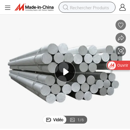
Ouvrir
Vidéo
1
/
6