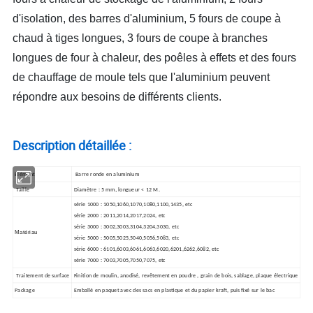
d'isolation, des barres d'aluminium, 5 fours de coupe à
chaud à tiges longues, 3 fours de coupe à branches
longues de four à chaleur, des poêles à effets et des fours
de chauffage de moule tels que l'aluminium peuvent
répondre aux besoins de différents clients.
Description détaillée :
Élément
Barre ronde en aluminium
,
Taille
Diamètre : 5 mm
longueur < 12 M.
série 1000 : 1050,1060,1070,1080,1100,1435, etc
série 2000 : 2011,2014,2017,2024, etc
série 3000 : 3002,3003,3104,3204,3030, etc
Matériau
série 5000 : 5005,5025,5040,5056,5083, etc
série 6000 : 6101,6003,6061,6063,6020,6201,6262,6082, etc
série 7000 : 7003,7005,7050,7075, etc
Traitement de surface
Finition de moulin, anodisé, revêtement en poudre , grain de bois, sablage, plaque électrique
Package
Emballé en paquet avec des sacs en plastique et du papier kraft, puis fixé sur le bac