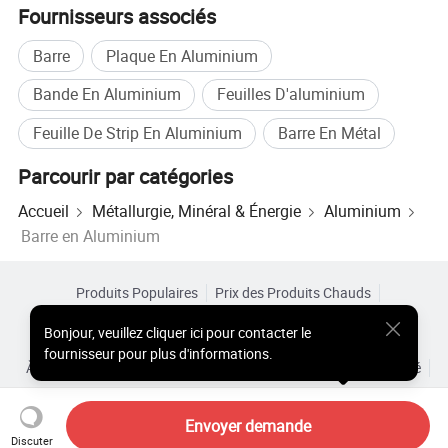
Fournisseurs associés
Barre
Plaque En Aluminium
Bande En Aluminium
Feuilles D'aluminium
Feuille De Strip En Aluminium
Barre En Métal
Parcourir par catégories
Emballage et expédition
Accueil
Métallurgie, Minéral & Énergie
Aluminium
Barre en Aluminium
Produits Populaires
Prix des Produits Chauds
Produits Chauds en Gros
Acheteur Vedette de
Site PC
Bonjour
,
veuillez cliquer ici pour contacter le
Aperçus
fournisseur pour plus d'informations.
À Propos de
Accord d’Utilisateur
Politique de Confidentialité
Contact
Copyright © 2026 Focus Technology Co., Ltd. All Rights Reserved
Envoyer demande
Discuter