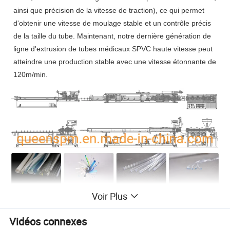
ainsi que précision de la vitesse de traction), ce qui permet
d'obtenir une vitesse de moulage stable et un contrôle précis
de la taille du tube. Maintenant, notre dernière génération de
ligne d'extrusion de tubes médicaux SPVC haute vitesse peut
atteindre une production stable avec une vitesse étonnante de
120m/min.
Voir Plus
PARAMÈTRES TECHNIQUES
Modèle
Diamètre du tuyau
Vis
L/D
Moteur principal
Sortie
Vidéos connexes
KXM-30
0,2~3,0mm
30mm
25-28/1
3,7/5,5kW
5-10kg/h