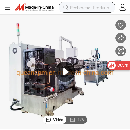
Ouvrir
Vidéo
1
/
6