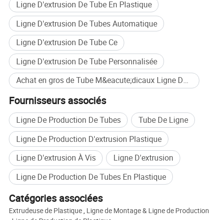
Ligne D'extrusion De Tube En Plastique
Longueur de découpe
≤50mm
≤300mm
≤1000mm
Ligne D'extrusion De Tubes Automatique
Précision de découpe
±0,5mm
±1,0mm
±2,0mm
Ligne D'extrusion De Tube Ce
Liste des machines
Ligne D'extrusion De Tube Personnalisée
Achat en gros de Tube M&eacute;dicaux Ligne De Production
Fournisseurs associés
Ligne De Production De Tubes
Tube De Ligne
Ligne De Production D'extrusion Plastique
Caractéristiques principales :
1. Ligne de production hautement automatisée équipée d'une
Ligne D'extrusion À Vis
Ligne D'extrusion
filière à déplacement positif haute pression spécialement
Ligne De Production De Tubes En Plastique
conçue pour garantir une précision;
2. Extrusion stable et à grande vitesse;
Catégories associées
3. Avec la nouvelle technologie de contrôle du vide : système
Extrudeuse de Plastique
,
Ligne de Montage & Ligne de Production
de vide et système d'eau contrôlés séparément, précision du