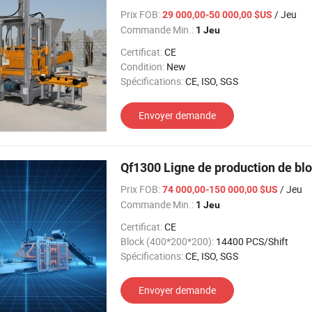
Prix FOB:
/ Jeu
29 000,00-50 000,00 $US
Commande Min.:
1 Jeu
Certificat:
CE
Condition:
New
Spécifications:
CE, ISO, SGS
Envoyer demande
Qf1300 Ligne de production de bl
Prix FOB:
/ Jeu
74 000,00-150 000,00 $US
Commande Min.:
1 Jeu
Certificat:
CE
Block (400*200*200):
14400 PCS/Shift
Spécifications:
CE, ISO, SGS
Envoyer demande