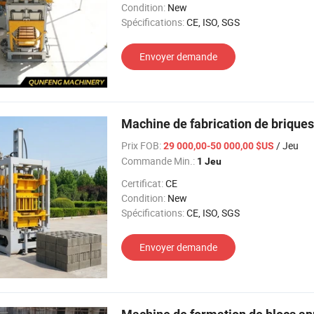
Condition:
New
Spécifications:
CE, ISO, SGS
Envoyer demande
Machine de fabrication de briques
Prix FOB:
/ Jeu
29 000,00-50 000,00 $US
Commande Min.:
1 Jeu
Certificat:
CE
Condition:
New
Spécifications:
CE, ISO, SGS
Envoyer demande