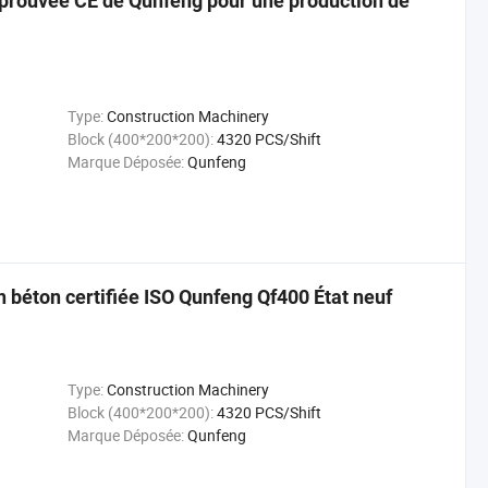
prouvée CE de Qunfeng pour une production de
Type:
Construction Machinery
Block (400*200*200):
4320 PCS/Shift
Marque Déposée:
Qunfeng
n béton certifiée ISO Qunfeng Qf400 État neuf
Type:
Construction Machinery
Block (400*200*200):
4320 PCS/Shift
Marque Déposée:
Qunfeng