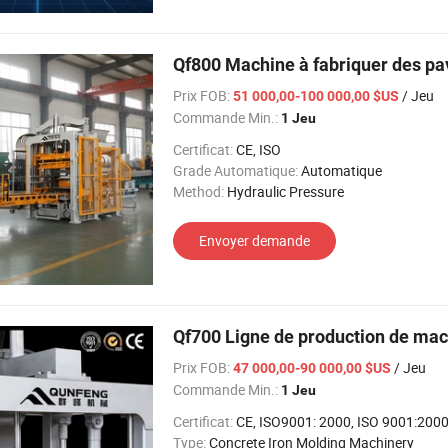
Qf800 Machine à fabriquer des pa
Prix FOB:
/ Jeu
51 000,00-100 000,00 $US
Commande Min.:
1 Jeu
Certificat:
CE, ISO
Grade Automatique:
Automatique
Method:
Hydraulic Pressure
Envoyer demande
Qf700 Ligne de production de mac
Prix FOB:
/ Jeu
47 000,00-90 000,00 $US
Commande Min.:
1 Jeu
Certificat:
CE, ISO9001: 2000, ISO 9001:2000, ISO 9
Type:
Concrete Iron Molding Machinery