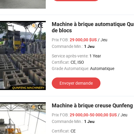
Machine à brique automatique Qu
de blocs
Prix FOB:
/ Jeu
29 000,00 $US
Commande Min.:
1 Jeu
Service après-vente:
1 Year
Certificat:
CE, ISO
Grade Automatique:
Automatique
Envoyer demande
Machine à brique creuse Qunfeng
Prix FOB:
/ Jeu
29 000,00-50 000,00 $US
Commande Min.:
1 Jeu
Certificat:
CE