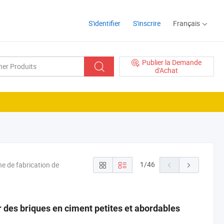
S'identifier
S'inscrire
Français
Publier la Demande
d'Achat
1
/
46
e de fabrication de
 des briques en ciment petites et abordables