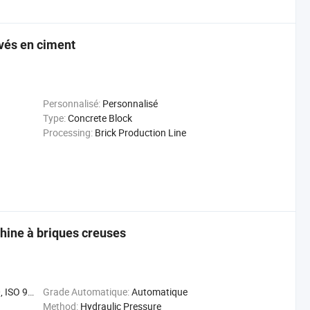
vés en ciment
Personnalisé:
Personnalisé
Type:
Concrete Block
Processing:
Brick Production Line
hine à briques creuses
001:2008
Grade Automatique:
Automatique
Method:
Hydraulic Pressure