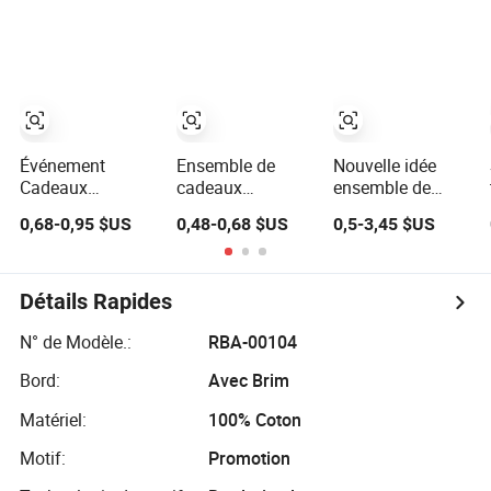
réutilisable avec
intérieure 3D
Marque
logo personnalisé
Magnet de
pour le shopping
réfrigérateur
et la promotion
souvenir cadeau
promotionnel
Événement
Ensemble de
Nouvelle idée
Cadeaux
cadeaux
ensemble de
d'entreprise Sac
d'affaires
cadeaux
0,68-0,95 $US
0,48-0,68 $US
0,5-3,45 $US
en toile pour le
souvenirs de
promotionnels
shopping
bureau de luxe
d'affaires de
Gadgets pour
pour la promotion
haute qualité
cadeau
d'entreprise,
Détails Rapides
promotionnel
article
promotionnel
N° de Modèle.:
RBA-00104
premium pour les
Bord:
Avec Brim
affaires et la
promotion de
Matériel:
100% Coton
bureau
Motif:
Promotion