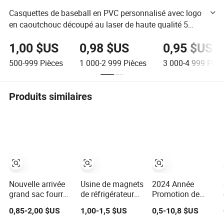
Casquettes de baseball en PVC personnalisé avec logo
en caoutchouc découpé au laser de haute qualité 5
chapeaux de sport de golf avec corde pour hommes
1,00 $US
0,98 $US
0,95 $US
chapeaux imperméables pour hommes
500-999
Pièces
1 000-2 999
Pièces
3 000-4 999
Pièc
Produits similaires
Nouvelle arrivée
Usine de magnets
2024 Année
grand sac fourre-
de réfrigérateur
Promotion de
tout en toile de
OEM Articles
Vente Chaude
0,85-2,00 $US
1,00-1,5 $US
0,5-10,8 $US
coton beige, sac
cadeaux
Produits Cadeaux
en muslin
décoration
Personnalisés de