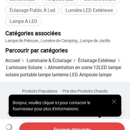
Éclairage Public À Led
Lumière LED Extérieure
Lampe À LED
Catégories associées
Lampe de Pelouse
,
Lumière de Camping
,
Lampe de Jardin
Parcourir par catégories
Accueil
Luminaire & Éclairage
Éclairage Extérieur
Luminaire Solaire
Alimentation en usine 12LED lampe
solaire portable lampe lanterne LED Ampoule lampe
Produits Populaires
Prix des Produits Chauds
Produits Chauds en Gros
Acheteur Vedette de
Site PC
Bonjour
,
veuillez cliquer ici pour contacter le
Aperçus
fournisseur pour plus d'informations.
À Propos de
Accord d’Utilisateur
Politique de Confidentialité
Contact
Copyright © 2026 Focus Technology Co., Ltd. All Rights Reserved
Envoyer demande