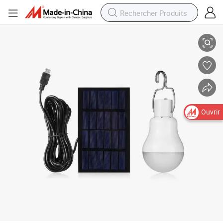
Alimentation en usine 12LED lampe solaire portable lampe lanterne LED
Ouvrir