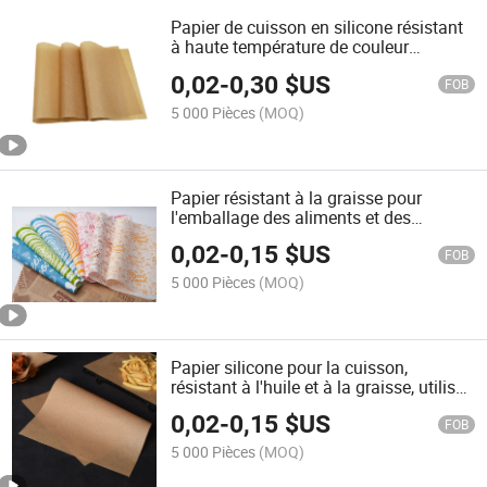
Papier de cuisson en silicone résistant
à haute température de couleur
naturelle
0,02
-
0,30
$US
FOB
5 000 Pièces
(MOQ)
Papier résistant à la graisse pour
l'emballage des aliments et des
hamburgers
0,02
-
0,15
$US
FOB
5 000 Pièces
(MOQ)
Papier silicone pour la cuisson,
résistant à l'huile et à la graisse, utilisé
pour emballer des aliments pour la
0,02
-
0,15
$US
cuisson
FOB
5 000 Pièces
(MOQ)