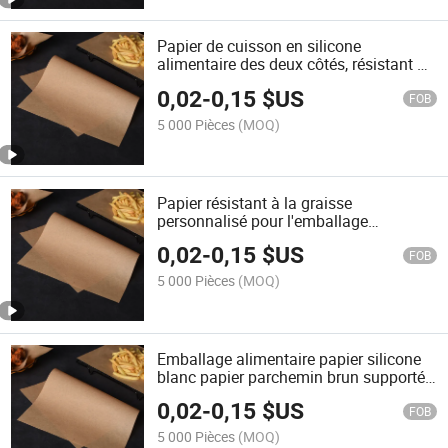
Papier de cuisson en silicone
alimentaire des deux côtés, résistant à
la graisse
0,02
-
0,15
$US
FOB
5 000 Pièces
(MOQ)
Papier résistant à la graisse
personnalisé pour l'emballage
alimentaire
0,02
-
0,15
$US
FOB
5 000 Pièces
(MOQ)
Emballage alimentaire papier silicone
blanc papier parchemin brun supporté
impression de logo personnalisé
0,02
-
0,15
$US
FOB
5 000 Pièces
(MOQ)