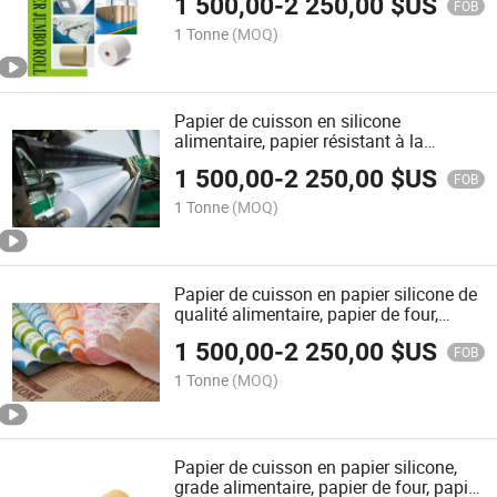
1 500,00
-
2 250,00
$US
graisse, doublure en papier parchemin,
FOB
taille personnalisée, rouleau jumbo en
1 Tonne
(MOQ)
feuilles
Papier de cuisson en silicone
alimentaire, papier résistant à la
graisse, papier sulfurisé, doublure sur
1 500,00
-
2 250,00
$US
mesure, rouleau jumbo en feuilles
FOB
1 Tonne
(MOQ)
Papier de cuisson en papier silicone de
qualité alimentaire, papier de four,
papier résistant à la graisse, doublure
1 500,00
-
2 250,00
$US
en papier sulfurisé, taille personnalisée,
FOB
rouleau jumbo en feuilles, sûr pour les
1 Tonne
(MOQ)
aliments
Papier de cuisson en papier silicone,
grade alimentaire, papier de four, papier