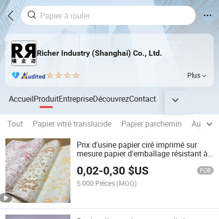
Richer Industry (Shanghai) Co., Ltd.
Plus
Accueil
Produit
Entreprise
Découvrez
Contact
Tout
Papier vitré translucide
Papier parchemin
Autocol
Prix d'usine papier ciré imprimé sur
mesure papier d'emballage résistant à
la graisse
0,02
-
0,30
$US
FOB
5 000 Pièces
(MOQ)