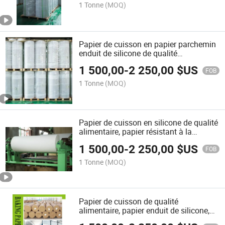
rouleau jumbo en feuilles
1 Tonne
(MOQ)
Papier de cuisson en papier parchemin
enduit de silicone de qualité
alimentaire, taille personnalisée,
1 500,00
-
2 250,00
$US
rouleau jumbo en feuilles, papier
FOB
résistant à la graisse
1 Tonne
(MOQ)
Papier de cuisson en silicone de qualité
alimentaire, papier résistant à la
graisse, papier sulfurisé, doublure sur
1 500,00
-
2 250,00
$US
mesure, rouleau jumbo en feuilles
FOB
1 Tonne
(MOQ)
Papier de cuisson de qualité
alimentaire, papier enduit de silicone,
papier pour four, papier résistant à la