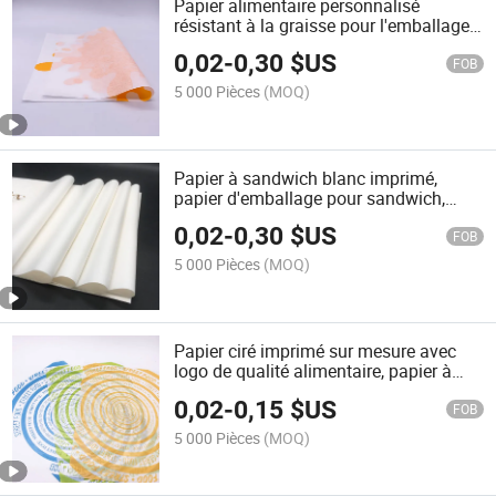
Papier alimentaire personnalisé
résistant à la graisse pour l'emballage
de hamburgers et de sandwiches
0,02
-
0,30
$US
FOB
5 000 Pièces
(MOQ)
Papier à sandwich blanc imprimé,
papier d'emballage pour sandwich,
résistant à la graisse
0,02
-
0,30
$US
FOB
5 000 Pièces
(MOQ)
Papier ciré imprimé sur mesure avec
logo de qualité alimentaire, papier à
sandwich résistant à la graisse
0,02
-
0,15
$US
FOB
5 000 Pièces
(MOQ)