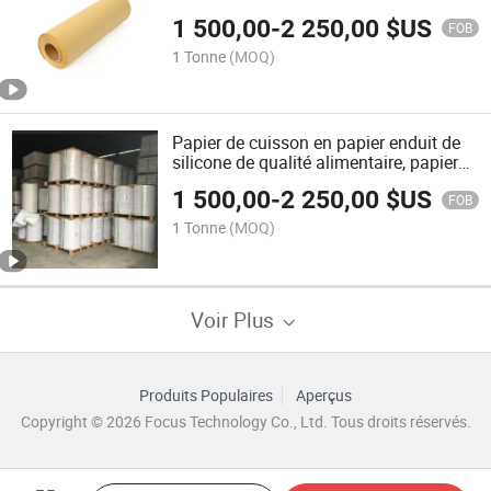
résistant à la graisse, doublure en
1 500,00
-
2 250,00
$US
papier sulfurisé, taille personnalisée,
FOB
rouleaux jumbo
1 Tonne
(MOQ)
Papier de cuisson en papier enduit de
silicone de qualité alimentaire, papier
de four, papier résistant à la graisse,
1 500,00
-
2 250,00
$US
doublure en papier sulfurisé, taille
FOB
personnalisée, rouleau jumbo
1 Tonne
(MOQ)
Voir Plus
Produits Populaires
Aperçus
Copyright © 2026 Focus Technology Co., Ltd. Tous droits réservés.