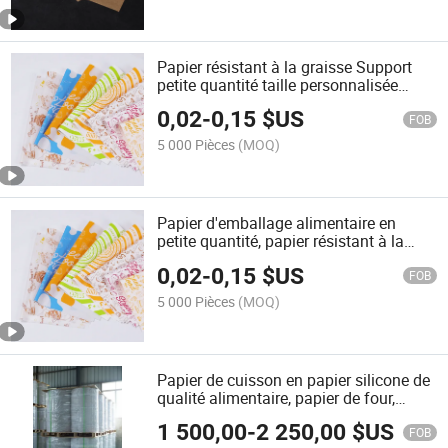
Papier résistant à la graisse Support
petite quantité taille personnalisée
impression personnalisée logo
0,02
-
0,15
$US
FOB
5 000 Pièces
(MOQ)
Papier d'emballage alimentaire en
petite quantité, papier résistant à la
graisse avec logo personnalisé
0,02
-
0,15
$US
FOB
5 000 Pièces
(MOQ)
Papier de cuisson en papier silicone de
qualité alimentaire, papier de four,
papier résistant à la graisse, doublure
1 500,00
-
2 250,00
$US
en papier sulfurisé, taille personnalisée,
FOB