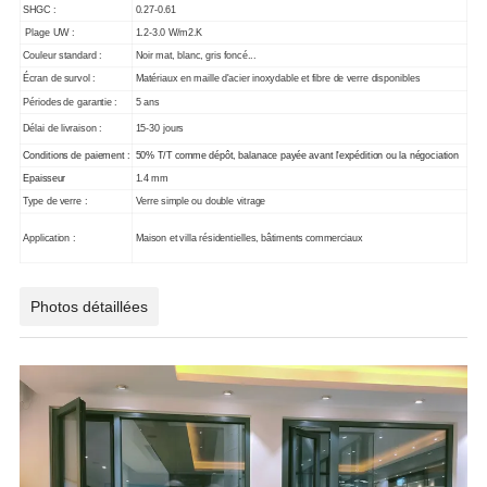
SHGC :
0.27-0.61
Plage UW :
1.2-3.0 W/m2.K
Couleur standard :
Noir mat, blanc, gris foncé...
Écran de survol :
Matériaux en maille d'acier inoxydable et fibre de verre disponibles
Périodes de garantie :
5 ans
Délai de livraison :
15-30 jours
Conditions de paiement :
50% T/T comme dépôt, balanace payée avant l'expédition ou la négociation
Epaisseur
1.4 mm
Type de verre :
Verre simple ou double vitrage
Application :
Maison et villa résidentielles, bâtiments commerciaux
Photos détaillées