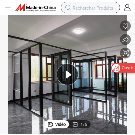
Ouvrir
Vidéo
1
/
6