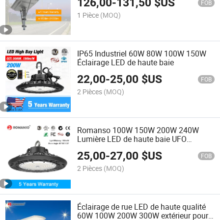
126,00
-
131,50
$US
IP66 lumière solaire LED
FOB
1 Pièce
(MOQ)
IP65 Industriel 60W 80W 100W 150W
Éclairage LED de haute baie
22,00
-
25,00
$US
FOB
2 Pièces
(MOQ)
Romanso 100W 150W 200W 240W
Lumière LED de haute baie UFO
Éclairage LED
25,00
-
27,00
$US
FOB
2 Pièces
(MOQ)
Éclairage de rue LED de haute qualité
60W 100W 200W 300W extérieur pour