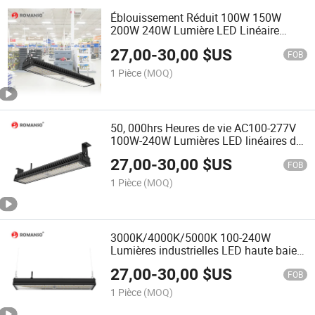
Éblouissement Réduit 100W 150W
200W 240W Lumière LED Linéaire
Haute Bay de Magasin
27,00
-
30,00
$US
FOB
1 Pièce
(MOQ)
50, 000hrs Heures de vie AC100-277V
100W-240W Lumières LED linéaires de
haute baie
27,00
-
30,00
$US
FOB
1 Pièce
(MOQ)
3000K/4000K/5000K 100-240W
Lumières industrielles LED haute baie
d'entrepôt
27,00
-
30,00
$US
FOB
1 Pièce
(MOQ)