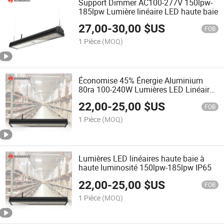
Support Dimmer AC100-277V 150lpw-
185lpw Lumière linéaire LED haute baie
27,00
-
30,00
$US
FOB
1 Pièce
(MOQ)
Économise 45% Énergie Aluminium
80ra 100-240W Lumières LED Linéaires
Haute Baie
22,00
-
25,00
$US
FOB
1 Pièce
(MOQ)
Lumières LED linéaires haute baie à
haute luminosité 150lpw-185lpw IP65
22,00
-
25,00
$US
FOB
1 Pièce
(MOQ)