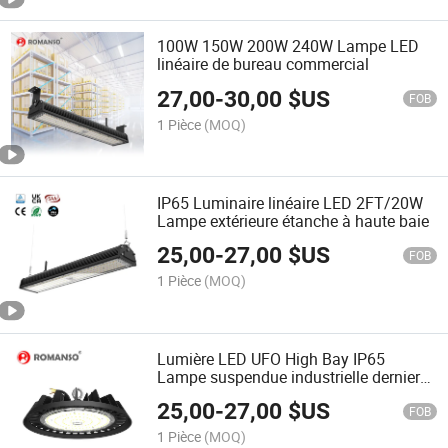
100W 150W 200W 240W Lampe LED
linéaire de bureau commercial
27,00
-
30,00
$US
FOB
1 Pièce
(MOQ)
IP65 Luminaire linéaire LED 2FT/20W
Lampe extérieure étanche à haute baie
25,00
-
27,00
$US
FOB
1 Pièce
(MOQ)
Lumière LED UFO High Bay IP65
Lampe suspendue industrielle dernier
design 100W 150W 200W Éclairage
25,00
-
27,00
$US
d'entrepôt lumière Highbay LED pour
FOB
entrepôt
1 Pièce
(MOQ)