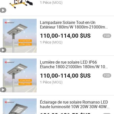
1 Pièce
(MOQ)
Lampadaire Solaire Tout-en-Un
Extérieur 180lm/W 1800lm-21000lm
IP66 Lampe Solaire Étanche
110,00
-
114,00
$US
Lampadaires pour Route
FOB
1 Pièce
(MOQ)
Lumière de rue solaire LED IP66
Étanche 1800-21000lm 180lm/W 10W-
120W Lumière solaire extérieure
110,00
-
114,00
$US
Lumière de rue solaire
FOB
1 Pièce
(MOQ)
Éclairage de rue solaire Romanso LED
haute luminosité 10W 20W 30W 40W
50W 60W 80W 100W 120W étanche