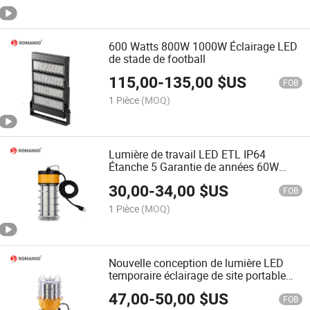
600 Watts 800W 1000W Éclairage LED
de stade de football
115,00
-
135,00
$US
FOB
1 Pièce
(MOQ)
Lumière de travail LED ETL IP64
Étanche 5 Garantie de années 60W
100W 150W Éclairage temporaire LED
30,00
-
34,00
$US
pour la construction
FOB
1 Pièce
(MOQ)
Nouvelle conception de lumière LED
temporaire éclairage de site portable
IP63 60W 100W 150W lumière de
47,00
-
50,00
$US
travail LED temporaire
FOB