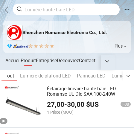
Shenzhen Romanso Electronic Co., Ltd.
Plus
Accueil
Produit
Entreprise
Découvrez
Contact
Tout
Lumière de plafond LED
Panneau LED
Lumière tr
Éclairage linéaire haute baie LED
Romanso UL Dlc SAA 100-240W
27,00
-
30,00
$US
FOB
1 Pièce
(MOQ)