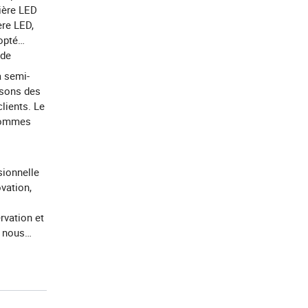
mière LED
ère LED,
opté
 de
à semi-
ssons des
clients. Le
 sommes
sionnelle
ovation,
rvation et
t nous
vie du