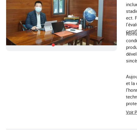
inclu
stadi
ect. 
l'éva
certif
Roman
condu
produ
déve
sincè
Aujou
et la
l'hon
techn
prote
effor
Voir 
mond