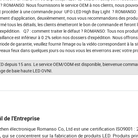
I ? ROMANSO: Nous fournissons le service OEM à nos clients, nous pouvo
omment procéder à une commande pour UFO LED High Bay Light ? ROMANSO:
onnement d'application, deuxièmement, nous vous recommandons des produi
mé tous les détails, les clients émetteront le bon de commande et feront 
'expédition. Q7 : comment traiter le défaut ? ROMANSO: Tous nos produi
aillance est inférieur à 0.2% selon nos dossiers d'expédition. Nous offron
iode de garantie, veuillez fournir l'image ou la vidéo correspondant à la s
eaux feux dans quelques jours ou nous vous les enverrons avec votre pr
 LED depuis 15 ans. Le service OEM/ODM est disponible, bienvenue comm
rage de baie haute LED OVNI.
il de l'Entreprise
hen électronique Romanso Co, Ltd est une certification ISO9001 : 
, qui se concentrent sur la fabrication de produits LED. Produits pr