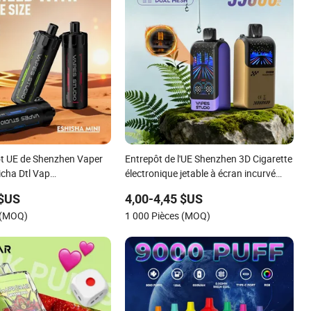
t UE de Shenzhen Vaper
Entrepôt de l'UE Shenzhen 3D Cigarette
icha Dtl Vap
électronique jetable à écran incurvé
 Grand Vape Jetable
Vaper 30K
 $US
4,00-4,45 $US
 (MOQ)
1 000 Pièces (MOQ)