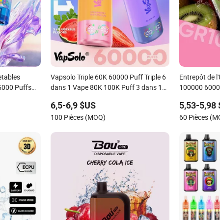
etables
Vapsolo Triple 60K 60000 Puff Triple 6
Entrepôt de 
000 Puffs
dans 1 Vape 80K 100K Puff 3 dans 1
100000 6000
, hookah
Solo Triple Vape Jetable E-Cigarette
100K Stylo V
6,5-6,9 $US
5,53-5,98
Vaper Entrepôt UE Vapesolo Usine de
Livraison Rap
100 Pièces (MOQ)
60 Pièces (
Shenzhen
Usine de She