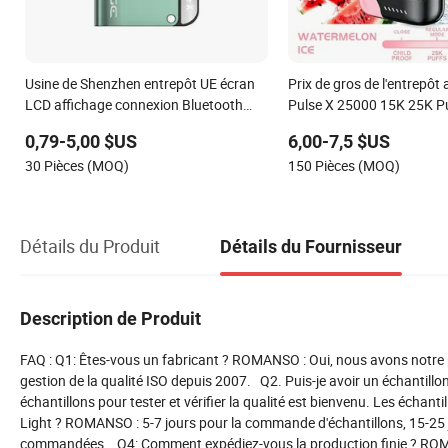
Usine de Shenzhen entrepôt UE écran
Prix de gros de l'entrepôt
LCD affichage connexion Bluetooth
Pulse X 25000 15K 25K Pu
système de pod kit en gros jetable
Saveur Vaper et Cigarette
0,79-5,00 $US
6,00-7,5 $US
Vape20K30K40K puff
Puff Geek Jetable Pièce 
30 Pièces (MOQ)
150 Pièces (MOQ)
Détails du Produit
Détails du Fournisseur
Description de Produit
FAQ : Q1: Êtes-vous un fabricant ? ROMANSO : Oui, nous avons notre p
gestion de la qualité ISO depuis 2007. Q2. Puis-je avoir un échanti
échantillons pour tester et vérifier la qualité est bienvenu. Les éch
Light ? ROMANSO : 5-7 jours pour la commande d'échantillons, 15-25
commandées. Q4: Comment expédiez-vous la production finie ? ROMA