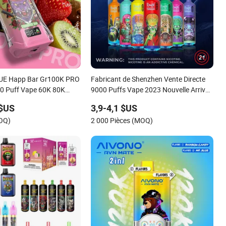
l'UE Happ Bar Gr100K PRO
Fabricant de Shenzhen Vente Directe
0 Puff Vape 60K 80K
9000 Puffs Vape 2023 Nouvelle Arrivée
ape Jetable Puff Vape
Vente Chaude en Europe Cigarette
 $US
3,9-4,1 $US
ide 3-5days Prix de Gros
Électronique Stylo Vape Jetable
MOQ)
2 000 Pièces (MOQ)
nzhen