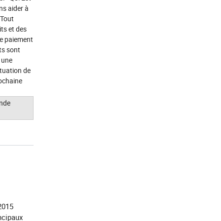
ns aider à
 Tout
ts et des
le paiement
ts sont
s une
ituation de
ochaine
ande
2015
incipaux