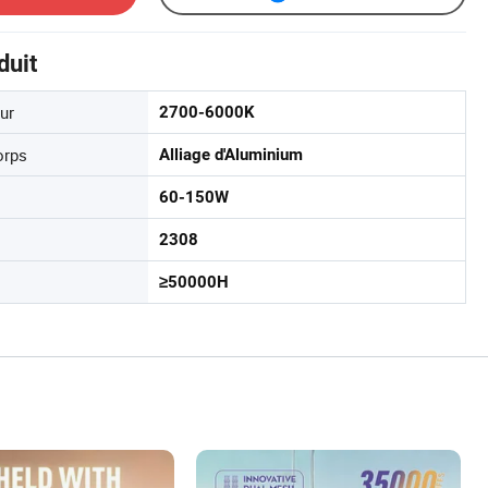
duit
ur
2700-6000K
orps
Alliage d'Aluminium
60-150W
2308
≥50000H