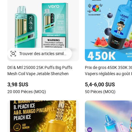
Trouver des articles similaires
Dtl & Mtl 25000 25K Puffs Big Puffs
Prix de gros 450K 350K 3
Mesh Coil Vape Jetable Shenzhen
Vapers réglables au goût
450000 H 7000 Prix Puff 
3,98 $US
5,4-6,00 $US
Shenzhen E Cigarette 45
20 000 Pièces (MOQ)
50 Pièces (MOQ)
jetable par pièce