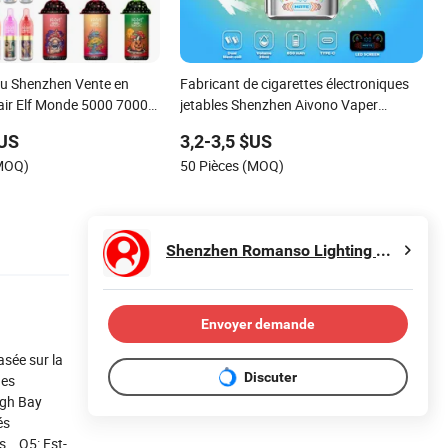
u Shenzhen Vente en
Fabricant de cigarettes électroniques
air Elf Monde 5000 7000
jetables Shenzhen Aivono Vaper
ffs Vapotage Jetable
120000 150000 120K 150K Bouffées 8
$US
3,2-3,5 $US
x d'usine Personnalisé
en 1 Saveurs Stylo Vape 0%/2%/3%/5%
(MOQ)
50 Pièces (MOQ)
er
Nicotine Vente en gros Je Vape
Shenzhen Romanso Lighting Co., Ltd.
Envoyer demande
asée sur la
Discuter
des
igh Bay
és
s. Q5: Est-