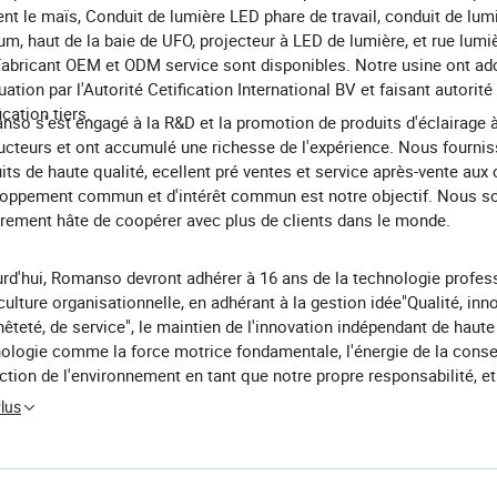
ent le maïs, Conduit de lumière LED phare de travail, conduit de lu
um, haut de la baie de UFO, projecteur à LED de lumière, et rue lumi
Fabricant OEM et ODM service sont disponibles. Notre usine ont ad
luation par l'Autorité Cetification International BV et faisant autorité
ication tiers.
so s'est engagé à la R&D et la promotion de produits d'éclairage 
cteurs et ont accumulé une richesse de l'expérience. Nous fourni
its de haute qualité, ecellent pré ventes et service après-vente aux 
loppement commun et d'intérêt commun est notre objectif. Nous
rement hâte de coopérer avec plus de clients dans le monde.
rd'hui, Romanso devront adhérer à 16 ans de la technologie profes
 culture organisationnelle, en adhérant à la gestion idée"Qualité, inn
nêteté, de service", le maintien de l'innovation indépendant de haute
ologie comme la force motrice fondamentale, l'énergie de la conse
ction de l'environnement en tant que notre propre responsabilité, e
cer de parvenir à l'entreprise objectif de "l'éclairage, éclairage de la 
Plus
e.