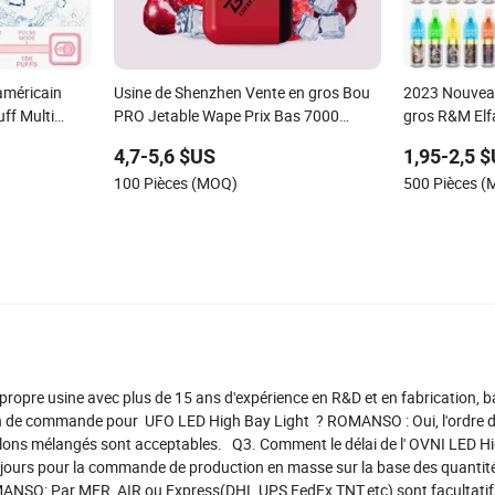
 américain
Usine de Shenzhen Vente en gros Bou
2023 Nouvea
ff Multi
PRO Jetable Wape Prix Bas 7000
gros R&M Elf
s H 7000 Prix
Vaper E Cig Extra Vape
8000 9000 Pu
4,7-5,6 $US
1,95-2,5 
Vape
Ebay OEM Pri
100 Pièces (MOQ)
500 Pièces 
Fumer E Fum
ropre usine avec plus de 15 ans d'expérience en R&D et en fabrication, b
llon de commande pour UFO LED High Bay Light ? ROMANSO : Oui, l'ordre 
antillons mélangés sont acceptables. Q3. Comment le délai de l' OVNI LED H
 jours pour la commande de production en masse sur la base des quantit
NSO: Par MER, AIR ou Express(DHL,UPS,FedEx,TNT,etc) sont facultatif