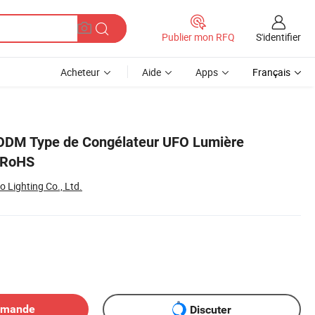
S'identifier
Publier mon RFQ
Acheteur
Aide
Apps
Français
ODM Type de Congélateur UFO Lumière
 RoHS
Lighting Co., Ltd.
emande
Discuter