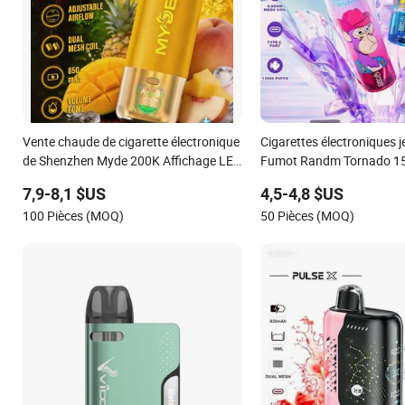
Vente chaude de cigarette électronique
Cigarettes électroniques j
de Shenzhen Myde 200K Affichage LED
Fumot Randm Tornado 15
Myde 200K 10 Saveurs disponibles
Pocket, stylo énergétique
7,9-8,1 $US
4,5-4,8 $US
Myde 200K 60ml E-liquide vape jetable
100 Pièces (MOQ)
50 Pièces (MOQ)