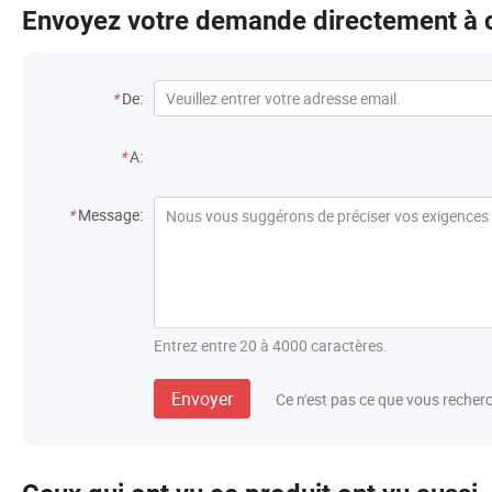
Envoyez votre demande directement à c
Coordonnées
*
De:
Destinataire
*
A:
Message
*
Message:
Entrez entre 20 à 4000 caractères.
Envoyer
Ce n'est pas ce que vous recher