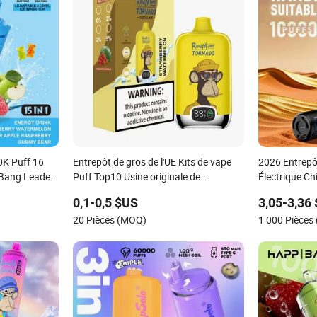
0K Puff 16
Entrepôt de gros de l'UE Kits de vape
2026 Entrepô
 Bang Leader
Puff Top10 Usine originale de
Électrique Ch
15 à 1
Shenzhen Randm Boîte numérique 12K
Rechargeable
0,1-0,5 $US
3,05-3,36
0K Vape
Puff Vaporisateur Pod vaporisateur
20 Pièces (MOQ)
1 000 Pièces
jetable 2%5% Rechargeable