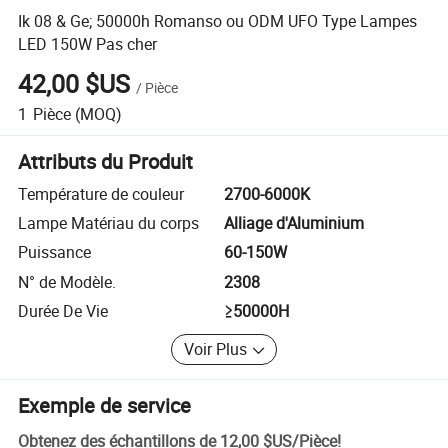
Ik 08 & Ge; 50000h Romanso ou ODM UFO Type Lampes
LED 150W Pas cher
42,00 $US
/
Pièce
1
Pièce
(MOQ)
Attributs du Produit
Température de couleur
2700-6000K
Lampe Matériau du corps
Alliage d'Aluminium
Puissance
60-150W
N° de Modèle.
2308
Durée De Vie
≥50000H
Voir Plus
Exemple de service
Obtenez des échantillons de
12,00 $US
/
Pièce
!