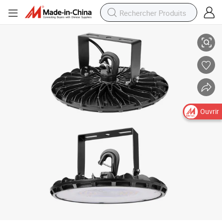
Ik 08 &amp; Ge; 50000h Romanso ou ODM UFO Type Lampes LED 150W 
Ouvrir