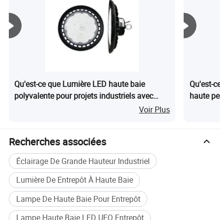
fondamentale, l'énergie de la conservation et protection de
l'environnement en tant que notre propre responsabilité, et
nous efforcer de parvenir à l'entreprise objectif de
"l'éclairage, éclairage de la vie du monde.
Qu'est-ce que Lumière LED haute baie
Qu'est-c
polyvalente pour projets industriels avec
haute pe
secours d'urgence
commerc
Voir Plus
Recherches associées
Éclairage De Grande Hauteur Industriel
Lumière De Entrepôt À Haute Baie
Lampe De Haute Baie Pour Entrepôt
Lampe Haute Baie LED UFO Entrepôt