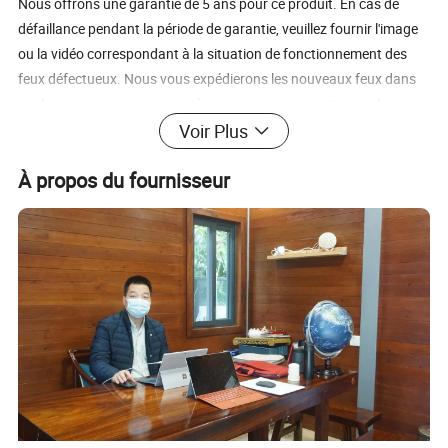
Nous offrons une garantie de 5 ans pour ce produit. En cas de
défaillance pendant la période de garantie, veuillez fournir l'image
ou la vidéo correspondant à la situation de fonctionnement des
feux défectueux. Nous vous expédierons les nouveaux feux dans
quelques jours ou nous vous les enverrons avec votre prochaine
commande.
Voir Plus
ROMANSO - fournisseur expérimenté dans l'industrie de l'éclairage LED depuis 15 ans. Le service OEM/ODM est disponible, bienvenue commande d'échantillon
personnalisée. Merci de votre attention sur notre éclairage de baie haute LED OVNI.
À propos du fournisseur
Cliquez pour plus d'informations!!!