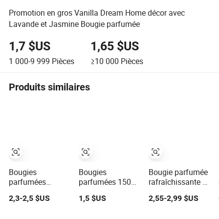
Promotion en gros Vanilla Dream Home décor avec
Lavande et Jasmine Bougie parfumée
1,7 $US
1,65 $US
1 000-9 999
Pièces
≥10 000
Pièces
Produits similaires
Bougies
Bougies
Bougie parfumée
parfumées
parfumées 150g
rafraîchissante à
élégantes en
en cire de soja
l'orange et au sel
2,3-2,5 $US
1,5 $US
2,55-2,99 $US
bocaux stylés
pour une
de mer avec des
pour la
relaxation
notes de lavande