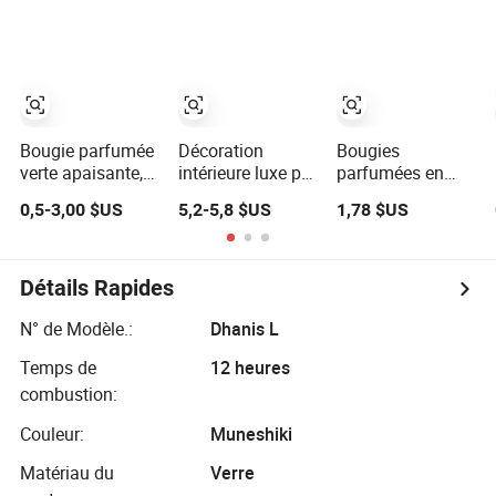
décoration des
aromathérapeutique
et boisées,
fêtes
ultime
grande capacité,
carrée,
aromathérapie en
cire de soja, semi-
fabriquée,
créative pour la
Bougie parfumée
Décoration
Bougies
maison intérieure
verte apaisante,
intérieure luxe pot
parfumées en
bougies
à bougie en
verre de luxe pour
0,5-3,00 $US
5,2-5,8 $US
1,78 $US
parfumées à la
céramique
la décoration de
texture verte
multicolore
mariage, de Noël
fraîche, bougie
parfumé sur
et d'intérieur,
parfumée à
mesure en cire de
personnalisées
Détails Rapides
mèche en bois
soja pot en
en gros,
sans fumée
céramique en
étiquetage privé,
N° de Modèle.:
Dhanis L
porcelaine de
aromathérapie,
Temps de
12 heures
luxe en gros
fleurs véganes,
cire de soja,
combustion:
arôme apaisant
Couleur:
Muneshiki
Matériau du
Verre