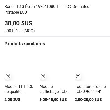
Ronen 13.3 Écran 1920*1080 TFT LCD Ordinateur
Portable LCD
38,00 $US
500
Pièces(MOQ)
Produits similaires
Module TFT LCD
Module
Fourniture d'usine
de qualité
d'affichage LCD
LCD 0.96" 1.44"
industrielle 2.4"
TFT IPS de 2.2"
1.69" 1.77" 2.0"
2,00 $US
9,00-15,00 $US
2,00-20,00 $US
Résolution
2.4" 2.8" 3.2" 3.5"
2.2" 2.4" 2.8" 3.5"
240rgbx320
4.3" 5" 7" 8" 10.1"
4.3" 5.0" 7.0" 9.0"