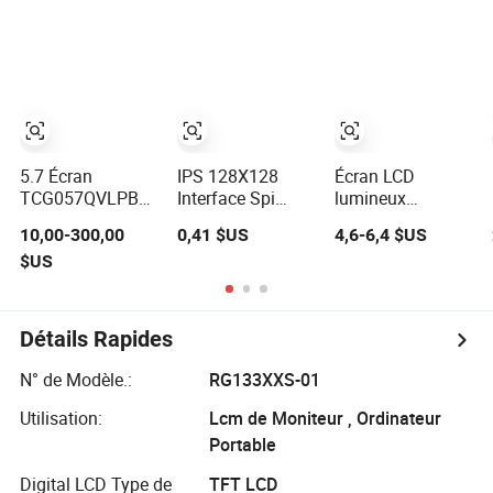
1200: Rapport de
pouces avec
10.1" Module
contraste 1 -10°
écran tactile pour
d'affichage TFT
C~60° Affichage
applications
LCD avec écran
TFT LCD de
industrielles
tactile IPS offrant
fonctionnement
d'excellentes
performances
5.7 Écran
IPS 128X128
Écran LCD
TCG057QVLPBANN-
Interface Spi
lumineux
GN00 LCD
Écran LCD TFT
personnalisé de
10,00-300,00
0,41 $US
4,6-6,4 $US
Module pour
Rond Micro
l'usine en Chine
$US
équipement
Médical Gratuit
de 4.5 pouces
automatisé HMI
Module LCD
1000cd/m2
écran TFT
Écran OLED
RoHS
Détails Rapides
Monochrome
Panneau Tactile
N° de Modèle.:
RG133XXS-01
Graphiques
Affichage LCD
Utilisation:
Lcm de Moniteur , Ordinateur
IPS Personnalisé
Portable
Digital LCD Type de
TFT LCD