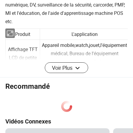
numérique, DV, surveillance de la sécurité, carcorder, PMP,
MI et l'éducation, de l'aide d'apprentissage machine POS
etc.
Produit
L'application
Appareil mobile,watch,jouet,l'équipement
Affichage TFT
médical, Bureau de l'équipement
LCD de petite
Voir Plus
électronique,l'appareil photo, air-
taille
condition d'affichage, etc.
Recommandé
Appareil mobile,l'équipement
médical,voiture, produit de l'automobile,
La mi-taille
équipement de contrôle
Le paramètre
La spéc
affichage TFT
industriel,POS,PDA, les ménages de la
LCD
Vidéos Connexes
337 (di
vidéo, air-conditionné sonnette
Taille d'affichage
13.3 (d
afficher,etc.