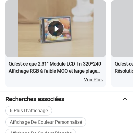
Illuminé
1000-1500
Résolution
1600*1200 pixels
Haut et TST
0 à +50 °C et -25 à +60 °C. C
humidité relative de stockage
45 à 70 % 5 ans max
Qu'est-ce que 2.31'' Module LCD Tn 320*240
Qu'est-c
Affichage RGB à faible MOQ et large plage
Résoluti
de température
Tactile 
Voir Plus
Recherches associées
6 Plus D'affichage
Affichage De Couleur Personnalisé