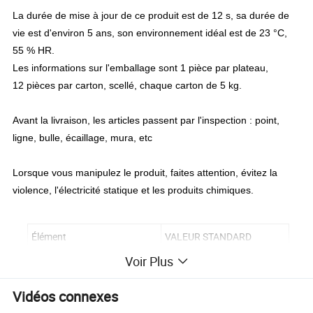
La durée de mise à jour de ce produit est de 12 s, sa durée de
vie est d'environ 5 ans, son environnement idéal est de 23 °C,
55 % HR.
Les informations sur l'emballage sont 1 pièce par plateau,
12 pièces par carton, scellé, chaque carton de 5 kg.
Avant la livraison, les articles passent par l'inspection : point,
ligne, bulle, écaillage, mura, etc
Lorsque vous manipulez le produit, faites attention, évitez la
violence, l'électricité statique et les produits chimiques.
Élément
VALEUR STANDARD
Voir Plus
Type d'écran LCD
Papier électronique
Taille de l'écran
13.3 po
Vidéos connexes
Zone active
202.8*270.4 mm