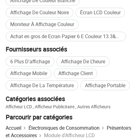
Affichage De Couleur Blanche
Affichage De Couleur Noire
Écran LCD Couleur
Moniteur À Affichage Couleur
Achat en gros de Ecran Papier 6 E Couleur 13.3&#39;&#39;
Fournisseurs associés
Applications
6 Plus D'affichage
Affichage De L'heure
Affichage Mobile
Affichage Client
Étiquettes électroniques de tablette pour l'épicerie, étiquettes
numériques de prix d'entrepôt.
Affichage De La Température
Affichage Portable
Écrans de salle de conférence/de sinage intelligent
Catégories associées
Des conseils d'information publique comme les musées, les
Afficheur LCD
,
Afficheur Publicitaire
,
Autres Afficheurs
bibliothèques, les stations de transport en commun.
Panneaux de commande industriels
Parcourir par catégories
Tableaux d'affichage numériques/menus
Accueil
Électroniques de Consommation
Présentoirs
Carnets de notes, tablettes
et Accessoires
Module d'Afficheur LCD
Moniteurs de surveillance environnementale