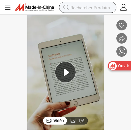
Ouvrir
Vidéo
1
/
6