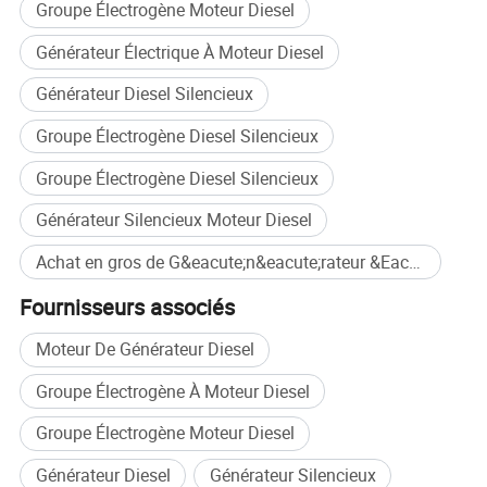
Groupe Électrogène Moteur Diesel
Générateur Électrique À Moteur Diesel
Générateur Diesel Silencieux
Groupe Électrogène Diesel Silencieux
Groupe Électrogène Diesel Silencieux
Nom des charges
Générateur Silencieux Moteur Diesel
Type de charges
Capacité totale d'installation (kW)
Charge de pointe (kW)
Achat en gros de G&eacute;n&eacute;rateur &Eacute;lectrique
Charge moyenne en fonctionnement (kW)
Charge hors pic (kW)
Heures d'exploitation de l'installation par
Fournisseurs associés
jour
Capacité et description des charges
principales
Moteur De Générateur Diesel
Plage de fluctuation de charge (kW)
Groupe Électrogène À Moteur Diesel
Paramètres du produit
Groupe Électrogène Moteur Diesel
Générateur Diesel
Générateur Silencieux