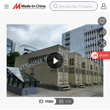
Ouvrir
Vidéo
1
/
6