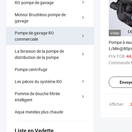
RO pompe de gavage
Moteur Brushless pompe de
gavage
Pompe de gavage RO
Vidéo
commerciale
Pompe à eau
L/Min@80ps
La livraison de la pompe de
Osmose inve
Prix FOB:
44
distribution de la pompe
Ec600AC
Commande M
Pompe centrifuge
Les pièces du système RO
Envoy
Pomme de douche filtrée
intelligent
Afficher:
Aqua matelas plus chaude
Liste en Vedette