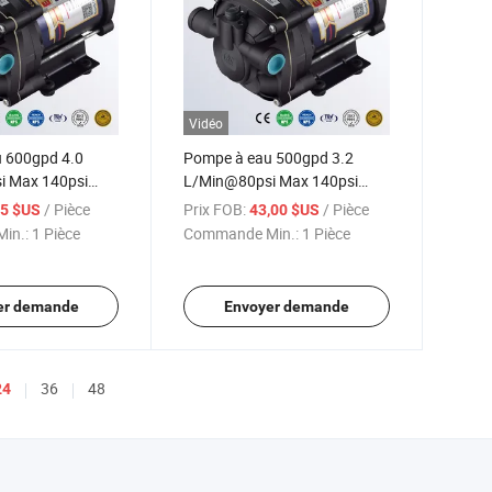
Vidéo
 600gpd 4.0
Pompe à eau 500gpd 3.2
i Max 140psi
L/Min@80psi Max 140psi
rse commerciale
Ec405
/ Pièce
Prix FOB:
/ Pièce
,5 $US
43,00 $US
in.:
1 Pièce
Commande Min.:
1 Pièce
er demande
Envoyer demande
36
48
24