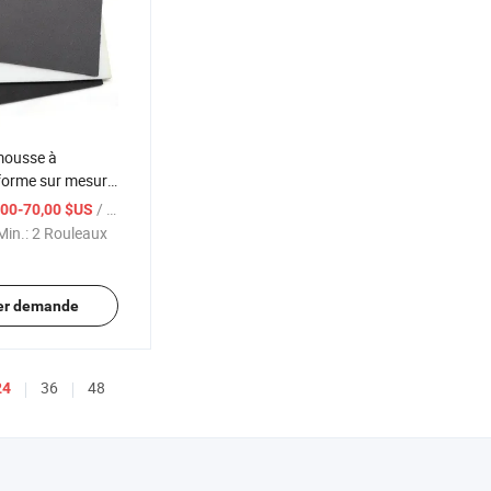
mousse à
forme sur mesure
 un confort et
/ Rouleau
,00-70,00 $US
ltimes
in.:
2 Rouleaux
er demande
36
48
24