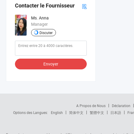
Contacter le Fournisseur
Ms. Anna
Manager
Discuter
Envoyer
A Propos de Nous
Déclaration
Options des Langues:
English
简体中文
繁體中文
日本語
Fra