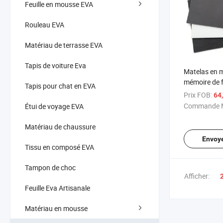
Feuille en mousse EVA
Rouleau EVA
Matériau de terrasse EVA
Tapis de voiture Eva
Matelas en 
mémoire de 
Tapis pour chat en EVA
premium pour
Prix FOB:
64
un soutien u
Commande M
Étui de voyage EVA
Matériau de chaussure
Envoy
Tissu en composé EVA
Tampon de choc
Afficher:
Feuille Eva Artisanale
Matériau en mousse