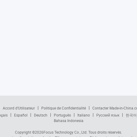
Accord d’Utilisateur
Politique de Confidentialité
Contacter Made-in-China.
nçais
Español
Deutsch
Português
Italiano
Русский язык
한국어
Bahasa Indonesia
Copyright ©2026
Focus Technology Co., Ltd.
Tous droits réservés.