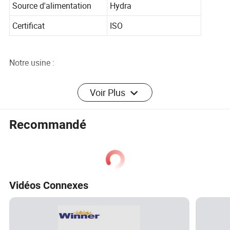
Source d'alimentation
Hydra
Certificat
ISO
Notre usine :
Description de la société :
Voir Plus
SATEC International Group se concentre sur la recherche
et le développement de produits complets haut de gamme
Recommandé
internationaux et s'engage à appliquer et à promouvoir les
technologies de pointe internationales et nationales dans
l'industrie pétrolière et pétrochimique. L'entreprise dispose
d'un centre d'assistance technique solide, composé de
Vidéos Connexes
nombreux ingénieurs professionnels. Fort de ses
connaissances théoriques professionnelles, de
nombreuses années d'expérience en matière de service sur