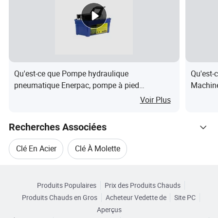
site et d'une formation professionnelle régulière à domicile
et à l'étranger, SATEC International Group propose des
services d'assistance technique correspondant aux
meilleurs produits du monde.
Qu'est-ce que Pompe hydraulique
Qu'est-
pneumatique Enerpac, pompe à pied
Machine
hydraulique
hydraul
Voir Plus
Recherches Associées
Clé En Acier
Clé À Molette
Parcourir par Catégories
Outil De Clé Électrique
Clé Dynamométrique
Produits Populaires
Prix des Produits Chauds
Produits Chauds en Gros
Acheteur Vedette de
Site PC
Clé Hydraulique
Clé Pneumatique
Aperçus