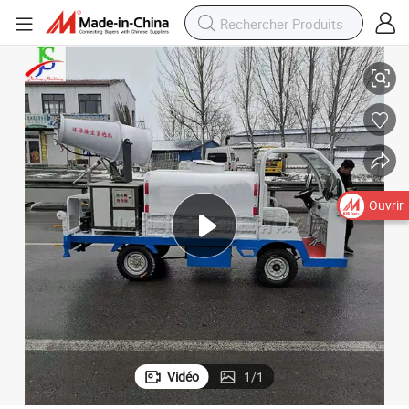
osage
Pistolet à eau haute pression multifonction pour lavage de voiture et arr
Ouvrir
Vidéo
1
/
1