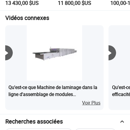
13 430,00 $US
11 800,00 $US
suppression de
contrôle de la poussière
espaces
poussière canon à
dans les mines, les
brouillard pour
carrières et les
Vidéos connexes
l'exploitation minière
démolitions,
protection de
pulvérisateur industriel
l'environnement
à brouillard d'eau avec
élimination de la
CE/ISO
poussière
Qu'est-ce que Machine de laminage dans la
Qu'est-ce
ligne d'assemblage de modules
efficacit
photovoltaïques, laminateur à vide pour
d'alimen
Voir Plus
panneaux solaires
Recherches associées