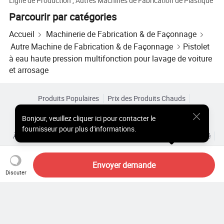
Ligne de Production
,
Autres Machines de Fabrication de Plastique
Parcourir par catégories
Accueil
Machinerie de Fabrication & de Façonnage
Autre Machine de Fabrication & de Façonnage
Pistolet
à eau haute pression multifonction pour lavage de voiture
et arrosage
Produits Populaires
Prix des Produits Chauds
Produits Chauds en Gros
Acheteur Vedette de
Site PC
Bonjour
,
veuillez cliquer ici pour contacter le
Aperçus
fournisseur pour plus d'informations.
À Propos de
Accord d’Utilisateur
Politique de Confidentialité
Contact
Copyright © 2026 Focus Technology Co., Ltd. All Rights Reserved
Envoyer demande
Discuter
Vous cherchez encore ? Il vous
suffit de rechercher davantage
pour trouver ce que vous voulez !