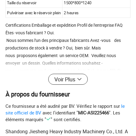
Taille du réservoir
1500*800*1240
Pulvériser avec le réservoir plein
2 heures
Certifications Emballage et expédition Profil de l'entreprise FAQ
Êtes -vous fabricant ? Oui.
Nous sommes l'un des principaux fabricants Avez -vous des
productions de stock à vendre ? Oui, bien sûr. Mais
nous proposons également un service OEM. Veuillez nous
envoyer un dessin. Quelles informations souhaitez -
vous savoir si je souhaite obtenir un devis ? a). Le modèle/la
taille de vos produits. b). L' application pour vos produits. c).
Voir Plus
Des méthodes spéciales pour les forfaits si vous en avez besoin.
À propos du fournisseur
d). Matière première. Inspectez -vous les produits finis ? Oui.
Chaque étape des produits sera effectuée par Service de
Ce fournisseur a été audité par BV. Vérifiez le rapport sur
le
contrôle qualité jusqu' à l'expédition Quels sont vos avantages ?
site officiel de BV
avec l'identifiant "
MIC-ASI225466
". Les
(1) ponctuel : vos commandes ont-elles été livrées avec la dernière
éléments marqués "
" sont certifiés.
livraison ? Nous sommes un fabricant avec tant de machines
Shandong Jiesheng Heavy Industry Machinery Co., Ltd. A
avancées et nouvelles. Cela nous permet de réaliser le temps de