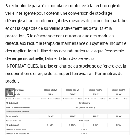
3.technologie parallèle modulaire combinée à la technologie de
veille intelligente pour obtenir une conversion de stockage
d'énergie à haut rendement; 4.des mesures de protection parfaites
et ont la capacité de surveiller activement les défauts et la
protection; 5.le désengagement automatique des modules
défectueux réduit le temps de maintenance du système. Industrie
des applications Utilisé dans des industries telles que l'économie
d'énergie industrielle, l'alimentation des serveurs
INFORMATIQUES, la prise en charge du stockage de l'énergie et la
récupération d'énergie du transport ferroviaire. Paramètres du
produit 1.
Modèle de périphérique
BIDCDC -240 kW
BIDCDC -360 kW
BIDCDC -480 kW
BIDCDC -600 kW
Puissance de crête
264kW
396kW
528 kW
660 kW
Nombre de machines parallèles
Deux machines parallèles
Trois machines parallèles
Quatre machines parallèles
Cinq machines parallèles
Mode de travail
Travail continu
Efficacité globale de la machine
≥ 98 % (puissance nominale)
Paramètres côté haute tension
Puissance (kW)
240 kW
360 kW
480 kW
600 kW
Tension d'entrée CC
150 V-1 500 V.
Plage de courant
0-160 A.
0-320 A.
0-480A
0-640A
Précision de tension stable
<1%F. S
Précision du courant constant
<1%F. S