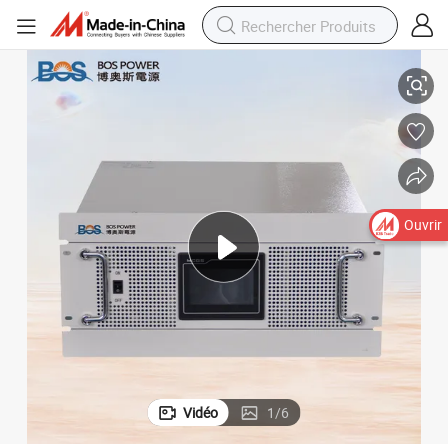
llèles évolutifs
Convertisseur Dcdc à trois niveaux non isolé 240kw-2400kw Modules para
Ouvrir
Vidéo
1
/
6