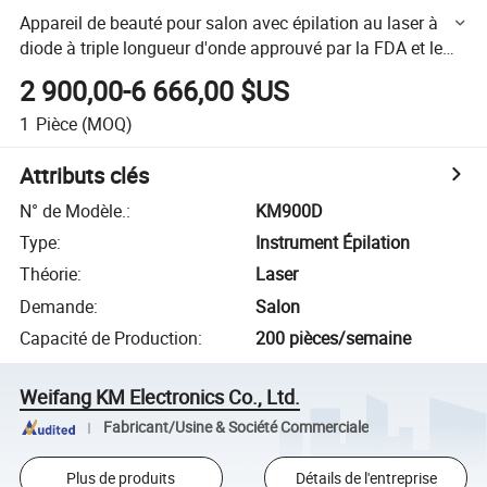
Appareil de beauté pour salon avec épilation au laser à
diode à triple longueur d'onde approuvé par la FDA et le
marquage CE médical 2400W 4 755 808 940 1064 808nm
2 900,00-6 666,00 $US
1
Pièce
(MOQ)
Attributs clés
N° de Modèle.
:
KM900D
Type
:
Instrument Épilation
Théorie
:
Laser
Demande
:
Salon
Capacité de Production
:
200 pièces/semaine
Weifang KM Electronics Co., Ltd.
Fabricant/Usine & Société Commerciale
Plus de produits
Détails de l'entreprise