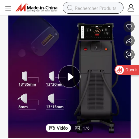
Ouvrir
Vidéo
1
/
6