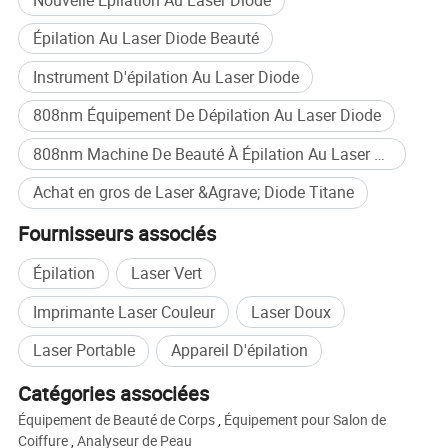
une réduction des poils, une épilation ou une épilation
Épilation Au Laser Diode Beauté
Instrument D'épilation Au Laser Diode
Détails des images
808nm Équipement De Dépilation Au Laser Diode
Pourquoi tous les esthéticiennes préfèrent 808nm diode
808nm Machine De Beauté À Épilation Au Laser Diode
laser cheveux machine
Achat en gros de Laser &Agrave; Diode Titane
------------------------------------------------- veuillez vérifier
la réponse suivante
Fournisseurs associés
1) haute énergie, pas de pigmentation, excellent résultat
Épilation
Laser Vert
de traitement peut être attendu au premier traitement
Imprimante Laser Couleur
Laser Doux
et adapté à tous les types de
Laser Portable
Appareil D'épilation
cheveux.
2) largeur laser longue, efficace pour les follicules de
Catégories associées
cheveux produire l'accumulation de chaleur,
Équipement de Beauté de Corps
,
Équipement pour Salon de
Coiffure
,
Analyseur de Peau