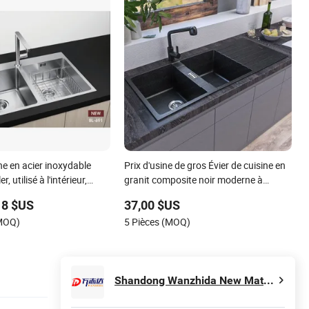
ine en acier inoxydable
Prix d'usine de gros Évier de cuisine en
er, utilisé à l'intérieur,
granit composite noir moderne à
tockage
double cuve Évier fait à la main Évier
18 $US
37,00 $US
sous plan en pierre Évier de lavage à la
(MOQ)
5 Pièces (MOQ)
main Évier de cuisine en quartz Évier de
ferme
Shandong Wanzhida New Material Technology Co., Ltd