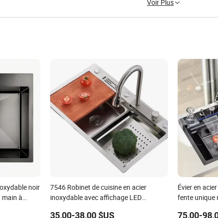
Voir Plus
noxydable noir
7546 Robinet de cuisine en acier
Évier en acie
a main à
inoxydable avec affichage LED
fente unique 
ol pour
multifonctionnel, mitigeur à cascade,
avec affichag
35,00-38,00 $US
75,00-98,
anti-rayures
de cuisine av