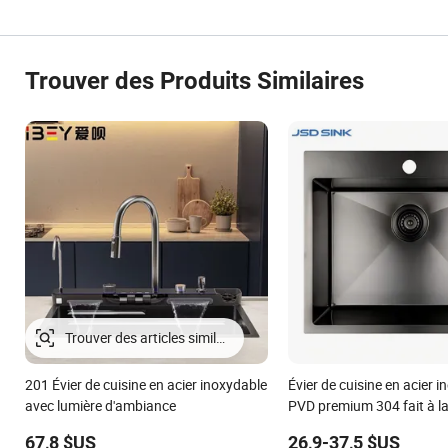
Trouver des Produits Similaires
201 Évier de cuisine en acier inoxydable
Évier de cuisine en acier i
avec lumière d'ambiance
PVD premium 304 fait à l
montage supérieur à un b
67,8 $US
26,9-37,5 $US
600mm armoire