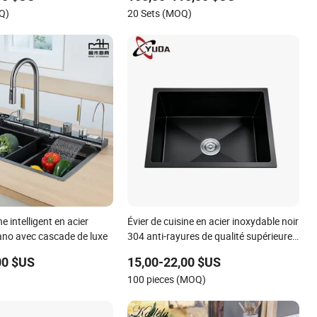
Q)
20 Sets (MOQ)
ne intelligent en acier
Évier de cuisine en acier inoxydable noir
ano avec cascade de luxe
304 anti-rayures de qualité supérieure
30 pouces à encastrer, simple cuve,
00 $US
15,00-22,00 $US
pour hôtel et restaurant
)
100 pieces (MOQ)