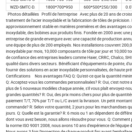
WZD-SMTC-D.
1800*700*950
600*500*250/300
0.0
Photos détaillées Profil de l'entreprise Avec plus de 20 ans de crois
traitement de l'acier inoxydable et la fabrication de tôles de précisi
approvisionnement stable en matières premières et des avantages con
inoxydable, des bobines aux produits finis. Fondée en 2000 avec un
entreprise de grande envergure avec une capacité de production annuell
une équipe de plus de 200 employés. Nos installations couvrent 200,0
inoxydable par mois, 10,000 composants de tôle par jour et 10,000 to
de confiance des entreprises leaders comme Haier, CRRC, Chalco, SHI
qualité dans divers secteurs. Bénéficiant d'équipements de pointe, d'
fournir des solutions en acier inoxydable personnalisées, de haute pr
Certifications Nos avantages FAQ Q: Qu'est-ce que la quantité mini
Q: Acceptez-vous les commandes personnalisées? R: Oui, c'est notr
plus de 5 nouveaux modèles chaque année, s'il vous plaît envoyez-nous 
grandes quantités? R: Oui, des prix moins chers pour plus de quantité
paiement T/T, 70% par T/T ou L/C avant la livraison. Un petit montant 
commande? R: Selon votre quantité, 2 jours pour les marchandises qu
jours. Q: Quelle est la garantie? R: 6 mois ou 1 an dépendent de diffé
dont vous avez besoin, nous allons résoudre pour vous. Q: Comment po
la norme ISO 9001:2008, nous avons 10 ans d'expérience de l'équipe d
Nous avons 3 fois l'inspection de chaque produit fini avant l'emballa