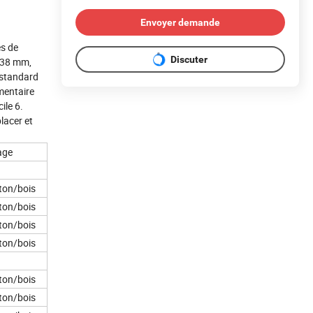
Envoyer demande
es de
Discuter
: 38 mm,
 standard
mentaire
ile 6.
lacer et
age
ton/bois
ton/bois
ton/bois
ton/bois
ton/bois
ton/bois