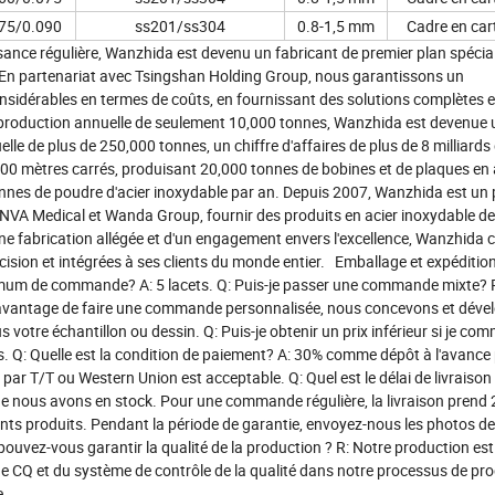
75/0.090
ss201/ss304
0.8-1,5 mm
Cadre en car
sance régulière, Wanzhida est devenu un fabricant de premier plan spécial
on. En partenariat avec Tsingshan Holding Group, nous garantissons un
sidérables en termes de coûts, en fournissant des solutions complètes e
e production annuelle de seulement 10,000 tonnes, Wanzhida est devenue 
e de plus de 250,000 tonnes, un chiffre d'affaires de plus de 8 milliards
00 mètres carrés, produisant 20,000 tonnes de bobines et de plaques en 
nnes de poudre d'acier inoxydable par an. Depuis 2007, Wanzhida est un 
NVA Medical et Wanda Group, fournir des produits en acier inoxydable d
une fabrication allégée et d'un engagement envers l'excellence, Wanzhida 
écision et intégrées à ses clients du monde entier. Emballage et expédit
mum de commande? A: 5 lacets. Q: Puis-je passer une commande mixte? R
e avantage de faire une commande personnalisée, nous concevons et dév
votre échantillon ou dessin. Q: Puis-je obtenir un prix inférieur si je c
s. Q: Quelle est la condition de paiement? A: 30% comme dépôt à l'avance
par T/T ou Western Union est acceptable. Q: Quel est le délai de livraiso
e nous avons en stock. Pour une commande régulière, la livraison prend
rents produits. Pendant la période de garantie, envoyez-nous les photos de
uvez-vous garantir la qualité de la production ? R: Notre production est
e CQ et du système de contrôle de la qualité dans notre processus de pro
ge