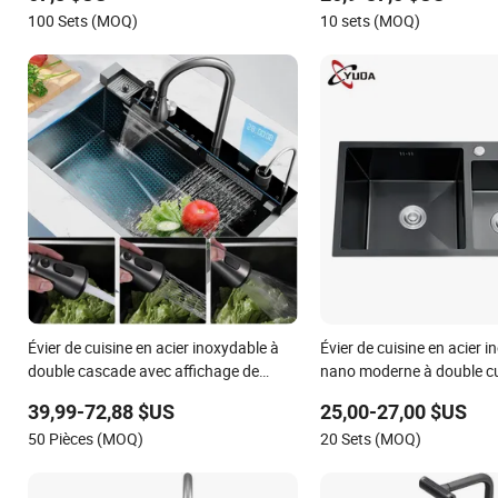
100 Sets (MOQ)
10 sets (MOQ)
Évier de cuisine en acier inoxydable à
Évier de cuisine en acier i
double cascade avec affichage de
nano moderne à double cu
température et touches de piano
aux rayures, haut de gam
39,99-72,88 $US
25,00-27,00 $US
intelligentes
OEM pour distributeurs 
50 Pièces (MOQ)
20 Sets (MOQ)