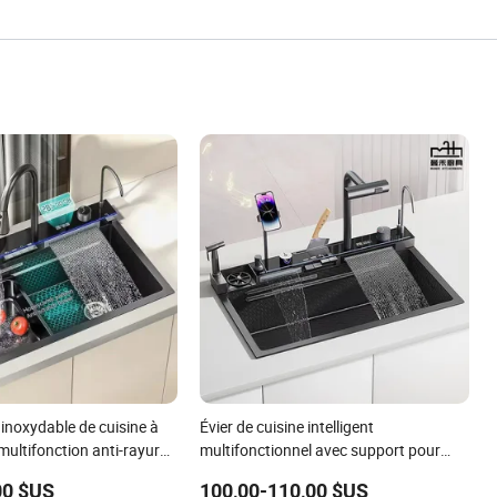
r inoxydable de cuisine à
Évier de cuisine intelligent
multifonction anti-rayures
multifonctionnel avec support pour
e numérique LED et évier
téléphone et pistolet de pulvérisation
00 $US
100,00-110,00 $US
ec lave-tasse