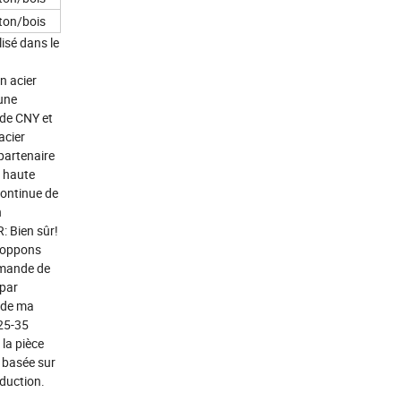
ton/bois
isé dans le
n acier
une
 de CNY et
acier
partenaire
e haute
continue de
ion
: Bien sûr!
eloppons
ommande de
 par
n de ma
 25-35
 la pièce
 basée sur
duction.