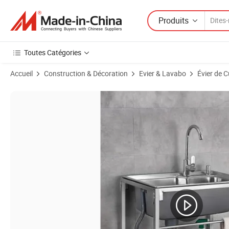
Produits
Toutes Catégories
Accueil
Construction & Décoration
Evier & Lavabo
Évier de C
Images du produit de Armoire de rangement en acier inoxydable avec év