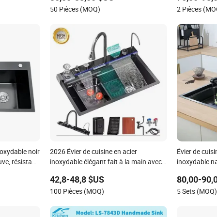
50 Pièces (MOQ)
2 Pièces (MO
noxydable noir
2026 Évier de cuisine en acier
Évier de cuisi
ve, résistant
inoxydable élégant fait à la main avec
inoxydable n
me, service
cascade pour des designs de maison
42,8-48,8 $US
80,00-90,
mondiaux
contemporains
100 Pièces (MOQ)
5 Sets (MOQ