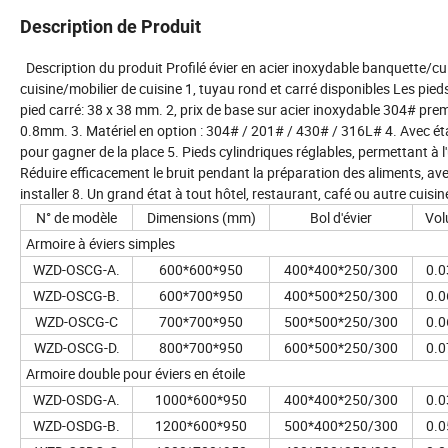
Description de Produit
Description du produit Profilé évier en acier inoxydable banquette/cuis
cuisine/mobilier de cuisine 1, tuyau rond et carré disponibles Les pied
pied carré: 38 x 38 mm. 2, prix de base sur acier inoxydable 304# pr
0.8mm. 3. Matériel en option : 304# / 201# / 430# / 316L# 4. Avec é
pour gagner de la place 5. Pieds cylindriques réglables, permettant à l'u
Réduire efficacement le bruit pendant la préparation des aliments, av
installer 8. Un grand état à tout hôtel, restaurant, café ou autre cuisi
N° de modèle
Dimensions (mm)
Bol d'évier
Vol
Armoire à éviers simples
WZD-OSCG-A.
600*600*950
400*400*250/300
0.0
WZD-OSCG-B.
600*700*950
400*500*250/300
0.0
WZD-OSCG-C
700*700*950
500*500*250/300
0.0
WZD-OSCG-D.
800*700*950
600*500*250/300
0.0
Armoire double pour éviers en étoile
WZD-OSDG-A.
1000*600*950
400*400*250/300
0.0
WZD-OSDG-B.
1200*600*950
500*400*250/300
0.0