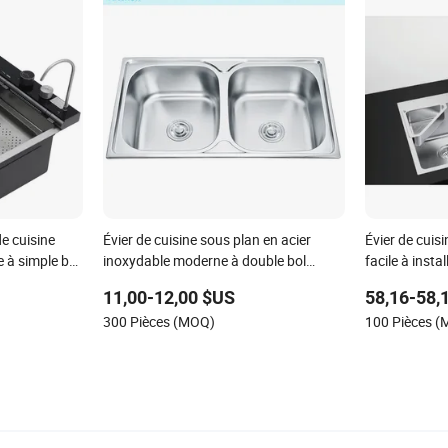
de cuisine
Évier de cuisine sous plan en acier
Évier de cuis
e à simple bol
inoxydable moderne à double bol
facile à install
scade
multifonctionnel en vente chaude pour
usine de dés
11,00-12,00 $US
58,16-58,
les fabricants de cuisine
300 Pièces (MOQ)
100 Pièces 