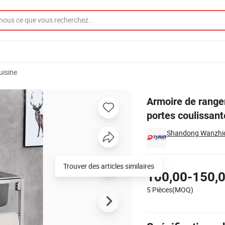
uisine
ier de cuisine à portes coulissantes à un niveau et plan de travail
Armoire de rangem
portes coulissant
Shandong Wanzhida
Tarifs
Trouver des articles similaires
100,00-150,
5 Pièces(MOQ)