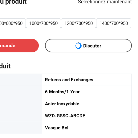
u produit
Sélectionnez maintenant
00*600*950
1000*700*950
1200*700*950
1400*700*950
emande
Discuter
duit
Returns and Exchanges
6 Months/1 Year
Acier Inoxydable
WZD-GSSC-ABCDE
Vasque Bol