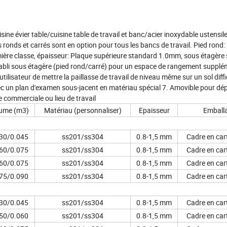
ine évier table/cuisine table de travail et banc/acier inoxydable ustensil
s ronds et carrés sont en option pour tous les bancs de travail. Pied rond
emière classe, épaisseur: Plaque supérieure standard 1.0mm, sous étagère
tabli sous étagère (pied rond/carré) pour un espace de rangement supplé
tilisateur de mettre la paillasse de travail de niveau même sur un sol diffic
ec un plan d'examen sous-jacent en matériau spécial 7. Amovible pour dép
ne commerciale ou lieu de travail
ume (m3)
Matériau (personnaliser)
Epaisseur
Emball
30/0.045
ss201/ss304
0.8-1,5 mm
Cadre en car
60/0.075
ss201/ss304
0.8-1,5 mm
Cadre en car
60/0.075
ss201/ss304
0.8-1,5 mm
Cadre en car
75/0.090
ss201/ss304
0.8-1,5 mm
Cadre en car
30/0.045
ss201/ss304
0.8-1,5 mm
Cadre en car
50/0.060
ss201/ss304
0.8-1,5 mm
Cadre en car