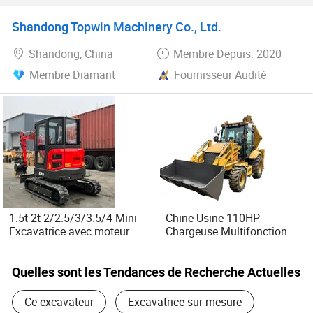
municipal de numérique, entre autres.
Shandong Topwin Machinery Co., Ltd.
Nous sommes fiers de notre impact mondial, en
Shandong, China
Membre Depuis: 2020
fournissant des services variés à des clients
internationaux de plus de 100 pays en Europe, en Australie,
Membre Diamant
Fournisseur Audité
en Amérique et en Asie.
1.5t 2t 2/2.5/3/3.5/4 Mini
Chine Usine 110HP
Excavatrice avec moteur
Chargeuse Multifonction
Kubota
Pelleteuse Chargeuse sur
Pneus Rétrocaveuse
Quelles sont les Tendances de Recherche Actuelles
Ce excavateur
Excavatrice sur mesure