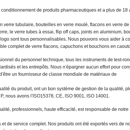
de conditionnement de produits pharmaceutiques et a plus de 18
 verre tubulaire, bouteilles en verre moulé, flacons en verre de
re, le verre tubes à essai, flip off caps, joints en aluminium, b
le logo sont tous personnalisables. Nous pouvons vous aider à c
ble complet de verre flacons, capuchons et bouchons en caout
onnel du personnel technique, tous les instruments de test-ron
dardisés et les entrepôts. Nous n'épargner aucun effort pour cons
er d'être un fournisseur de classe mondiale de matériaux de
ité du produit, ont un bon système de gestion de la qualité, p
M P, nous avons l'ISO15378, CE, ISO 9001, ISO 14001.
lité, professionnels, haute efficacité, est responsable de notre
s et de service complet. Nos produits ont été exportés vers de 