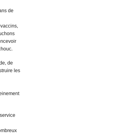
 ans de
 vaccins,
ouchons
oncevoir
chouc.
de, de
truire les
leinement
 service
nombreux