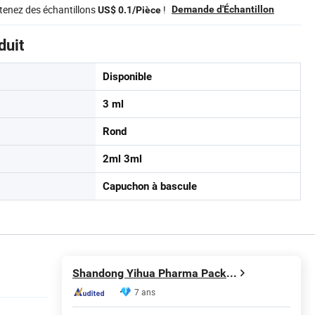
tenez des échantillons
!
Demande d'Échantillon
US$ 0.1/Pièce
duit
Disponible
3 ml
Rond
2ml 3ml
Capuchon à bascule
Shandong Yihua Pharma Pack Co., Ltd.
7 ans