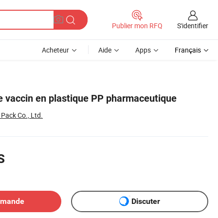
S'identifier
Publier mon RFQ
Acheteur
Aide
Apps
Français
e vaccin en plastique PP pharmaceutique
ack Co., Ltd.
S
emande
Discuter