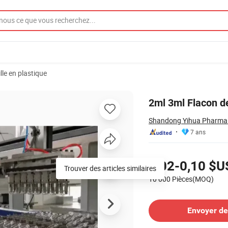
lle en plastique
maceutique
2ml 3ml Flacon d
Shandong Yihua Pharma P
7 ans
Tarifs
0,02-0,10 $U
10 000 Pièces(MOQ)
Contacter le Fournisseur
Envoyer d