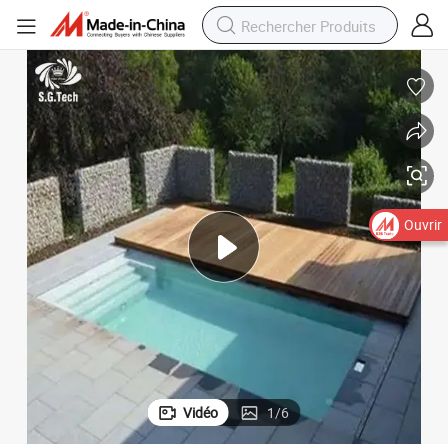
Ouvrir
Vidéo
1
/
6