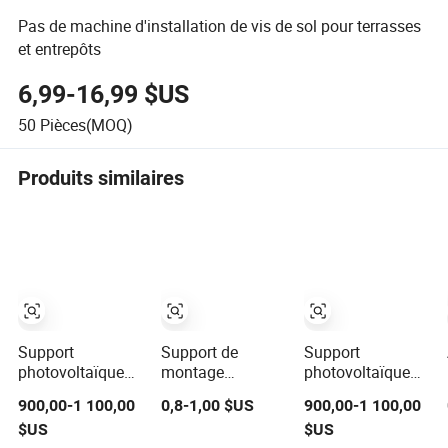
Pas de machine d'installation de vis de sol pour terrasses
et entrepôts
6,99-16,99 $US
50
Pièces(MOQ)
Produits similaires
Support
Support de
Support
photovoltaïque
montage
photovoltaïque
pour application
photovoltaïque
léger mais
900,00-1 100,00
0,8-1,00 $US
900,00-1 100,00
de montage sur le
au sol robuste et
résistant pour
$US
$US
toit de serre
résistant aux
cadre de système