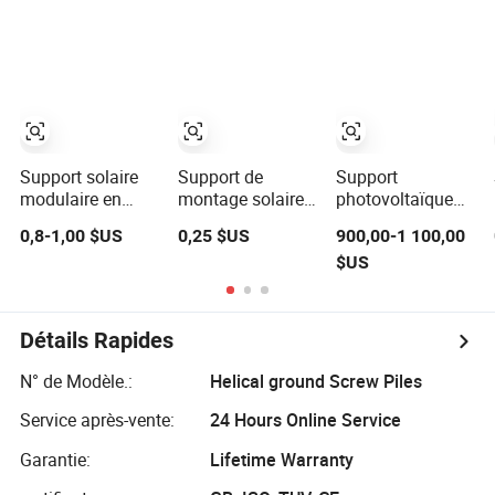
agricole
tempêtes avec
solaire résidentiel
angle
d'inclinaison
réglable
Support solaire
Support de
Support
modulaire en
montage solaire
photovoltaïque
alliage
Clement premium
pour cadre de
0,8-1,00 $US
0,25 $US
900,00-1 100,00
d'aluminium
pour systèmes
lampadaire
$US
robuste
photovoltaïques
solaire à
efficaces
montage sur
poteau,
conception
Détails Rapides
robuste
N° de Modèle.:
Helical ground Screw Piles
Service après-vente:
24 Hours Online Service
Garantie:
Lifetime Warranty