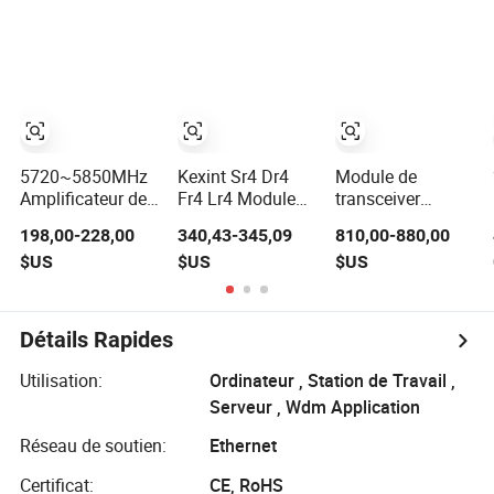
21010-0040-000
pour le brouillage
Nvl Nvidia GPU
de drones
5720~5850MHz
Kexint Sr4 Dr4
Module de
Amplificateur de
Fr4 Lr4 Module
transceiver
puissance de
Optique
optique Mellanox
198,00-228,00
340,43-345,09
810,00-880,00
brouilleur de
Compatible Osfp-
MMA4z00-Ns400
$US
$US
$US
signaux pour
Dd 400g
MMA4z00-Ns
drone UAV
Osfp 400gbps
2xndr APC
2xmpo12 Mmf
Détails Rapides
850nm
Utilisation:
Ordinateur , Station de Travail ,
Serveur , Wdm Application
Réseau de soutien:
Ethernet
Certificat:
CE, RoHS