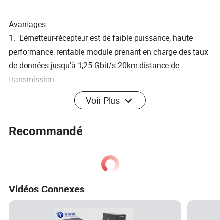
Avantages :
1. L'émetteur-récepteur est de faible puissance, haute
performance, rentable module prenant en charge des taux
de données jusqu'à 1,25 Gbit/s 20km distance de
transmission.
2. Le faible gigue et de haute sensibilité sont éteintes de
Voir Plus
fonctionnalités avec FP 1310 nm laser et la broche/TIA
récepteur.
Recommandé
3. Le transceiver incorpore TX_DIS Control, TX-problème,
et RX_LOS des fonctions du moniteur. Les appareils sont
conformes aux normes de sécurité laser de Classe I.
Vidéos Connexes
Profil de la société