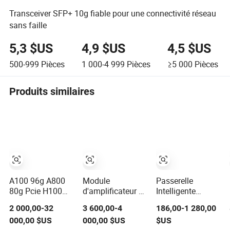
Transceiver SFP+ 10g fiable pour une connectivité réseau
sans faille
5,3 $US
4,9 $US
4,5 $US
500-999
Pièces
1 000-4 999
Pièces
≥5 000
Pièces
Produits similaires
A100 96g A800
Module
Passerelle
80g Pcie H100
d'amplificateur de
Intelligente
94G Nvidia H200
puissance RF en
Programmable
2 000,00-32
3 600,00-4
186,00-1 280,00
Nvl 141GB
GaN 3000-
pour l'Intégration
000,00 $US
000,00 $US
$US
Hbm3e 900-
6000MHz 50W
de l'IoT Industriel